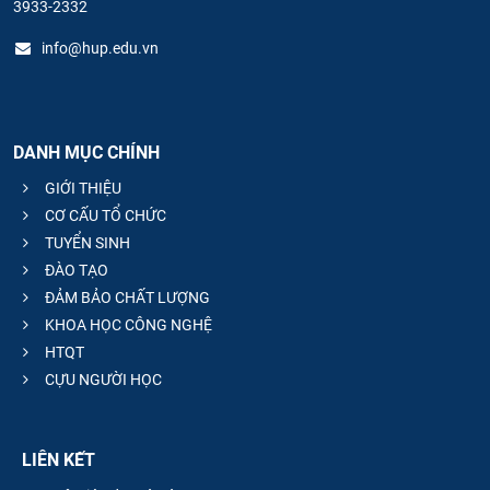
3933-2332
info@hup.edu.vn
DANH MỤC CHÍNH
GIỚI THIỆU
CƠ CẤU TỔ CHỨC
TUYỂN SINH
ĐÀO TẠO
ĐẢM BẢO CHẤT LƯỢNG
KHOA HỌC CÔNG NGHỆ
HTQT
CỰU NGƯỜI HỌC
LIÊN KẾT