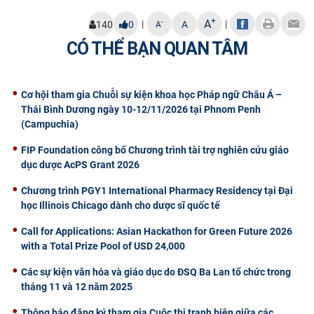
+
A
|
|
-
140
0
A
A
CÓ THỂ BẠN QUAN TÂM
Cơ hội tham gia Chuỗi sự kiện khoa học Pháp ngữ Châu Á –
Thái Bình Dương ngày 10-12/11/2026 tại Phnom Penh
(Campuchia)
FIP Foundation công bố Chương trình tài trợ nghiên cứu giáo
dục dược AcPS Grant 2026
Chương trình PGY1 International Pharmacy Residency tại Đại
học Illinois Chicago dành cho dược sĩ quốc tế
Call for Applications: Asian Hackathon for Green Future 2026
with a Total Prize Pool of USD 24,000
Các sự kiện văn hóa và giáo dục do ĐSQ Ba Lan tổ chức trong
tháng 11 và 12 năm 2025
Thông báo đăng ký tham gia Cuộc thi tranh biện giữa các