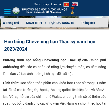
Đăng nhập
Liên hệ
Trang chủ
KHCN-HTPT
HỢP TÁC QUỐC TẾ
Thông báo
GIỚI THIỆU
Học bổng Chevening bậc Thạc sỹ năm học
CƠ CẤU TỔ CHỨC
2023/2024
TUYỂN SINH
Chương trình học bổng Chevening bậc Thạc sỹ của Chính phủ
Anh
hướng đến các cá nhân có năng lực chuyên môn, có tiềm năng
ĐÀO TẠO
lãnh đạo và tạo ảnh hưởng tích cực đến xã hội.
ĐẢM BẢO CHẤT LƯỢNG
Hình thức
: Học bổng toàn phần cho khóa học Thạc sĩ trong 01 năm
tại tất cả các trường Đại học tại Vương quốc Liên hiệp Anh và Bắc Ai-
KHOA HỌC CÔNG NGHỆ
len. Với sự hỗ trợ của chính phủ Wales, chương trình sẽ có thêm các
HTQT
suất học bổng dành cho các ứng viên Việt Nam lựa chọn theo học tại