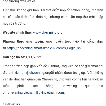
các trường ở xứ Wales.
CỰU NGƯỜI HỌC
Lĩnh vực
: không giới hạn. Tại thời điểm nộp hồ sơ học bổng, ứng viên
chỉ cần xác định rõ 3 khóa học nhưng chưa cần nộp thư mời nhập
học của trường.
Website chính thức
:
www.chevening.org
Phương thức ứng tuyển
: ứng tuyển trực tiếp tại cổng điện
tử
https://chevening.smartsimpleuk.com/s_Login.jsp
Hạn nộp hồ sơ
:
1/11/2022
Trong trường hợp gặp vấn đề kĩ thuật, ứng viên có thể gửi email tới
địa chỉ
vietnam@chevening.org
để nhận được trợ giúp. Với những
vấn đề khác liên quan đến Chevening, ứng viên có thể liên hệ với Ban
Điều phối Học bổng Chevening qua địa
chỉ
chevening.vietnam@ukinvietnam.com
.​
19-08-2022