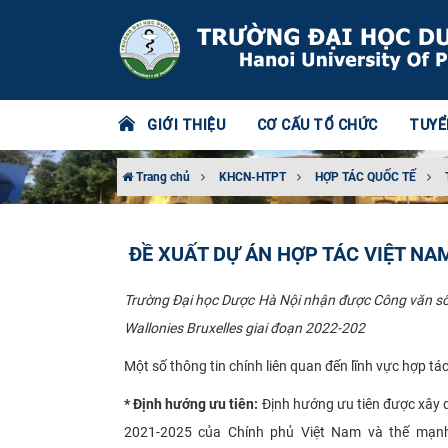
GIỚI THIỆU
CƠ CẤU TỔ CHỨC
TUYỂ
Trang chủ
KHCN-HTPT
HỢP TÁC QUỐC TẾ
ĐỀ XUẤT DỰ ÁN HỢP TÁC VIỆT NA
Trường Đại học Dược Hà Nội
nhận được Công văn số
Wallonies Bruxelles giai đoạn 2022-202
Một số thông tin chính liên quan đến lĩnh vực hợp tác
* Định hướng ưu tiên:
Định hướng ưu tiên được xây dự
2021-2025 của Chính phủ Việt Nam và thế mạnh 