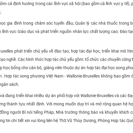
ồm cả định hướng trong các lĩnh vực xã hội (bao gồm cả lĩnh vực y tế), p
;
Y học gia đình trong chăm sóc tuyến đầu; Quản lý các nhà thuốc trong b
ii) lĩnh vực Giáo dục và phát triển nguồn nhân lực chất lượng cao: Đào tạ
xelles phát triển chủ yếu về đào tạo, hợp tác đại học, triển khai mô hìn
 tạo nghề. Các hình thức hợp tác chủ yếu gồm: tổ chức các chuyến công 
cấp học bổng cho cán bộ, giảng viên thuộc dự án hợp tác đại học song ph
n. Hợp tác song phương Việt Nam - Wallonie-Bruxelles không bao gồm 
 ngân sách.
và đang triển khai nhiều dự án phối hợp với Wallonie-Bruxelles
và
các Đạ
ng thành tựu nhất định. Với mong muốn duy trì và mở rộng quan hệ hợ
 đồng người Bỉ nói tiếng Pháp, Nhà trường thông báo và khuyến khích c
 tin chi tiết xin vui lòng liên hệ ThS Vũ Thùy Dương, Phòng Hợp tác Quố