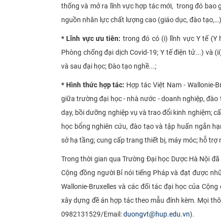
thống và mở ra lĩnh vực hợp tác mới, trong đó bao g
nguồn nhân lực chất lượng cao (giáo dục, đào tạo,…)
* Lĩnh vực ưu tiên:
trong đó có (i) lĩnh vực Y tế (
Phòng chống đại dịch Covid-19; Y tế điện tử...) và (
và sau đại học; Đào tạo nghề...;
* Hình thức hợp tác:
Hợp tác Việt Nam - Wallonie-Bru
giữa trường đại học - nhà nước - doanh nghiệp, đào
dạy, bồi dưỡng nghiệp vụ và trao đổi kinh nghiệm; 
học bổng nghiên cứu, đào tạo và tập huấn ngắn hạ
sở hạ tầng; cung cấp trang thiết bị, máy móc; hỗ trợ
Trong thời gian qua
Trường Đại học Dược Hà Nội
đã 
Cộng đồng người Bỉ nói tiếng Pháp và đạt được nhữ
Wallonie-Bruxelles và các đối tác đại học của Cộng
xây dựng đề án hợp tác theo mẫu đính kèm. Mọi thông
0982131529/
Email:
duongvt@hup.edu.vn
).