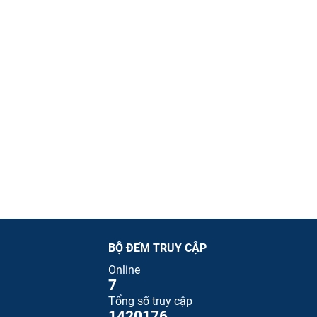
BỘ ĐẾM TRUY CẬP
Online
7
Tổng số truy cập
1420176