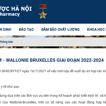
N SINH
ĐÀO TẠO
ĐẢM BẢO CHẤT LƯỢNG
KHOA HỌC
Thông báo
M - WALLONIE BRUXELLES GIAI ĐOẠN 2022-2024
 5690/BYT-QT ngày 16/7/2021 về việc mời nộp đề xuất dự án hợp tác V
 y tế như sau:
ng dựa trên các lĩnh vực ưu tiên trong Kế hoạch phát triển kinh tế - xã 
của Wallonie-Bruxelles, trên cơ sở nâng cao các hoạt động hợp tá