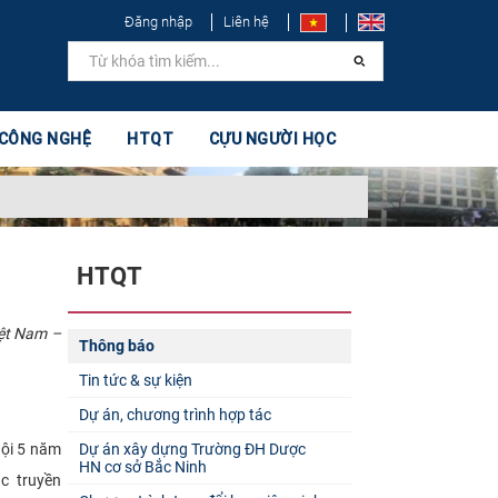
Đăng nhập
Liên hệ
 CÔNG NGHỆ
HTQT
CỰU NGƯỜI HỌC
HTQT
iệt Nam –
Thông báo
Tin tức & sự kiện
Dự án, chương trình hợp tác
hội 5 năm
Dự án xây dựng Trường ĐH Dược
HN cơ sở Bắc Ninh
c truyền