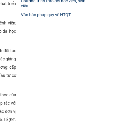
Chương trình trao đổi học viên, sinh
hát triển
viên
Văn bản pháp quy về HTQT
ệnh viện;
o đại học
h đối tác
tác giảng
ương; cấp
đầu tư cơ
i học của
p tác với
ác đơn vị
c tế (ĐT: