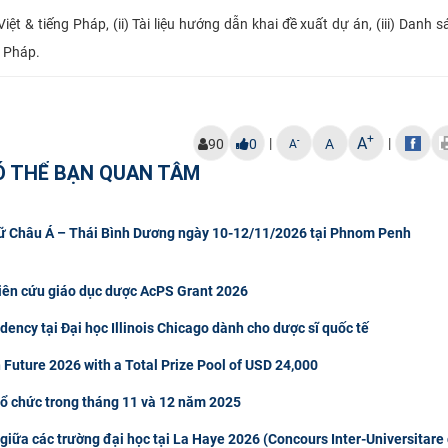
Việt & tiếng Pháp, (ii) Tài liệu hướng dẫn khai đề xuất dự án, (iii) Danh 
g Pháp.
+
A
|
|
-
90
0
A
A
Ó THỂ BẠN QUAN TÂM
gữ Châu Á – Thái Bình Dương ngày 10-12/11/2026 tại Phnom Penh
hiên cứu giáo dục dược AcPS Grant 2026
ncy tại Đại học Illinois Chicago dành cho dược sĩ quốc tế
 Future 2026 with a Total Prize Pool of USD 24,000
tổ chức trong tháng 11 và 12 năm 2025
giữa các trường đại học tại La Haye 2026 (Concours Inter-Universitare