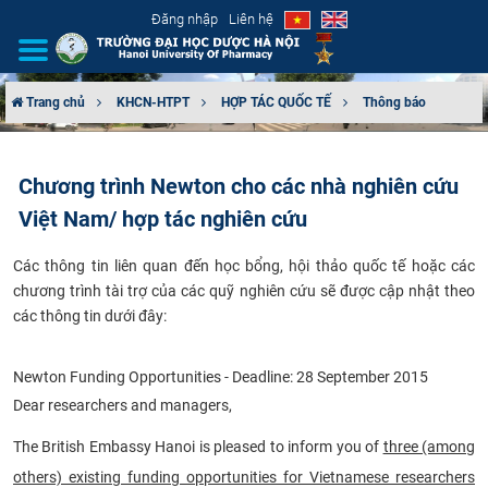
Đăng nhập
Liên hệ
Trang chủ
KHCN-HTPT
HỢP TÁC QUỐC TẾ
Thông báo
GIỚI THIỆU
Chương trình Newton cho các nhà nghiên cứu
CƠ CẤU TỔ CHỨC
Việt Nam/ hợp tác nghiên cứu
TUYỂN SINH
Các thông tin liên quan đến học bổng, hội thảo quốc tế hoặc các
chương trình tài ​trợ của các quỹ nghiên cứu sẽ được cập nhật​ theo
ĐÀO TẠO
các thông tin dưới đây:
ĐẢM BẢO CHẤT LƯỢNG
Newton Funding Opportunities - Deadline: 28 September 2015
Dear researchers and managers,
KHOA HỌC CÔNG NGHỆ
The British Embassy Hanoi is pleased to inform you of
three (among
HTQT
others) existing funding opportunities for Vietnamese researchers