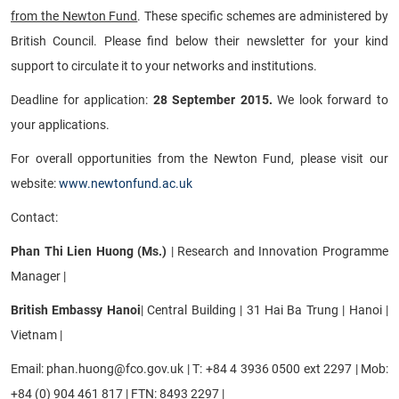
from the Newton Fund
. These specific schemes are administered by
CỰU NGƯỜI HỌC
British Council. Please find below their newsletter for your kind
support to circulate it to your networks and institutions.
Deadline for application:
28 September 2015.
We look forward to
your applications.
For overall opportunities from the Newton Fund, please visit our
website:
www.newtonfund.ac.uk
Contact:
​Phan Thi Lien Huong (Ms.)
| Research and Innovation Programme
Manager
|
British Embassy Hanoi
|
Central Building
|
31 Hai Ba Trung
|
Hanoi
|
Vietnam |
Email: phan.huong@fco.gov.uk | T: +84 4 3936 0500 ext 2297 | Mob:
+84 (0) 904 461 817 | FTN: 8493 2297 |