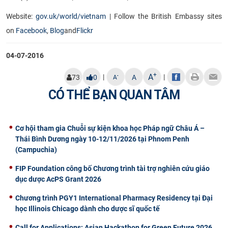
Website:
gov.uk/world/vietnam
|
Follow the British Embassy sites
on
Facebook
,
Blog
and
Flickr
04-07-2016
+
A
|
|
-
73
0
A
A
CÓ THỂ BẠN QUAN TÂM
Cơ hội tham gia Chuỗi sự kiện khoa học Pháp ngữ Châu Á –
Thái Bình Dương ngày 10-12/11/2026 tại Phnom Penh
(Campuchia)
FIP Foundation công bố Chương trình tài trợ nghiên cứu giáo
dục dược AcPS Grant 2026
Chương trình PGY1 International Pharmacy Residency tại Đại
học Illinois Chicago dành cho dược sĩ quốc tế
Call for Applications: Asian Hackathon for Green Future 2026