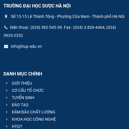
TRƯỜNG ĐẠI HỌC DƯỢC HÀ NỘI
Số 13-15 Lê Thánh Tông - Phường Cửa Nam - Thành phố Hà Nội
Điện thoại : (024) 382-545-39. Fax : (024) 3.826-4464, (024)
3933-2332
info@hup.edu.vn
DANH MỤC CHÍNH
GIỚI THIỆU
CƠ CẤU TỔ CHỨC
TUYỂN SINH
ĐÀO TẠO
ĐẢM BẢO CHẤT LƯỢNG
KHOA HỌC CÔNG NGHỆ
HTQT