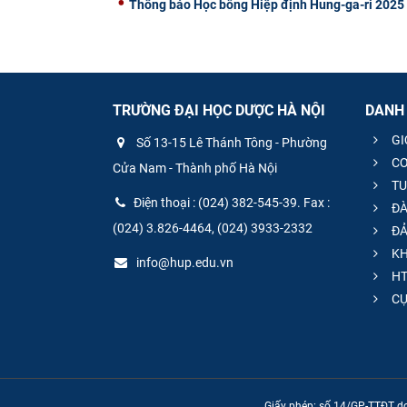
Thông báo Học bổng Hiệp định Hung-ga-ri 2025
TRƯỜNG ĐẠI HỌC DƯỢC HÀ NỘI
DANH
GI
Số 13-15 Lê Thánh Tông - Phường
CƠ
Cửa Nam - Thành phố Hà Nội
TU
Điện thoại : (024) 382-545-39. Fax :
ĐÀ
(024) 3.826-4464, (024) 3933-2332
ĐẢ
KH
info@hup.edu.vn
HT
CƯ
Giấy phép: số 14/GP-TTĐT do