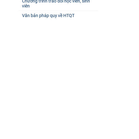
Chương trình trao đổi học viên, sinh
viên
Văn bản pháp quy về HTQT