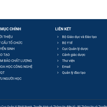
 MỤC CHÍNH
LIÊN KẾT
ỚI THIỆU
Bộ Giáo dục và Đào tạo
 CẤU TỔ CHỨC
Bộ Y tế
YỂN SINH
Cục Quản lý dược
O TẠO
Cảnh giác dược
M BẢO CHẤT LƯỢNG
Thư viện
OA HỌC CÔNG NGHỆ
Email
QT
Quản lý đào tạo
̣U NGƯỜI HỌC
 Cục Quản lý Phát thanh, Truyền hình và Thông tin điện tử - Bộ Thông tin và Truy