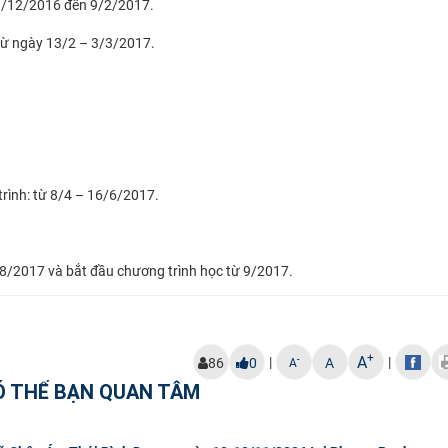
 9/12/2016 đến 9/2/2017.
 từ ngày 13/2 – 3/3/2017.
trình: từ 8/4 – 16/6/2017.
 8/2017 và bắt đầu chương trình học từ 9/2017.
+
A
|
|
-
86
0
A
A
Ó THỂ BẠN QUAN TÂM