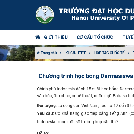
GIỚI THIỆU
CƠ CẤU TỔ CHỨC
TUYỂ
Trang chủ
KHCN-HTPT
HỢP TÁC QUỐC TẾ
Chương trình học bổng Darmasiswa
Chính phủ Indonesia dành 15 suất học bổng Darma
văn hóa, âm nhạc, nghệ thuật, ngôn ngữ Bahasa Indo
Đối tượng
: Là công dân Việt Nam, tuổi từ 17 đến 35
Yêu cầu
: Có khả năng giao tiếp bằng tiếng Anh (c
Indonesia trong một số trường hợp cần thiết.
Hồ sơ
: