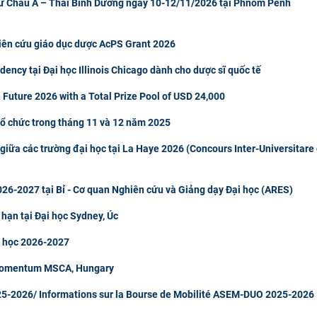
gữ Châu Á – Thái Bình Dương ngày 10-12/11/2026 tại Phnom Penh
hiên cứu giáo dục dược AcPS Grant 2026
ncy tại Đại học Illinois Chicago dành cho dược sĩ quốc tế
 Future 2026 with a Total Prize Pool of USD 24,000
tổ chức trong tháng 11 và 12 năm 2025
giữa các trường đại học tại La Haye 2026 (Concours Inter-Universitare
26-2027 tại Bỉ - Cơ quan Nghiên cứu và Giảng dạy Đại học (ARES)
 hạn tại Đại học Sydney, Úc
m học 2026-2027
 Momentum MSCA, Hungary
5-2026/ Informations sur la Bourse de Mobilité ASEM-DUO 2025-2026