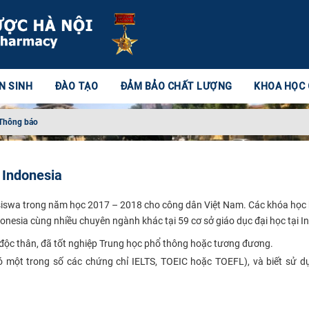
N SINH
ĐÀO TẠO
ĐẢM BẢO CHẤT LƯỢNG
KHOA HỌC
Thông báo
 Indonesia
siswa trong năm học 2017 – 2018 cho công dân Việt Nam. Các khóa họ
nesia cùng nhiều chuyên ngành khác tại 59 cơ sở giáo dục đại học tại I
, độc thân, đã tốt nghiệp Trung học phổ thông hoặc tương đương.
ó một trong số các chứng chỉ IELTS, TOEIC hoặc TOEFL), và biết sử d