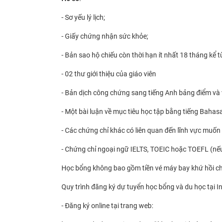
- Sơ yếu lý lịch;
- Giấy chứng nhận sức khỏe;
- Bản sao hộ chiếu còn thời hạn ít nhất 18 tháng kể 
- 02 thư giới thiệu của giáo viên
- Bản dịch công chứng sang tiếng Anh bảng điểm và
- Một bài luận về mục tiêu học tập bằng tiếng Bahas
- Các chứng chỉ khác có liên quan đến lĩnh vực muốn
- Chứng chỉ ngoại ngữ IELTS, TOEIC hoặc TOEFL (nếu
Học bổng không bao gồm tiền vé máy bay khứ hồi ch
Quy trình đăng ký dự tuyển học bổng và du học tại I
- Đăng ký online tại trang web: