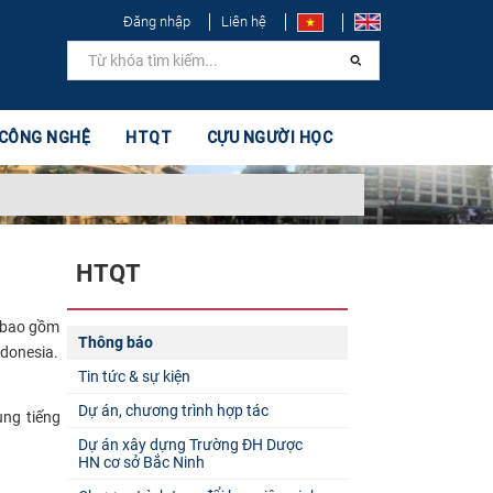
Đăng nhập
Liên hệ
 CÔNG NGHỆ
HTQT
CỰU NGƯỜI HỌC
HTQT
c bao gồm
Thông báo
ndonesia.
Tin tức & sự kiện
Dự án, chương trình hợp tác
ụng tiếng
Dự án xây dựng Trường ĐH Dược
HN cơ sở Bắc Ninh