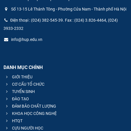
Số 13-15 Lê Thánh Tông - Phường Cửa Nam - Thành phố Hà Nội
Điện thoại : (024) 382-545-39. Fax : (024) 3.826-4464, (024)
3933-2332
info@hup.edu.vn
DANH MỤC CHÍNH
GIỚI THIỆU
CƠ CẤU TỔ CHỨC
TUYỂN SINH
ĐÀO TẠO
ĐẢM BẢO CHẤT LƯỢNG
KHOA HỌC CÔNG NGHỆ
HTQT
CỰU NGƯỜI HỌC