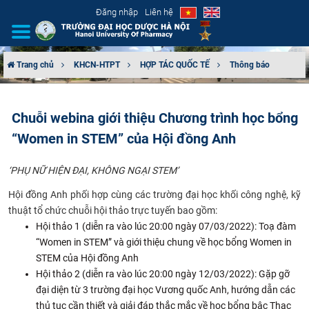
Đăng nhập
Liên hệ
Trang chủ
KHCN-HTPT
HỢP TÁC QUỐC TẾ
Thông báo
GIỚI THIỆU
Chuỗi webina giới thiệu Chương trình học bổng
CƠ CẤU TỔ CHỨC
“Women in STEM” của Hội đồng Anh
TUYỂN SINH
‘PHỤ NỮ HIỆN ĐẠI, KHÔNG NGẠI STEM’
ĐÀO TẠO
Hội đồng Anh phối hợp cùng các trường đại học khối công nghệ, kỹ
thuật tổ chức chuỗi hội thảo trực tuyến bao gồm:
ĐẢM BẢO CHẤT LƯỢNG
Hội thảo 1 (diễn ra vào lúc 20:00 ngày 07/03/2022): Toạ đàm
“Women in STEM” và giới thiệu chung về học bổng Women in
KHOA HỌC CÔNG NGHỆ
STEM của Hội đồng Anh
Hội thảo 2 (diễn ra vào lúc 20:00 ngày 12/03/2022): Gặp gỡ
đại diện từ 3 trường đại học Vương quốc Anh, hướng dẫn các
HTQT
thủ tục cần thiết và giải đáp thắc mắc về học bổng bậc Thạc