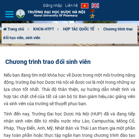
Đăng nhập
Liên hệ
Trang chủ
KHCN-HTPT
HỢP TÁC QUỐC TẾ
Chương trình trao
đổi học viên, sinh viên
GIỚI THIỆU
CƠ CẤU TỔ CHỨC
Chương trình trao đổi sinh viên
TUYỂN SINH
Nếu bạn đang tìm một khóa học về Dược trong một môi trường năng
động, trường Đại
học Dược Hà nội sẽ được coi là một trong những sự
ĐÀO TẠO
lựa chọn tốt nhất. Thái độ thân
thiện, sự hướng dẫn nhiệt tình và
hợp tác chặt chẽ của tất cả cán bộ từ Ban giám hiệu,
các giảng viên
ĐẢM BẢO CHẤT LƯỢNG
và sinh viên của trường sẽ thuyết phục bạn.
Tính đến nay, Trường Đại học
Dược Hà Nội (HUP) đã và đang tiếp
KHOA HỌC CÔNG NGHỆ
nhận sinh viên đến từ nhiều nước như Lào, Campuchia,
Mông Cổ,
Pháp, Thụy Điển, Anh, Mỹ, Nhật Bản và Thái Lan tham gia một
phần
HTQT
hay toàn phần hoặc thực tập ngắn hạn trong chương trình đào tạo