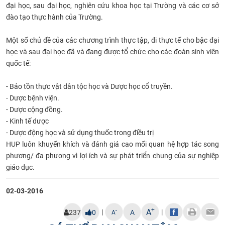
đại học, sau đại học, nghiên cứu khoa học tại Trường và các cơ sở
CỰU NGƯỜI HỌC
đào tạo thực hành của Trường
.
Một số chủ đề của các chương trình thực tập, đi thực tế cho bậc đại
học và sau đại học đã và đang được
tổ chức cho các đoàn sinh viên
quốc tế:
- Bảo tồn thực vật dân tộc
học
và Dược học cổ truyền.
- Dược bệnh viện.
- Dược cộng đồng.
- Kinh tế dược
- Dược động học và sử dụng thuốc trong điều trị
HUP luôn khuyến khích và đánh giá cao mối quan hệ hợp tác song
phương/ đa phương vì lợi ích và sự phát triển
chung của sự nghiệp
giáo dục.​
02-03-2016
+
A
|
|
-
237
0
A
A