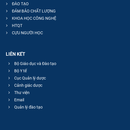
ĐÀO TẠO
ĐẢM BẢO CHẤT LƯỢNG
KHOA HỌC CÔNG NGHỆ
HTQT
CỰU NGƯỜI HỌC
LIÊN KẾT
Bộ Giáo dục và Đào tạo
Bộ Y tế
Cục Quản lý dược
Cảnh giác dược
Thư viện
Email
Quản lý đào tạo