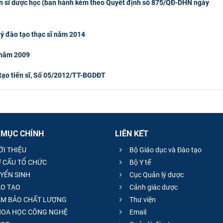
tiến sĩ dược học (ban hành kèm theo Quyết định số 875/QĐ-DHN ngày
lý đào tạo thạc sĩ năm 2014
 năm 2009
 tạo tiến sĩ, Số 05/2012/TT-BGDĐT
 MỤC CHÍNH
LIÊN KẾT
ỚI THIỆU
Bộ Giáo dục và Đào tạo
 CẤU TỔ CHỨC
Bộ Y tế
YỂN SINH
Cục Quản lý dược
O TẠO
Cảnh giác dược
M BẢO CHẤT LƯỢNG
Thư viện
OA HỌC CÔNG NGHỆ
Email