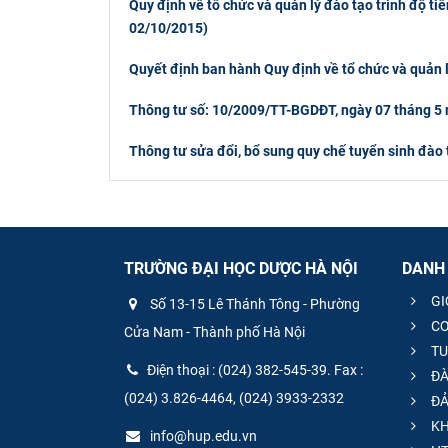
Quy định về tổ chức và quản lý đào tạo trình độ 
02/10/2015)
Quyết định ban hành Quy định về tổ chức và quản 
Thông tư số: 10/2009/TT-BGDĐT, ngày 07 tháng 5
Thông tư sửa đổi, bổ sung quy chế tuyển sinh đào
TRƯỜNG ĐẠI HỌC DƯỢC HÀ NỘI
DANH
GI
Số 13-15 Lê Thánh Tông - Phường
CƠ
Cửa Nam - Thành phố Hà Nội
TU
Điện thoại : (024) 382-545-39. Fax :
ĐÀ
(024) 3.826-4464, (024) 3933-2332
ĐẢ
KH
info@hup.edu.vn