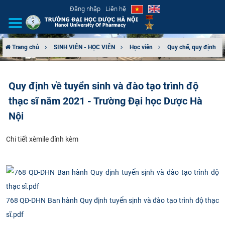
Đăng nhập
Liên hệ
Trang chủ
SINH VIÊN - HỌC VIÊN
Học viên
Quy chế, quy định
GIỚI THIỆU
Quy định về tuyển sinh và đào tạo trình độ
CƠ CẤU TỔ CHỨC
thạc sĩ năm 2021 - Trường Đại học Dược Hà
TUYỂN SINH
Nội
ĐÀO TẠO
Chi ​tiết xèmile đính kèm​​
ĐẢM BẢO CHẤT LƯỢNG
KHOA HỌC CÔNG NGHỆ
768 QĐ-DHN Ban hành Quy định tuyển sịnh và đào tạo trình độ thạc
HTQT
sĩ.pdf