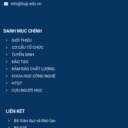
info@hup.edu.vn
DANH MỤC CHÍNH
GIỚI THIỆU
CƠ CẤU TỔ CHỨC
TUYỂN SINH
ĐÀO TẠO
ĐẢM BẢO CHẤT LƯỢNG
KHOA HỌC CÔNG NGHỆ
HTQT
CỰU NGƯỜI HỌC
LIÊN KẾT
Bộ Giáo dục và Đào tạo
Bộ Y tế