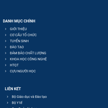
DANH MỤC CHÍNH
GIỚI THIỆU
CƠ CẤU TỔ CHỨC
TUYỂN SINH
ĐÀO TẠO
ĐẢM BẢO CHẤT LƯỢNG
KHOA HỌC CÔNG NGHỆ
HTQT
CỰU NGƯỜI HỌC
LIÊN KẾT
Bộ Giáo dục và Đào tạo
Bộ Y tế