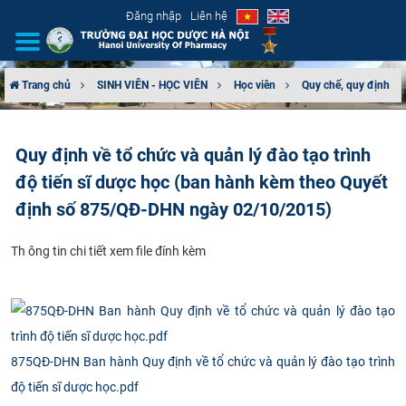
Đăng nhập
Liên hệ
Trang chủ
SINH VIÊN - HỌC VIÊN
Học viên
Quy chế, quy định
GIỚI THIỆU
Quy định về tổ chức và quản lý đào tạo trình
CƠ CẤU TỔ CHỨC
độ tiến sĩ dược học (ban hành kèm theo Quyết
TUYỂN SINH
định số 875/QĐ-DHN ngày 02/10/2015)
ĐÀO TẠO
​Th ông tin chi tiết xem file đính kèm
ĐẢM BẢO CHẤT LƯỢNG
KHOA HỌC CÔNG NGHỆ
875QĐ-DHN Ban hành Quy định về tổ chức và quản lý đào tạo trình
HTQT
độ tiến sĩ dược học.pdf