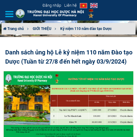
Đăng nhập
Liên hệ
Trang chủ
GIỚI THIỆU
Kỷ niệm 110 năm đào tạo Dược
GIỚI THIỆU
Danh sách ủng hộ Lễ kỷ niệm 110 năm Đào tạo
CƠ CẤU TỔ CHỨC
Dược (Tuần từ 27/8 đến hết ngày 03/9/2024)
TUYỂN SINH
ĐÀO TẠO
ĐẢM BẢO CHẤT LƯỢNG
KHOA HỌC CÔNG NGHỆ
HTQT