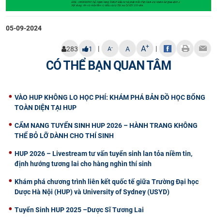
CỰU NGƯỜI HỌC
05-09-2024
+
A
|
|
-
283
1
A
A
CÓ THỂ BẠN QUAN TÂM
VÀO HUP KHÔNG LO HỌC PHÍ: KHÁM PHÁ BẢN ĐỒ HỌC BỔNG
TOÀN DIỆN TẠI HUP
CẨM NANG TUYỂN SINH HUP 2026 – HÀNH TRANG KHÔNG
THỂ BỎ LỠ DÀNH CHO THÍ SINH
HUP 2026 – Livestream tư vấn tuyển sinh lan tỏa niềm tin,
định hướng tương lai cho hàng nghìn thí sinh
Khám phá chương trình liên kết quốc tế giữa Trường Đại học
Dược Hà Nội (HUP) và University of Sydney (USYD)
Tuyển Sinh HUP 2025 –Dược Sĩ Tương Lai