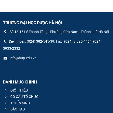
TRƯỜNG ĐẠI HỌC DƯỢC HÀ NỘI
Số 13-15 Lê Thánh Tông - Phường Cửa Nam - Thành phố Hà Nội
Điện thoại : (024) 382-545-39. Fax : (024) 3.826-4464, (024)
3933-2332
info@hup.edu.vn
DANH MỤC CHÍNH
GIỚI THIỆU
CƠ CẤU TỔ CHỨC
TUYỂN SINH
ĐÀO TẠO