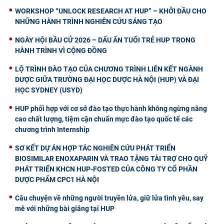
WORKSHOP “UNLOCK RESEARCH AT HUP” – KHỞI ĐẦU CHO
NHỮNG HÀNH TRÌNH NGHIÊN CỨU SÁNG TẠO
NGÀY HỘI BẦU CỬ 2026 – DẤU ẤN TUỔI TRẺ HUP TRONG
HÀNH TRÌNH VÌ CỘNG ĐỒNG
LỘ TRÌNH ĐÀO TẠO CỦA CHƯƠNG TRÌNH LIÊN KẾT NGÀNH
DƯỢC GIỮA TRƯỜNG ĐẠI HỌC DƯỢC HÀ NỘI (HUP) VÀ ĐẠI
HỌC SYDNEY (USYD)
HUP phối hợp với cơ sở đào tạo thực hành không ngừng nâng
cao chất lượng, tiệm cận chuẩn mực đào tạo quốc tế các
chương trình Internship
SƠ KẾT DỰ ÁN HỢP TÁC NGHIÊN CỨU PHÁT TRIỂN
BIOSIMILAR ENOXAPARIN VÀ TRAO TẶNG TÀI TRỢ CHO QUỸ
PHÁT TRIỂN KHCN HUP-FOSTED CỦA CÔNG TY CỔ PHẦN
DƯỢC PHẨM CPC1 HÀ NỘI
Câu chuyện về những người truyền lửa, giữ lửa tình yêu, say
mê với những bài giảng tại HUP