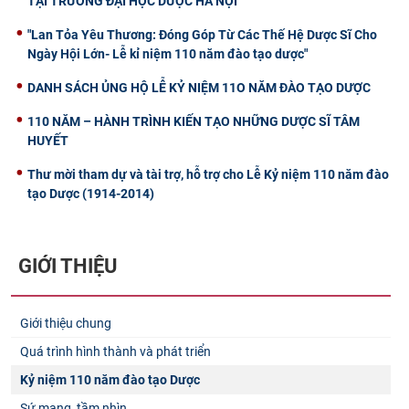
TẠI TRƯỜNG ĐẠI HỌC DƯỢC HÀ NỘI
"Lan Tỏa Yêu Thương: Đóng Góp Từ Các Thế Hệ Dược Sĩ Cho
Ngày Hội Lớn- Lễ kỉ niệm 110 năm đào tạo dược"
DANH SÁCH ỦNG HỘ LỄ KỶ NIỆM 11O NĂM ĐÀO TẠO DƯỢC
110 NĂM – HÀNH TRÌNH KIẾN TẠO NHỮNG DƯỢC SĨ TÂM
HUYẾT
Thư mời tham dự và tài trợ, hỗ trợ cho Lễ Kỷ niệm 110 năm đào
tạo Dược (1914-2014)
GIỚI THIỆU
Giới thiệu chung
Quá trình hình thành và phát triển
Kỷ niệm 110 năm đào tạo Dược
Sứ mạng, tầm nhìn