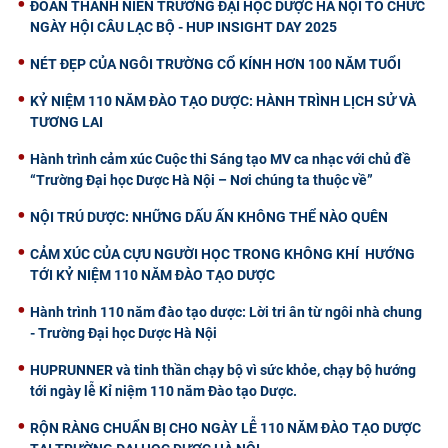
ĐOÀN THANH NIÊN TRƯỜNG ĐẠI HỌC DƯỢC HÀ NỘI TỔ CHỨC
NGÀY HỘI CÂU LẠC BỘ - HUP INSIGHT DAY 2025
NÉT ĐẸP CỦA NGÔI TRƯỜNG CỔ KÍNH HƠN 100 NĂM TUỔI
KỶ NIỆM 110 NĂM ĐÀO TẠO DƯỢC: HÀNH TRÌNH LỊCH SỬ VÀ
TƯƠNG LAI
Hành trình cảm xúc Cuộc thi Sáng tạo MV ca nhạc với chủ đề
“Trường Đại học Dược Hà Nội – Nơi chúng ta thuộc về”
NỘI TRÚ DƯỢC: NHỮNG DẤU ẤN KHÔNG THỂ NÀO QUÊN
CẢM XÚC CỦA CỰU NGƯỜI HỌC TRONG KHÔNG KHÍ HƯỚNG
TỚI KỶ NIỆM 110 NĂM ĐÀO TẠO DƯỢC
Hành trình 110 năm đào tạo dược: Lời tri ân từ ngôi nhà chung
- Trường Đại học Dược Hà Nội
HUPRUNNER và tinh thần chạy bộ vì sức khỏe, chạy bộ hướng
tới ngày lễ Kỉ niệm 110 năm Đào tạo Dược.
RỘN RÀNG CHUẨN BỊ CHO NGÀY LỄ 110 NĂM ĐÀO TẠO DƯỢC