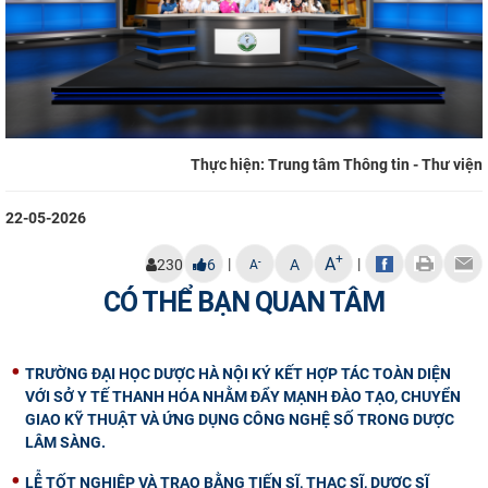
Thực hiện: Trung tâm Thông tin - Thư viện
22-05-2026
+
A
|
|
-
230
6
A
A
CÓ THỂ BẠN QUAN TÂM
TRƯỜNG ĐẠI HỌC DƯỢC HÀ NỘI KÝ KẾT HỢP TÁC TOÀN DIỆN
VỚI SỞ Y TẾ THANH HÓA NHẰM ĐẨY MẠNH ĐÀO TẠO, CHUYỂN
GIAO KỸ THUẬT VÀ ỨNG DỤNG CÔNG NGHỆ SỐ TRONG DƯỢC
LÂM SÀNG.
LỄ TỐT NGHIỆP VÀ TRAO BẰNG TIẾN SĨ, THẠC SĨ, DƯỢC SĨ