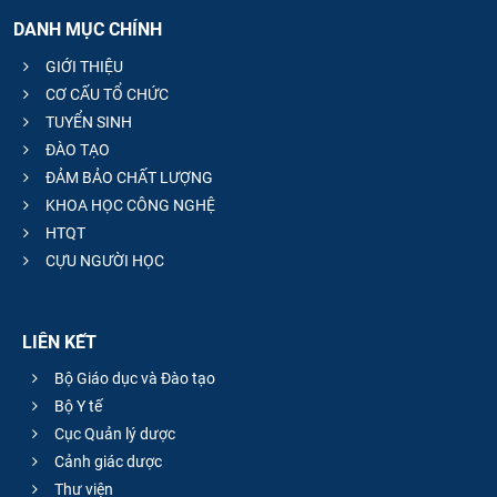
DANH MỤC CHÍNH
GIỚI THIỆU
CƠ CẤU TỔ CHỨC
TUYỂN SINH
ĐÀO TẠO
ĐẢM BẢO CHẤT LƯỢNG
KHOA HỌC CÔNG NGHỆ
HTQT
CỰU NGƯỜI HỌC
LIÊN KẾT
Bộ Giáo dục và Đào tạo
Bộ Y tế
Cục Quản lý dược
Cảnh giác dược
Thư viện