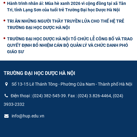
Hành trình nhân ái: Mùa hè xanh 2026 vì cộng đồng tại xã Tân
Tri, tỉnh Lạng Sơn của tuổi trẻ Trường Đại học Dược Hà Nội
TRI ÂN NHỮNG NGƯỜI THẦY TRUYỀN LỬA CHO THẾ HỆ TRẺ
TRƯỜNG ĐẠI HỌC DƯỢC HÀ NỘI
TRƯỜNG ĐẠI HỌC DƯỢC HÀ NỘI TỔ CHỨC LỄ CÔNG BỐ VÀ TRAO
QUYẾT ĐỊNH BỔ NHIỆM CÁN BỘ QUẢN LÝ VÀ CHỨC DANH PHÓ
GIÁO SƯ
TRƯỜNG ĐẠI HỌC DƯỢC HÀ NỘI
Số 13-15 Lê Thánh Tông - Phường Cửa Nam - Thành phố Hà Nội
Điện thoại : (024) 382-545-39. Fax : (024) 3.826-4464, (024)
3933-2332
info@hup.edu.vn