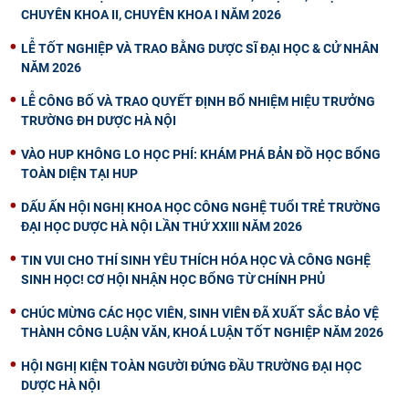
CHUYÊN KHOA II, CHUYÊN KHOA I NĂM 2026
LỄ TỐT NGHIỆP VÀ TRAO BẰNG DƯỢC SĨ ĐẠI HỌC & CỬ NHÂN
NĂM 2026
LỄ CÔNG BỐ VÀ TRAO QUYẾT ĐỊNH BỔ NHIỆM HIỆU TRƯỞNG
TRƯỜNG ĐH DƯỢC HÀ NỘI
VÀO HUP KHÔNG LO HỌC PHÍ: KHÁM PHÁ BẢN ĐỒ HỌC BỔNG
TOÀN DIỆN TẠI HUP
DẤU ẤN HỘI NGHỊ KHOA HỌC CÔNG NGHỆ TUỔI TRẺ TRƯỜNG
ĐẠI HỌC DƯỢC HÀ NỘI LẦN THỨ XXIII NĂM 2026
TIN VUI CHO THÍ SINH YÊU THÍCH HÓA HỌC VÀ CÔNG NGHỆ
SINH HỌC! CƠ HỘI NHẬN HỌC BỔNG TỪ CHÍNH PHỦ
CHÚC MỪNG CÁC HỌC VIÊN, SINH VIÊN ĐÃ XUẤT SẮC BẢO VỆ
THÀNH CÔNG LUẬN VĂN, KHOÁ LUẬN TỐT NGHIỆP NĂM 2026
HỘI NGHỊ KIỆN TOÀN NGƯỜI ĐỨNG ĐẦU TRƯỜNG ĐẠI HỌC
DƯỢC HÀ NỘI