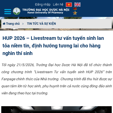
Đăng nhập
Liên hệ
Trang chủ
TIN TỨC VÀ SỰ KIỆN
GIỚI THIỆU
HUP 2026 – Livestream tư vấn tuyển sinh lan
tỏa niềm tin, định hướng tương lai cho hàng
CƠ CẤU TỔ CHỨC
nghìn thí sinh
TUYỂN SINH
Tối ngày 21/5/2026, Trường Đại học Dược Hà Nội đã tổ chức thành
ĐÀO TẠO
công chương trình “Livestream Tư vấn tuyển sinh HUP 2026” trên
Fanpage chính thức của Nhà trường. Chương trình đã thu hút được sự
ĐẢM BẢO CHẤT LƯỢNG
quan tâm lớn từ học sinh, phụ huynh trên cả nước cùng đông đảo sinh
viên đang theo học tại trường.
KHOA HỌC CÔNG NGHỆ
HTQT