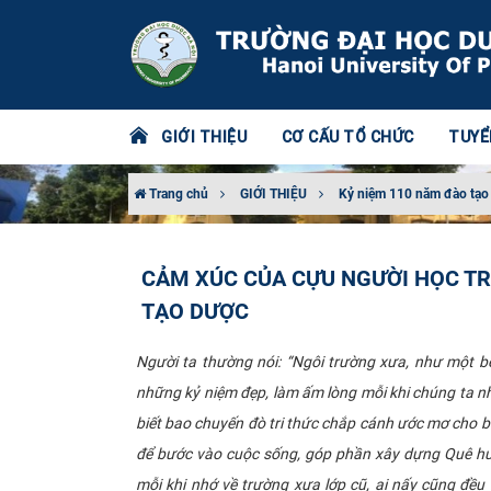
GIỚI THIỆU
CƠ CẤU TỔ CHỨC
TUYỂ
Trang chủ
GIỚI THIỆU
Kỷ niệm 110 năm đào tạo
CẢM XÚC CỦA CỰU NGƯỜI HỌC TR
TẠO DƯỢC
Người ta thường nói: “Ngôi trường xưa, như một bế
những kỷ niệm đẹp, làm ấm lòng mỗi khi chúng ta n
biết bao chuyến đò tri thức chắp cánh ước mơ cho b
để bước vào cuộc sống, góp phần xây dựng Quê hư
mỗi khi nhớ về trường xưa lớp cũ, ai nấy cũng đề