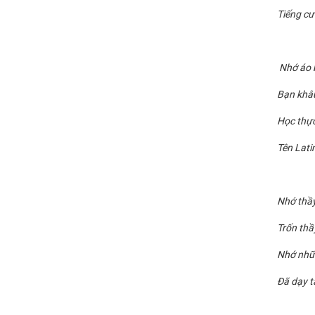
Tiếng cư
Nhớ áo b
Bạn khâu
Học thực
Tên Lati
Nhớ thầy
Trốn thầ
Nhớ nhữn
Đã dạy t