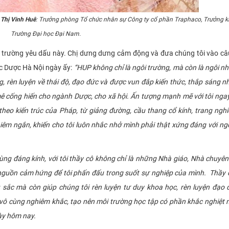
Thị Vinh Huê
: Trưởng phòng Tổ chức nhân sự Công ty cổ phần Traphaco, Trưởng 
Trường Đại học Đại Nam.
rường yêu dấu này. Chị dưng dưng cảm động và đưa chúng tôi vào câ
ọc Dược Hà Nội ngày ấy:
“HUP không chỉ là ngôi trường, mà còn là ngôi nh
ng, rèn luyện về thái độ, đạo đức và được vun đắp kiến thức, thắp sáng 
mê cống hiến cho ngành Dược, cho xã hội. Ấn tượng mạnh mẽ với tôi nga
theo kiến trúc của Pháp, từ giảng đường, cầu thang cổ kính, trang ngh
iêm ngắn, khiến cho tôi luôn nhắc nhở mình phải thật xứng đáng với ng
 đáng kính, với tôi thầy cô không chỉ là những Nhà giáo, Nhà chuyê
 nguồn cảm hứng để tôi phấn đấu trong suốt sự nghiệp của mình. Thầy
 sắc mà còn giúp chúng tôi rèn luyện tư duy khoa học, rèn luyện đạo
vô cùng nghiêm khắc, tạo nên môi trường học tập có phần khắc nghiệt 
ày hôm nay.