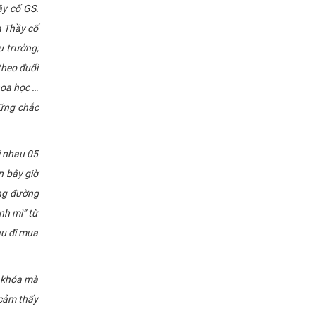
ầy cố GS.
a Thầy cố
 trưởng;
theo đuổi
hoa học …
vững chắc
i nhau 05
n bây giờ
ãng đường
nh mì” từ
au đi mua
g khóa mà
 cảm thấy