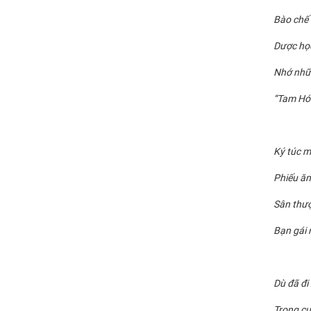
Bào chế 
Dược học
Nhớ nhữ
“Tam Hóa
Ký túc m
Phiếu ăn
Sân thượ
Bạn gái 
Dù đã đi
Trong cu