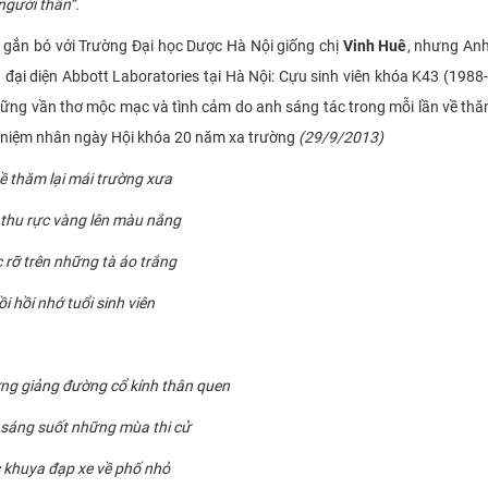
người thân”.
ắn bó với Trường Đại học Dược Hà Nội giống chị
Vinh Huê
, nhưng An
đại diện Abbott Laboratories tại Hà Nội: Cựu sinh viên khóa K43 (1988-
hững vần thơ mộc mạc và tình cảm do anh sáng tác trong mỗi lần về th
ỷ niệm nhân ngày Hội khóa 20 năm xa trường
(29/9/2013)
ề thăm lại mái trường xưa
thu rực vàng lên màu nắng
 rỡ trên những tà áo trắng
i hồi nhớ tuổi sinh viên
ng giảng đường cổ kính thân quen
sáng suốt những mùa thi cử
 khuya đạp xe về phố nhỏ