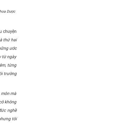
khoa Dược
u chuyện
à thứ hai
những ước
y từ ngày
iêm, từng
ôi trường
n môn mà
 cô không
 đức nghề
nhưng tôi