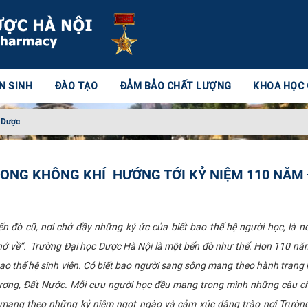
N SINH
ĐÀO TẠO
ĐẢM BẢO CHẤT LƯỢNG
KHOA HỌC
 Dược
ONG KHÔNG KHÍ HƯỚNG TỚI KỶ NIỆM 110 NĂM
n đò cũ, nơi chở đầy những ký ức của biết bao thế hệ người học, là nơ
hớ về”. Trường Đại học Dược Hà Nội là một bến đò như thế. Hơn 110 nă
ao thế hệ sinh viên. Có biết bao người sang sông mang theo hành trang 
ơng, Đất Nước. Mỗi cựu người học đều mang trong mình những câu ch
u mang theo những kỷ niệm ngọt ngào và cảm xúc dâng trào nơi Trườn