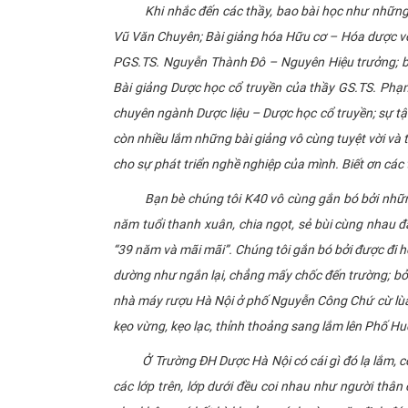
Khi nhắc đến các thầy, bao bài học như những thư
Vũ Văn Chuyên; Bài giảng hóa Hữu cơ – Hóa dược vớ
PGS.TS. Nguyễn Thành Đô – Nguyên Hiệu trưởng; b
Bài giảng Dược học cổ truyền của thầy GS.TS. Phạ
chuyên ngành Dược liệu – Dược học cổ truyền; sự t
còn nhiều lắm những bài giảng vô cùng tuyệt vời và
cho sự phát triển nghề nghiệp của mình. Biết ơn các 
Bạn bè chúng tôi K40 vô cùng gắn bó bởi những kỷ
năm tuổi thanh xuân, chia ngọt, sẻ bùi cùng nhau đ
“39 năm và mãi mãi”. Chúng tôi gắn bó bởi được đi 
dường như ngắn lại, chẳng mấy chốc đến trường; bởi
nhà máy rượu Hà Nội ở phố Nguyễn Công Chứ cừ lùa 
kẹo vừng, kẹo lạc, thỉnh thoảng sang lắm lên Phố H
Ở Trường ĐH Dược Hà Nội có cái gì đó lạ lắm, có l
các lớp trên, lớp dưới đều coi nhau như người thân