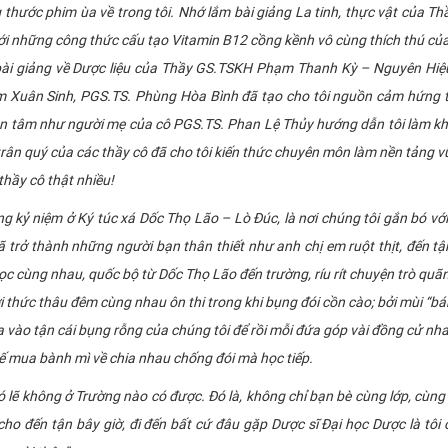
ớc phim ùa về trong tôi. Nhớ lắm bài giảng La tinh, thực vật của Th
i những công thức cấu tạo Vitamin B12 cồng kềnh vô cùng thích thú củ
ài giảng về Dược liệu của Thầy GS.TSKH Phạm Thanh Kỳ – Nguyên Hiệu
m Xuân Sinh, PGS.TS. Phùng Hòa Bình đã tạo cho tôi nguồn cảm hứng 
ận tâm như người mẹ của cô PGS.TS. Phan Lệ Thủy hướng dẫn tôi làm k
 trân quý của các thầy cô đã cho tôi kiến thức chuyên môn làm nền tảng 
thầy cô thật nhiều!
 niệm ở Ký túc xá Dốc Thọ Lão – Lò Đúc, là nơi chúng tôi gắn bó vớ
ã trở thành những người bạn thân thiết như anh chị em ruột thịt, đến tậ
học cùng nhau, quốc bộ từ Dốc Thọ Lão đến trường, ríu rít chuyện trò qu
 thức thâu đêm cùng nhau ôn thi trong khi bụng đói cồn cào; bởi mùi “bá
vào tận cái bụng rỗng của chúng tôi để rồi mỗi đứa góp vài đồng cử nh
uế mua bành mì về chia nhau chống đói mà học tiếp.
ẽ không ở Trường nào có được. Đó là, không chỉ bạn bè cùng lớp, cùn
 cho đến tận bây giờ, đi đến bất cứ đâu gặp Dược sĩ Đại học Dược là tôi