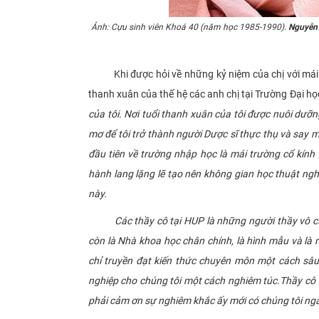
Ảnh: Cựu sinh viên Khoá 40 (năm học 1985-1990).
Nguyễn 
Khi được hỏi về những kỷ niệm của chị với mái t
thanh xuân của thế hệ các anh chị tại Trường Đại h
của tôi. Nơi tuổi thanh xuân của tôi được nuôi dưỡ
mơ để tôi trở thành người Dược sĩ thực thụ và say 
đầu tiên về trường nhập học là mái trường cổ kính 
hành lang lặng lẽ tạo nên không gian học thuật ngh
này.
Các thầy cô tại HUP là những người thầy vô cùng
còn là Nhà khoa học chân chính, là hình mẫu và là
chỉ truyền đạt kiến thức chuyên môn một cách sâu
nghiệp cho chúng tôi một cách nghiêm túc.Thầy cô 
phải cảm ơn sự nghiêm khắc ấy mới có chúng tôi ng