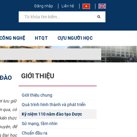
Đăng nhập
Liên hệ
 CÔNG NGHỆ
HTQT
CỰU NGƯỜI HỌC
GIỚI THIỆU
 ĐÀO
Giới thiệu chung
i lưu giữ
Quá trình hình thành và phát triển
m qua, có
Kỷ niệm 110 năm đào tạo Dược
kiến thức
Sứ mạng, tầm nhìn
uyện, để
Chuẩn đầu ra
g Đại học