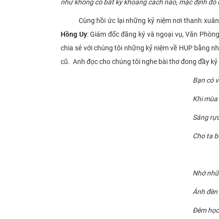
như không có bất kỳ khoảng cách nào, mặc định đó 
Cùng hồi ức lại những kỷ niệm nơi thanh xuân g
Hồng Uy
: Giám đốc đăng ký và ngoại vụ, Văn Phòng 
chia sẻ với chúng tôi những kỷ niệm về HUP bằng n
cũ. Anh đọc cho chúng tôi nghe bài thơ đong đầy k
Bạn có v
Khi mùa 
Sáng rực
Cho ta bồ
Nhớ nhữ
Ánh đèn 
Đêm học