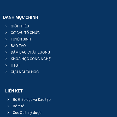
DANH MỤC CHÍNH
GIỚI THIỆU
CƠ CẤU TỔ CHỨC
TUYỂN SINH
ĐÀO TẠO
ĐẢM BẢO CHẤT LƯỢNG
KHOA HỌC CÔNG NGHỆ
HTQT
CỰU NGƯỜI HỌC
LIÊN KẾT
Bộ Giáo dục và Đào tạo
Bộ Y tế
Cục Quản lý dược