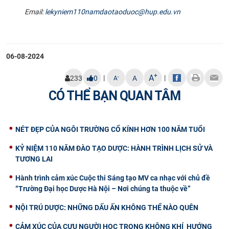
Email:
lekyniem110namdaotaoduoc@hup.edu.vn
06-08-2024
+
A
|
|
-
233
0
A
A
CÓ THỂ BẠN QUAN TÂM
NÉT ĐẸP CỦA NGÔI TRƯỜNG CỔ KÍNH HƠN 100 NĂM TUỔI
KỶ NIỆM 110 NĂM ĐÀO TẠO DƯỢC: HÀNH TRÌNH LỊCH SỬ VÀ
TƯƠNG LAI
Hành trình cảm xúc Cuộc thi Sáng tạo MV ca nhạc với chủ đề
“Trường Đại học Dược Hà Nội – Nơi chúng ta thuộc về”
NỘI TRÚ DƯỢC: NHỮNG DẤU ẤN KHÔNG THỂ NÀO QUÊN
CẢM XÚC CỦA CỰU NGƯỜI HỌC TRONG KHÔNG KHÍ HƯỚNG