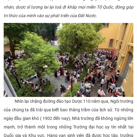
nhân, dược sĩ tương lai lại toả đi khắp mọi miền Tổ Quốc, đóng góp
CỰU NGƯỜI HỌC
tri thức của mình vào sự phát triển của Đất Nước.
Nhìn lại chặng đường đào tạo Dược 110 năm qua, Ngôi trường
của chúng ta đã trải qua biết bao thăng trầm của lịch sử. Từ những
ngày đầu gian khó ( 1902 đến nay), Nhà trường đã không ngừng lớn
mạnh, trở thành một trong những Trường đại học uy tín nhất tại
Quốc gia và Khu vực. Hàng vạn sinh viên đã được học tập, trưởng