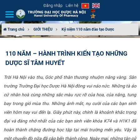
Đăng nhập
Liên hệ
Trang chủ
GIỚI THIỆU
Kỷ niệm 110 năm đào tạo Dược
GIỚI THIỆU
110 NĂM – HÀNH TRÌNH KIẾN TẠO NHỮNG
CƠ CẤU TỔ CHỨC
DƯỢC SĨ TÂM HUYẾT
TUYỂN SINH
Trời Hà Nội vào thu, Góc phố thân thương nhuộm nắng vàng. Sân
trường Trường Đại học Dược Hà Nội đông vui náo nức. Những tà áo
ĐÀO TẠO
cử nhân hoà cùng những sắc màu rực rỡ của hoa, của nắng, tung
ĐẢM BẢO CHẤT LƯỢNG
bay trong gió mùa thu. Những ánh mắt, nụ cười của các bạn sinh
viên hôm nay vui đến lạ. Giây phút này, chính là khoảnh khắc trọng
KHOA HỌC CÔNG NGHỆ
đại và đáng nhớ nhất của các bạn sinh viên khóa K74 và H1K1 đã
hoàn thành chặng đường học tập tại mái trường mến yêu. Vậy là
HTQT
một chuyến đò nữa đã cập bến thành công. Ngày mai, những tân cử