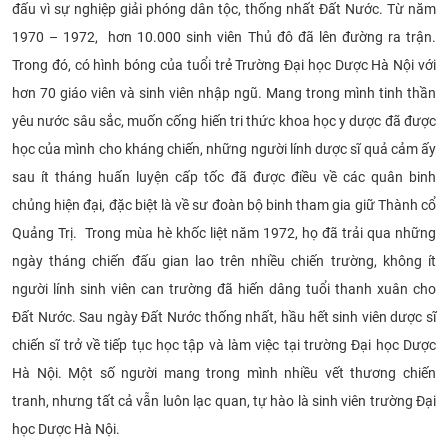
đấu vì sự nghiệp giải phóng dân tộc, thống nhất Đất Nước. Từ năm
1970 – 1972, hơn 10.000 sinh viên Thủ đô đã lên đường ra trận.
Trong đó, có hình bóng của tuổi trẻ Trường Đại học Dược Hà Nội với
hơn 70 giáo viên và sinh viên nhập ngũ. Mang trong mình tinh thần
yêu nước sâu sắc, muốn cống hiến tri thức khoa học y dược đã được
học của mình cho kháng chiến, những người lính dược sĩ quả cảm ấy
sau ít tháng huấn luyện cấp tốc đã được điều về các quân binh
chủng hiện đại, đặc biệt là về sư đoàn bộ binh tham gia giữ Thành cổ
Quảng Trị. Trong mùa hè khốc liệt năm 1972, họ đã trải qua những
ngày tháng chiến đấu gian lao trên nhiều chiến trường, không ít
người lính sinh viên can trường đã hiến dâng tuổi thanh xuân cho
Đất Nước. Sau ngày Đất Nước thống nhất, hầu hết sinh viên dược sĩ
chiến sĩ trở về tiếp tục học tập và làm việc tại trường Đại học Dược
Hà Nội. Một số người mang trong mình nhiều vết thương chiến
tranh, nhưng tất cả vẫn luôn lạc quan, tự hào là sinh viên trường Đại
học Dược Hà Nội.