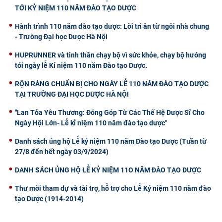
TỚI KỶ NIỆM 110 NĂM ĐÀO TẠO DƯỢC
Hành trình 110 năm đào tạo dược: Lời tri ân từ ngôi nhà chung
- Trường Đại học Dược Hà Nội
HUPRUNNER và tinh thần chạy bộ vì sức khỏe, chạy bộ hướng
tới ngày lễ Kỉ niệm 110 năm Đào tạo Dược.
RỘN RÀNG CHUẨN BỊ CHO NGÀY LỄ 110 NĂM ĐÀO TẠO DƯỢC
TẠI TRƯỜNG ĐẠI HỌC DƯỢC HÀ NỘI
"Lan Tỏa Yêu Thương: Đóng Góp Từ Các Thế Hệ Dược Sĩ Cho
Ngày Hội Lớn- Lễ kỉ niệm 110 năm đào tạo dược"
Danh sách ủng hộ Lễ kỷ niệm 110 năm Đào tạo Dược (Tuần từ
27/8 đến hết ngày 03/9/2024)
DANH SÁCH ỦNG HỘ LỄ KỶ NIỆM 11O NĂM ĐÀO TẠO DƯỢC
Thư mời tham dự và tài trợ, hỗ trợ cho Lễ Kỷ niệm 110 năm đào
tạo Dược (1914-2014)