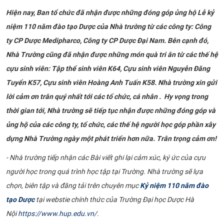
Hiện nay, Ban tổ chức đã nhận được những đóng góp ủng hộ Lễ kỷ
niệm 110 năm đào tạo Dược của Nhà trường từ các công ty: Công
ty CP Dược Medipharco, Công ty CP Dược Đại Nam. Bên cạnh đó,
Nhà Trường cũng đã nhận được những món quà tri ân từ các thế hệ
cựu sinh viên: Tập thể sinh viên K64, Cựu sinh viên Nguyễn Đăng
Tuyển K57, Cựu sinh viên Hoàng Anh Tuấn K58. Nhà trường xin gửi
lời cảm ơn trân quý nhất tới các tổ chức, cá nhân . Hy vọng trong
thời gian tới, Nhà trường sẽ tiếp tục nhận được những đóng góp và
ủng hộ của các công ty, tổ chức, các thế hệ người học góp phần xây
dựng Nhà Trường ngày một phát triển hơn nữa. Trân trọng cảm ơn!
- Nhà trường tiếp nhận các Bài viết ghi lại cảm xúc, ký ức của cựu
người học trong quá trình học tập tại Trường. Nhà trường sẽ lựa
chọn, biên tập và đăng tải trên chuyên mục
Kỷ niệm 110 năm đào
tạo Dược
tại webstie chính thức của Trường Đại học Dược Hà
Nội
https://www.hup.edu.vn/
.