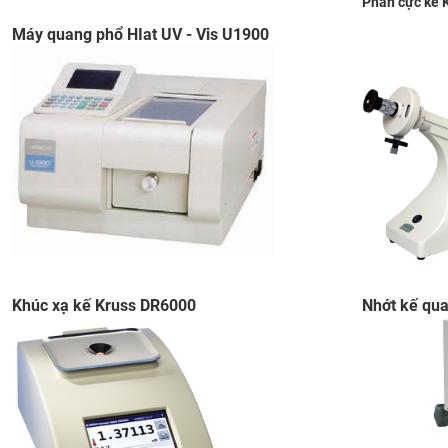
Phân cực kế 
​Máy quang phổ HIat UV - Vis U1900
Khúc xạ kế Kruss DR6000​
Nhớt kế qua