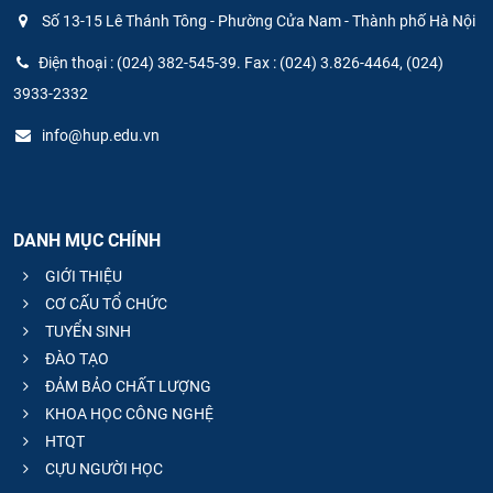
Số 13-15 Lê Thánh Tông - Phường Cửa Nam - Thành phố Hà Nội
Điện thoại : (024) 382-545-39. Fax : (024) 3.826-4464, (024)
3933-2332
info@hup.edu.vn
DANH MỤC CHÍNH
GIỚI THIỆU
CƠ CẤU TỔ CHỨC
TUYỂN SINH
ĐÀO TẠO
ĐẢM BẢO CHẤT LƯỢNG
KHOA HỌC CÔNG NGHỆ
HTQT
CỰU NGƯỜI HỌC