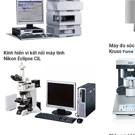
CỰU NGƯỜI HỌC
Máy đo sức
Kruss
Force
​Kính hiển vi kết nối máy tính
Nikon Eclipse CiL