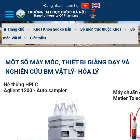
Đăng nhập
Liên hệ
Trang chủ
Khoa Khoa học cơ bản
Bộ môn trực thuộc Khoa
Bộ
môn Vật lý
Giới thiệu
GIỚI THIỆU
CƠ CẤU TỔ CHỨC
MỘT SỐ MÁY MÓC, THIẾT BỊ GIẢNG DẠY VÀ
NGHIÊN CỨU BM VẬT LÝ- HÓA LÝ
TUYỂN SINH
Hệ thống HPLC
ĐÀO TẠO
Agilent 1200 - Auto sampler​
Máy chuẩn đ
Metler Tole
ĐẢM BẢO CHẤT LƯỢNG
KHOA HỌC CÔNG NGHỆ
HTQT