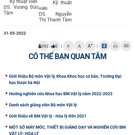
Kỹ thuật viên
Kỹ thuật
DS. Vương Đức
viên
Tâm
DS. Nguyễn
Thị Thanh Tâm
31-05-2022
+
A
|
|
-
392
0
A
A
CÓ THỂ BẠN QUAN TÂM
Giới thiệu Bộ môn Vật lý, Khoa Khoc học cơ bản, Trường Đại
học Dược hà Nội
Hướng nghiên cứu khoa học BM Vật lý năm 2022-2023
Danh sách giảng viên Bộ môn Vật lý
Giới thiệu về BM Vật lý - Hóa lý đến 2021
MỘT SỐ MÁY MÓC, THIẾT BỊ GIẢNG DẠY VÀ NGHIÊN CỨU BM
VẬT LÝ- HÓA LÝ