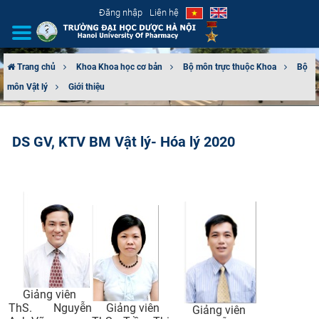
Đăng nhập
Liên hệ
Trang chủ
Khoa Khoa học cơ bản
Bộ môn trực thuộc Khoa
Bộ
môn Vật lý
Giới thiệu
GIỚI THIỆU
CƠ CẤU TỔ CHỨC
DS GV, KTV BM Vật lý- Hóa lý 2020
TUYỂN SINH
ĐÀO TẠO
ĐẢM BẢO CHẤT LƯỢNG
KHOA HỌC CÔNG NGHỆ
Giảng viên
HTQT
ThS. Nguyễn
Giảng viên
Giảng viên