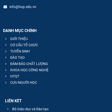
info@hup.edu.vn
DANH MỤC CHÍNH
GIỚI THIỆU
CƠ CẤU TỔ CHỨC
TUYỂN SINH
ĐÀO TẠO
ĐẢM BẢO CHẤT LƯỢNG
KHOA HỌC CÔNG NGHỆ
HTQT
CỰU NGƯỜI HỌC
LIÊN KẾT
Bộ Giáo dục và Đào tạo