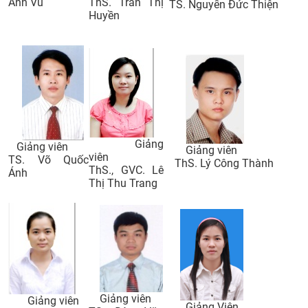
Anh Vũ
ThS. Trần Thị
TS. Nguyễn Đức Thiện
Huyền
CỰU NGƯỜI HỌC
Giảng
Giảng viên
Giảng viên
viên
TS. Võ Quốc
ThS. Lý Công Thành​
ThS., GVC. Lê
Ánh
Thị Thu Trang
Giảng viên
Giảng viên
Giảng Viên