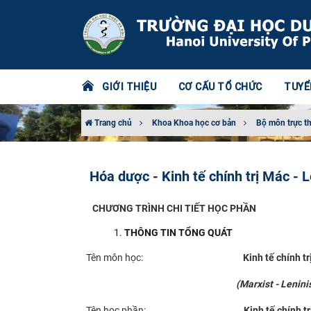
GIỚI THIỆU
CƠ CẤU TỔ CHỨC
TUYỂ
Trang chủ
Khoa Khoa học cơ bản
Bộ môn trực t
Hóa dược - Kinh tế chính trị Mác - 
CHƯƠNG TRÌNH CHI TIẾT HỌC PHẦN
THÔNG TIN TỔNG QUÁT
Tên môn học:
Kinh tế chính t
(Marxist - Leninist politic
Tên học phần:
Kinh tế chính t