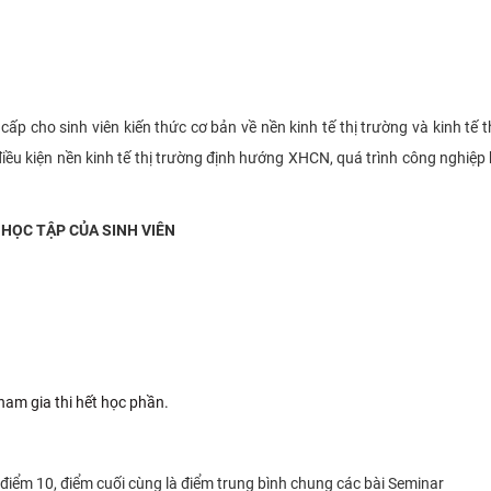
ênin
ho sinh viên kiến thức cơ bản về nền kinh tế thị trường và kinh tế t
điều kiện nền kinh tế thị trường định hướng XHCN, quá trình công nghiệp 
HỌC TẬP CỦA SINH VIÊN
m gia thi hết học phần.
iểm 10, điểm cuối cùng là điểm trung bình chung các bài Seminar