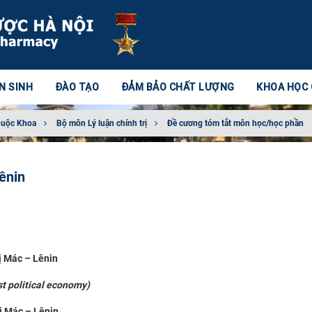
N SINH
ĐÀO TẠO
ĐẢM BẢO CHẤT LƯỢNG
KHOA HỌC
huộc Khoa
Bộ môn Lý luận chính trị
Đề cương tóm tắt môn học/học phần
Lênin
rị Mác – Lênin
al economy)
rị Mác – Lênin