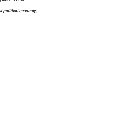
al economy)
 trị