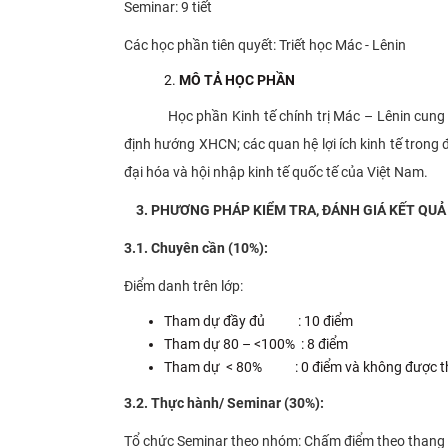
Seminar: 9 tiết
Các học phần tiên quyết: Triết học Mác - L
MÔ TẢ HỌC PHẦN
Học phần Kinh tế chính trị Mác – Lênin cung cấp c
định hướng XHCN; các quan hệ lợi ích kinh tế trong 
đại hóa và hội nhập kinh tế quốc tế của Việt Nam.
3. PHƯƠNG PHÁP KIỂM TRA, ĐÁNH GIÁ KẾT QUẢ 
3.1. Chuyên cần (10%):
Điểm danh trên lớp:
Tham dự đầy đủ : 10 điểm
Tham dự 80 – <100% : 8 điểm
Tham dự < 80% : 0 điểm và không được tha
3.2. Thực hành/ Seminar (30%):
Tổ chức Seminar theo nhóm: Chấm điểm theo thang đ