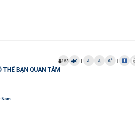
+
A
|
|
-
183
0
A
A
Ó THỂ BẠN QUAN TÂM
ệt Nam