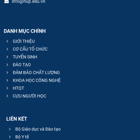
info@hup.edu.vn
DANH MỤC CHÍNH
GIỚI THIỆU
CƠ CẤU TỔ CHỨC
TUYỂN SINH
ĐÀO TẠO
ĐẢM BẢO CHẤT LƯỢNG
KHOA HỌC CÔNG NGHỆ
HTQT
CỰU NGƯỜI HỌC
LIÊN KẾT
Bộ Giáo dục và Đào tạo
Bộ Y tế