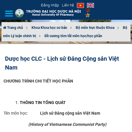
Đăng nhập
Liên hệ
Trang chủ
Khoa Khoa học cơ bản
Bộ môn trực thuộc Khoa
Bộ
môn Lý luận chính trị
Đề cương tóm tắt môn học/học phần
GIỚI THIỆU
CƠ CẤU TỔ CHỨC
Dược học CLC - Lịch sử Đảng Cộng sản Việt
Nam
TUYỂN SINH
CHƯƠNG TRÌNH CHI TIẾT HỌC PHẦN
ĐÀO TẠO
ĐẢM BẢO CHẤT LƯỢNG
THÔNG TIN TỔNG QUÁT
KHOA HỌC CÔNG NGHỆ
Tên môn học:
Lịch sử Đảng cộng sản Việt Nam
(
History of Vietnamese Communist Party
)
HTQT