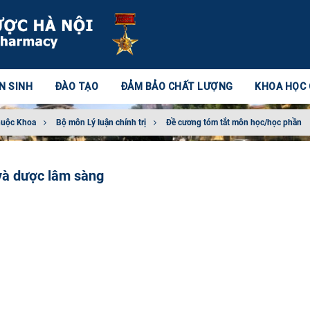
N SINH
ĐÀO TẠO
ĐẢM BẢO CHẤT LƯỢNG
KHOA HỌC
huộc Khoa
Bộ môn Lý luận chính trị
Đề cương tóm tắt môn học/học phần
 và dược lâm sàng