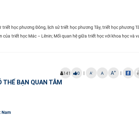
 triết học phương Đông, lịch sử triết học phương Tây, triết học phương 
n của triết học Mác – Lênin; Mối quan hệ giữa triết học với khoa học và va
+
A
|
|
-
141
0
A
A
Ó THỂ BẠN QUAN TÂM
ệt Nam