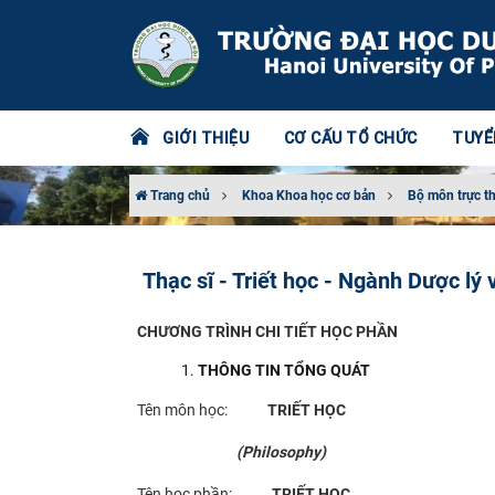
GIỚI THIỆU
CƠ CẤU TỔ CHỨC
TUYỂ
Trang chủ
Khoa Khoa học cơ bản
Bộ môn trực t
Thạc sĩ - Triết học - Ngành Dược lý
CHƯƠNG TRÌNH CHI TIẾT HỌC PHẦN
THÔNG TIN TỔNG QUÁT
Tên môn học:
TRIẾT HỌC
(Philosophy)
Tên học phần:
TRIẾT HỌC