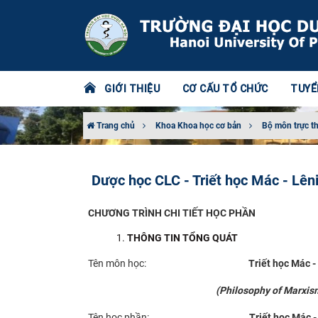
GIỚI THIỆU
CƠ CẤU TỔ CHỨC
TUYỂ
Trang chủ
Khoa Khoa học cơ bản
Bộ môn trực t
Dược học CLC - Triết học Mác - Lên
CHƯƠNG TRÌNH CHI TIẾT HỌC PHẦN
THÔNG TIN TỔNG QUÁT
Tên môn học:
Triết học Mác -
(
Philosophy of Marxis
Tên học phần:
Triết học Mác -