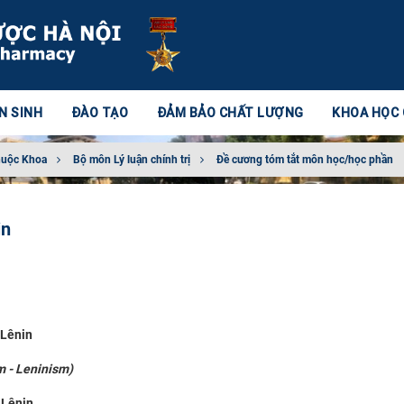
N SINH
ĐÀO TẠO
ĐẢM BẢO CHẤT LƯỢNG
KHOA HỌC
huộc Khoa
Bộ môn Lý luận chính trị
Đề cương tóm tắt môn học/học phần
in
 Lênin
m - Leninism
)
 Lênin