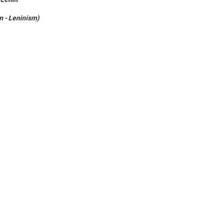
m - Leninism
)