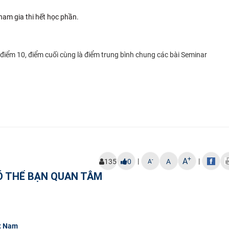
m gia thi hết học phần.
iểm 10, điểm cuối cùng là điểm trung bình chung các bài Seminar
+
A
|
|
-
135
0
A
A
Ó THỂ BẠN QUAN TÂM
ệt Nam