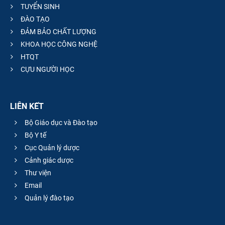
TUYỂN SINH
ĐÀO TẠO
ĐẢM BẢO CHẤT LƯỢNG
KHOA HỌC CÔNG NGHỆ
HTQT
CỰU NGƯỜI HỌC
LIÊN KẾT
Bộ Giáo dục và Đào tạo
Bộ Y tế
Cục Quản lý dược
Cảnh giác dược
Thư viện
Email
Quản lý đào tạo