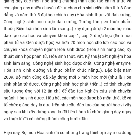
giảng dạy các môn học trong chương trình đào tạo chính thức và
còn giảng dạy nhiều chuyên đề tự chon cho sinh viên năm thứ 3 Cao
đẳng và năm thứ 5 đại học chính quy (Hóa sinh thực vật đại cương,
Công nghệ sinh học dược đại cương, Tương tác gen thực phẩm
thuốc, Biện luận hóa sinh lâm sàng…) xây dựng được 2 môn học cho
đào tạo cao học và chuyên khoa cấp 1, cấp 2 dược học (Sinh học
phân tử và Gen dược học) và hơn 20 môn học cho lớp cao học và
chuyên khoa chuyên ngành Hóa sinh dược (Hóa sinh nâng cao, Kỹ
thuật sinh học phân tử, Hóa sinh thực vật, Kỹ thuật xét nghiệm hóa
sinh lâm sàng, Công nghệ sinh học dược chất, Công nghệ enzyme,
Hóa sinh dinh dưỡng và thực phẩm chức năng..). Đặc biệt năm
2009, Bộ môn cũng đã xây dựng mới 6 môn học mới (như là Hóa
sinh phân tử dược, Công nghệ sinh học phát triển..) có tính chuyên
sâu tương ứng với 12 tín chỉ, để đào tạo Nghiên cứu sinh chuyên
ngành Hóa sinh dược. Hầu hết các môn học được bộ môn thiết kế và
tổ chức giảng dạy là dựa trên nhu cầu đào tạo của người học vì vậy
ngay sau khi xây dựng xong là đã tiến hành tổ chức giảng dạy ngay
và thực tế đã có những thành công bước đầu.
Hiện nay, Bộ môn Hóa sinh đã có những trang thiết bị máy móc dùng