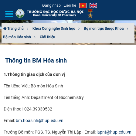
Đăng nhập
Liên hệ
Trang chủ
Khoa Công nghệ Sinh học
Bộ môn trực thuộc Khoa
Bộ môn Hóa sinh
Giới thiệu
GIỚI THIỆU
CƠ CẤU TỔ CHỨC
Thông tin BM Hóa sinh
TUYỂN SINH
​1.Thông tin giao dịch của đơn vị
ĐÀO TẠO
Tên tiếng Việt: Bộ môn Hóa Sinh
Tên tiếng Anh: Department of Biochemistry
ĐẢM BẢO CHẤT LƯỢNG
Điện thoại: 024.39330532
KHOA HỌC CÔNG NGHỆ
Email:
bm.hoasinh@hup.edu.vn
HTQT
Trưởng Bộ môn: PGS. TS. Nguyễn Thị Lập - Email:
lapnt@hup.edu.vn