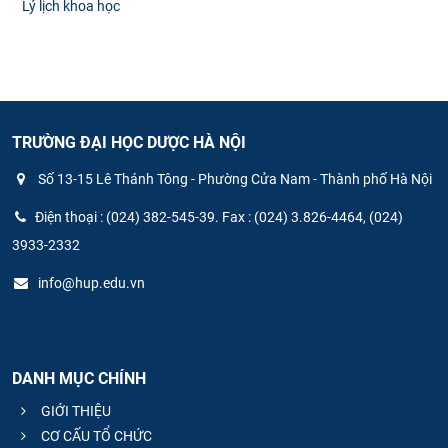
Lý lịch khoa học
TRƯỜNG ĐẠI HỌC DƯỢC HÀ NỘI
Số 13-15 Lê Thánh Tông - Phường Cửa Nam - Thành phố Hà Nội
Điện thoại : (024) 382-545-39. Fax : (024) 3.826-4464, (024)
3933-2332
info@hup.edu.vn
DANH MỤC CHÍNH
GIỚI THIỆU
CƠ CẤU TỔ CHỨC