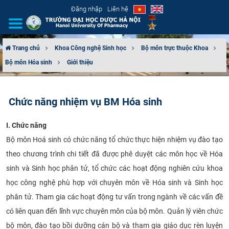
Đăng nhập
Liên hệ
Trang chủ
Khoa Công nghệ Sinh học
Bộ môn trực thuộc Khoa
Bộ môn Hóa sinh
Giới thiệu
GIỚI THIỆU
CƠ CẤU TỔ CHỨC
Chức năng nhiệm vụ BM Hóa sinh
TUYỂN SINH
I. Chức năng
Bộ môn Hoá sinh có chức năng tổ chức thực hiện nhiệm vụ đào tạo
ĐÀO TẠO
theo chương trình chi tiết đã được phê duyệt các môn học về Hóa
ĐẢM BẢO CHẤT LƯỢNG
sinh và Sinh học phân tử, tổ chức các hoạt động nghiên cứu khoa
học công nghệ phù hợp với chuyên môn về Hóa sinh và Sinh học
KHOA HỌC CÔNG NGHỆ
phân tử. Tham gia các hoạt động tư vấn trong ngành về các vấn đề
có liên quan đến lĩnh vực chuyên môn của bộ môn. Quản lý viên chức
HTQT
bộ môn, đào tạo bồi dưỡng cán bộ và tham gia giáo dục rèn luyện