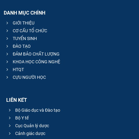
DANH MỤC CHÍNH
GIỚI THIỆU
CƠ CẤU TỔ CHỨC
TUYỂN SINH
ĐÀO TẠO
ĐẢM BẢO CHẤT LƯỢNG
KHOA HỌC CÔNG NGHỆ
HTQT
CỰU NGƯỜI HỌC
LIÊN KẾT
Bộ Giáo dục và Đào tạo
Bộ Y tế
Cục Quản lý dược
Cảnh giác dược