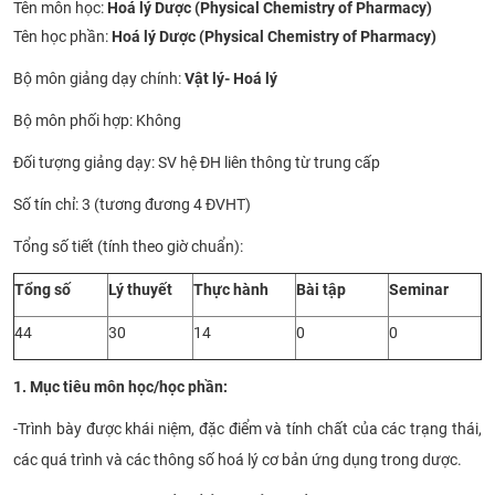
​Tên môn học:
Hoá lý Dược (Physical Chemistry of Pharmacy)
CỰU NGƯỜI HỌC
Tên học phần:
Hoá lý Dược (Physical Chemistry of Pharmacy)
Bộ môn giảng dạy chính:
Vật lý- Hoá lý
Bộ môn phối hợp: Không
Đối tượng giảng dạy: SV hệ ĐH liên thông từ trung cấp
Số tín chỉ: 3 (tương đương 4 ĐVHT)
Tổng số tiết (tính theo giờ chuẩn):
Tổng số
Lý thuyết
Thực hành
Bài tập
Seminar
44
30
14
0
0
1. Mục tiêu môn học/học phần:
-
Trình bày được khái niệm, đặc điểm và tính chất của các trạng thái,
các quá trình và các thông số hoá lý cơ bản ứng dụng trong dược.