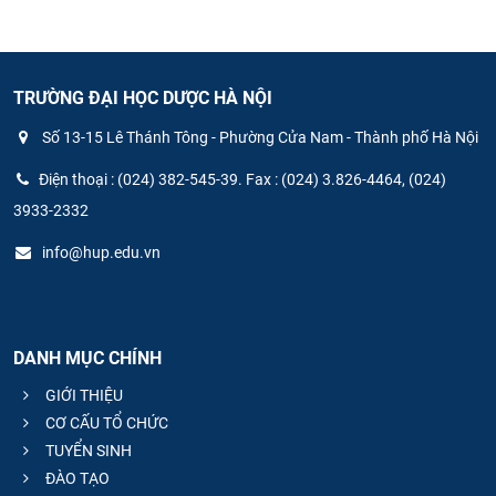
TRƯỜNG ĐẠI HỌC DƯỢC HÀ NỘI
Số 13-15 Lê Thánh Tông - Phường Cửa Nam - Thành phố Hà Nội
Điện thoại : (024) 382-545-39. Fax : (024) 3.826-4464, (024)
3933-2332
info@hup.edu.vn
DANH MỤC CHÍNH
GIỚI THIỆU
CƠ CẤU TỔ CHỨC
TUYỂN SINH
ĐÀO TẠO