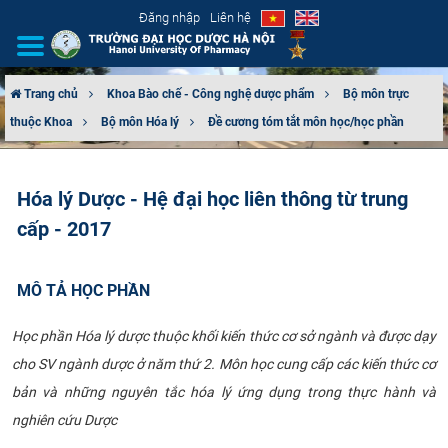
Đăng nhập
Liên hệ
Trang chủ
Khoa Bào chế - Công nghệ dược phẩm
Bộ môn trực
thuộc Khoa
Bộ môn Hóa lý
Đề cương tóm tắt môn học/học phần
GIỚI THIỆU
CƠ CẤU TỔ CHỨC
Hóa lý Dược - Hệ đại học liên thông từ trung
cấp - 2017
TUYỂN SINH
ĐÀO TẠO
MÔ TẢ HỌC PHẦN
ĐẢM BẢO CHẤT LƯỢNG
Học phần Hóa lý dược thuộc khối kiến thức cơ sở ngành và được dạy
cho SV ngành dược ở năm thứ 2. Môn học cung cấp các kiến thức cơ
KHOA HỌC CÔNG NGHỆ
bản và những nguyên tắc hóa lý ứng dụng trong thực hành và
nghiên cứu Dược
HTQT