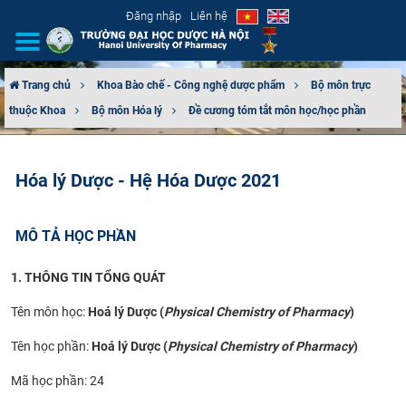
Đăng nhập
Liên hệ
Trang chủ
Khoa Bào chế - Công nghệ dược phẩm
Bộ môn trực
thuộc Khoa
Bộ môn Hóa lý
Đề cương tóm tắt môn học/học phần
GIỚI THIỆU
CƠ CẤU TỔ CHỨC
Hóa lý Dược - Hệ Hóa Dược 2021
TUYỂN SINH
MÔ TẢ HỌC PHẦN
ĐÀO TẠO
1. THÔNG TIN TỔNG QUÁT
ĐẢM BẢO CHẤT LƯỢNG
Tên môn học:
Hoá lý Dược (
Physical Chemistry of Pharmacy
)
KHOA HỌC CÔNG NGHỆ
Tên học phần:
Hoá lý Dược (
Physical Chemistry of Pharmacy
)
Mã học phần: 24
HTQT