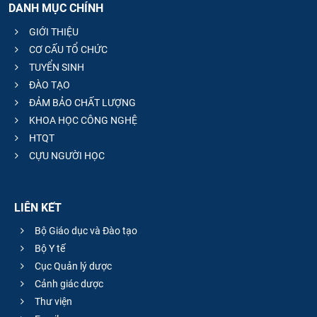
DANH MỤC CHÍNH
GIỚI THIỆU
CƠ CẤU TỔ CHỨC
TUYỂN SINH
ĐÀO TẠO
ĐẢM BẢO CHẤT LƯỢNG
KHOA HỌC CÔNG NGHỆ
HTQT
CỰU NGƯỜI HỌC
LIÊN KẾT
Bộ Giáo dục và Đào tạo
Bộ Y tế
Cục Quản lý dược
Cảnh giác dược
Thư viện