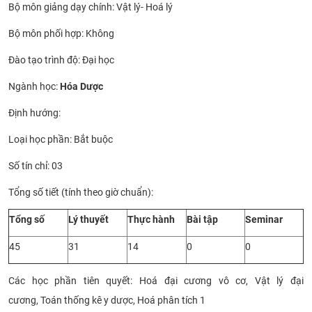
Bộ môn giảng dạy chính: Vật lý- Hoá lý
CỰU NGƯỜI HỌC
Bộ môn phối hợp: Không
Đào tạo trình độ: Đại học
Ngành học:
Hóa Dược
Định hướng:
Loại học phần: Bắt buộc
Số tín chỉ: 03
Tổng số tiết (tính theo giờ chuẩn):
Tổng số
Lý thuyết
Thực hành
Bài tập
Seminar
45
31
14
0
0
Các học phần tiên quyết:
Hoá đại cương
vô cơ,
Vật lý đại
cương
,
Toán thống kê
y dược,
Hoá phân tích 1