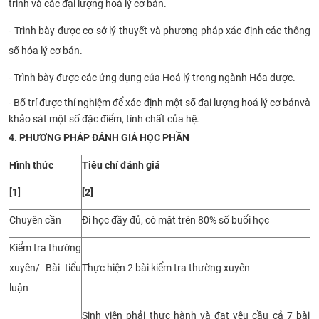
trình và các đại lượng
h
oá lý cơ bản
.
-
Trình bày được cơ sở lý thuyết và phương pháp xác định các thông
số
h
óa lý cơ bản
.
-
Trình bày được các ứng dụng của
H
oá lý trong ngành
Hóa
dược
.
-
Bố trí được thí nghiệm
để
xác định một số đại lượng
h
oá lý cơ bản
và
khảo sát một số đặc điểm, tính chất của hệ
.
4. PHƯƠNG PHÁP ĐÁNH GIÁ HỌC PHẦN
Hình thức
Tiêu chí đánh giá
[1]
[2]
Chuyên cần
Đi học đầy đủ, có mặt trên 80% số buổi học
Kiểm tra thường
xuyên/ Bài tiểu
Thực hiện 2 bài kiểm tra thường xuyên
luận
Sinh viên phải thực hành và đạt yêu cầu c
ả
7
bài