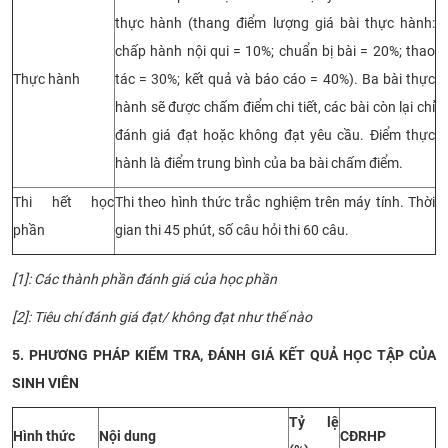
thực hành (thang điểm lượng giá bài thực hành:
chấp hành nội qui = 10%; chuẩn bị bài = 20%; thao
Thực hành
tác = 30%; kết quả và báo cáo = 40%).
Ba bài thực
hành sẽ được chấm điểm chi tiết, các bài còn lại chỉ
đánh giá đạt hoặc không đạt yêu cầu. Điểm thực
hành là điểm trung bình của ba bài chấm điểm.
Thi hết học
Thi theo hình thức trắc nghiệm trên máy tính. Thời
phần
gian thi 45 phút, số câu hỏi thi 60 câu.
[1]: Các thành phần đánh giá của học phần
[2]: Tiêu chí đánh giá đạt/ không đạt như thế nào
5. PHƯƠNG PHÁP KIỂM TRA, ĐÁNH GIÁ KẾT QUẢ HỌC TẬP CỦA
SINH VIÊN
Tỷ lệ
Hình thức
Nội dung
CĐRHP