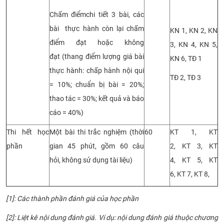
Chấm điểm
chi tiết 3 bài, các
bài
thực hành
còn lại chấm
KN 1, KN 2, KN
điểm đạt hoặc không
3, KN 4, KN 5,
đạt
(
thang điểm lượng giá bài
KN 6, TĐ 1
thực hành: chấp hành nội qui
TĐ 2, TĐ 3
= 10%; chuẩn bị bài = 20%;
thao tác = 30%; kết quả và báo
cáo = 40%
)
Thi hết học
Một
bài
t
hi
trắc nghiệm
(
thời
60
KT 1, KT
phần
gian 45
phút,
gồm 60 câu
2,
KT
3, KT
hỏi,
không sử dụng tài liệu)
4,
KT
5, KT
6,
KT
7,
KT
8,
[1]: Các thành phần đánh giá của học phần
[2]: Liệt kê nội dung đánh giá. Ví dụ: nội dung đánh giá thuộc chương