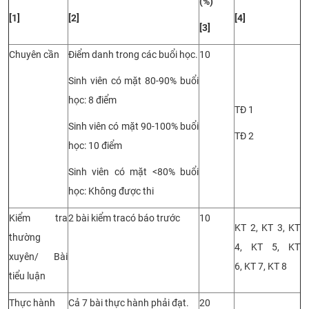
(%)
[1]
[2]
[4]
[3]
Chuyên cần
Điểm danh trong các buổi học
.
10
Sinh viên có mặt 80-90% buổi
học: 8 điểm
TĐ 1
Sinh viên có mặt 90-100% buổi
TĐ 2
học: 10 điểm
Sinh viên có mặt <80% buổi
học: Không được thi
Kiểm tra
2 bài
kiểm tra
có
báo trước
10
KT 2,
KT
3, KT
thường
4,
KT
5, KT
xuyên/ Bài
6,
KT
7,
KT
8
tiểu luận
Thực hành
Cả 7 bài thực hành phải đạt.
20