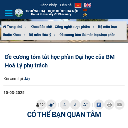
Đăng nhập
Liên hệ
Trang chủ
Khoa Bào chế - Công nghệ dược phẩm
Bộ môn trực
thuộc Khoa
Bộ môn Hóa lý
Đề cương tóm tắt môn học/học phần
GIỚI THIỆU
CƠ CẤU TỔ CHỨC
Đề cương tóm tắt học phần Đại học của BM
Hoá Lý phụ trách
TUYỂN SINH
Xin xem tại
đây
ĐÀO TẠO
10-03-2025
ĐẢM BẢO CHẤT LƯỢNG
+
A
|
|
-
221
0
A
A
KHOA HỌC CÔNG NGHỆ
CÓ THỂ BẠN QUAN TÂM
HTQT