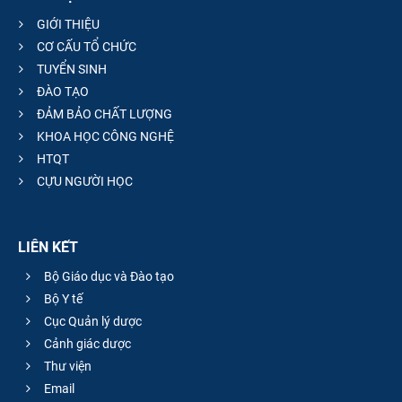
GIỚI THIỆU
CƠ CẤU TỔ CHỨC
TUYỂN SINH
ĐÀO TẠO
ĐẢM BẢO CHẤT LƯỢNG
KHOA HỌC CÔNG NGHỆ
HTQT
CỰU NGƯỜI HỌC
LIÊN KẾT
Bộ Giáo dục và Đào tạo
Bộ Y tế
Cục Quản lý dược
Cảnh giác dược
Thư viện
Email