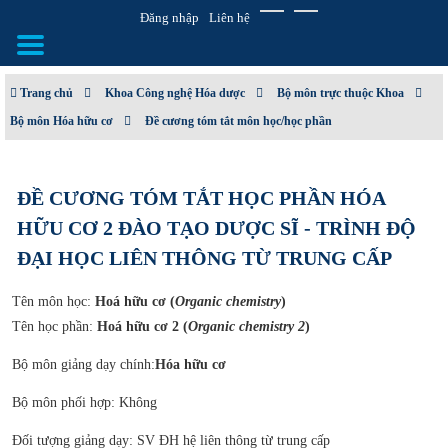
Đăng nhập
Liên hệ
Trang chủ
Khoa Công nghệ Hóa dược
Bộ môn trực thuộc Khoa
Bộ môn Hóa hữu cơ
Đề cương tóm tắt môn học/học phần
GIỚI THIỆU
CƠ CẤU TỔ CHỨC
ĐỀ CƯƠNG TÓM TẮT HỌC PHẦN HÓA
TUYỂN SINH
HỮU CƠ 2 ĐÀO TẠO DƯỢC SĨ - TRÌNH ĐỘ
ĐẠI HỌC LIÊN THÔNG TỪ TRUNG CẤP
ĐÀO TẠO
Tên môn học:
Hoá hữu cơ (
Organic chemistry
)
ĐẢM BẢO CHẤT LƯỢNG
Tên học phần:
Hoá hữu cơ 2 (
Organic chemistry 2
)
KHOA HỌC CÔNG NGHỆ
Bộ môn giảng dạy chính:
Hóa hữu cơ
Bộ môn phối hợp: Không
HTQT
Đối tượng giảng dạy: SV ĐH hệ liên thông từ trung cấp