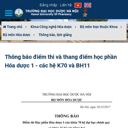
Đăng nhập
Liên hệ
Trang chủ
Khoa Công nghệ Hóa dược
Bộ môn trực thuộc Khoa
Bộ môn Hóa dược
Thông báo, lịch giảng
GIỚI THIỆU
CƠ CẤU TỔ CHỨC
Thông báo điểm thi và thang điểm học phần
Hóa dược 1 - các hệ K70 và BH11
TUYỂN SINH
ĐÀO TẠO
ĐẢM BẢO CHẤT LƯỢNG
KHOA HỌC CÔNG NGHỆ
HTQT