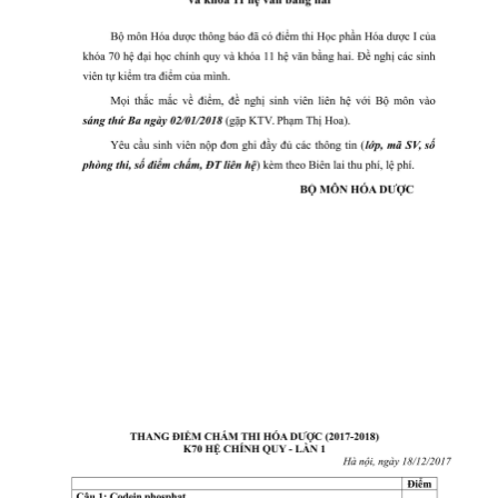
CỰU NGƯỜI HỌC