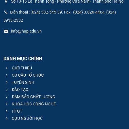
Số 13-15 Lê Thánh Tông - Phường Cửa Nam - Thành phố Hà Nội
Điện thoại : (024) 382-545-39. Fax : (024) 3.826-4464, (024)
3933-2332
info@hup.edu.vn
DANH MỤC CHÍNH
GIỚI THIỆU
CƠ CẤU TỔ CHỨC
TUYỂN SINH
ĐÀO TẠO
ĐẢM BẢO CHẤT LƯỢNG
KHOA HỌC CÔNG NGHỆ
HTQT
CỰU NGƯỜI HỌC