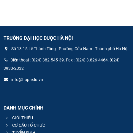
TRƯỜNG ĐẠI HỌC DƯỢC HÀ NỘI
Số 13-15 Lê Thánh Tông - Phường Cửa Nam - Thành phố Hà Nội
Điện thoại : (024) 382-545-39. Fax : (024) 3.826-4464, (024)
3933-2332
info@hup.edu.vn
DANH MỤC CHÍNH
GIỚI THIỆU
CƠ CẤU TỔ CHỨC
TUYỂN SINH