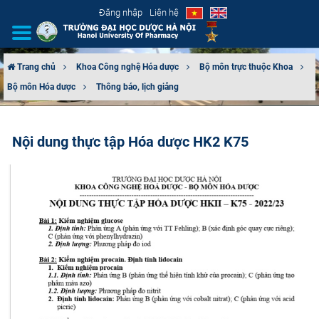
Đăng nhập
Liên hệ
Trang chủ
Khoa Công nghệ Hóa dược
Bộ môn trực thuộc Khoa
Bộ môn Hóa dược
Thông báo, lịch giảng
GIỚI THIỆU
CƠ CẤU TỔ CHỨC
Nội dung thực tập Hóa dược HK2 K75
TUYỂN SINH
ĐÀO TẠO
ĐẢM BẢO CHẤT LƯỢNG
KHOA HỌC CÔNG NGHỆ
HTQT