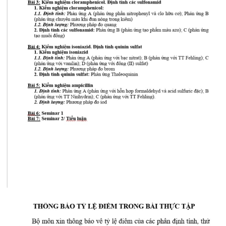
CỰU NGƯỜI HỌC