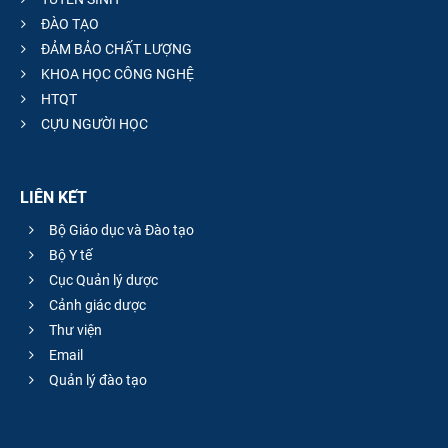
ĐÀO TẠO
ĐẢM BẢO CHẤT LƯỢNG
KHOA HỌC CÔNG NGHỆ
HTQT
CỰU NGƯỜI HỌC
LIÊN KẾT
Bộ Giáo dục và Đào tạo
Bộ Y tế
Cục Quản lý dược
Cảnh giác dược
Thư viện
Email
Quản lý đào tạo