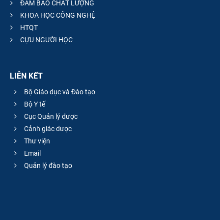
ĐẢM BẢO CHẤT LƯỢNG
KHOA HỌC CÔNG NGHỆ
HTQT
CỰU NGƯỜI HỌC
LIÊN KẾT
Bộ Giáo dục và Đào tạo
Bộ Y tế
Cục Quản lý dược
Cảnh giác dược
Thư viện
Email
Quản lý đào tạo