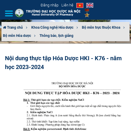
Đăng nhập
Liên hệ
Trang chủ
Khoa Công nghệ Hóa dược
Bộ môn trực thuộc Khoa
Bộ môn Hóa dược
Thông báo, lịch giảng
GIỚI THIỆU
CƠ CẤU TỔ CHỨC
Nội dung thực tập Hóa Dược HKI - K76 - năm
học 2023-2024
TUYỂN SINH
ĐÀO TẠO
ĐẢM BẢO CHẤT LƯỢNG
KHOA HỌC CÔNG NGHỆ
HTQT