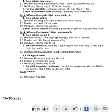
CỰU NGƯỜI HỌC
16-10-2023
+
A
|
|
-
219
0
A
A