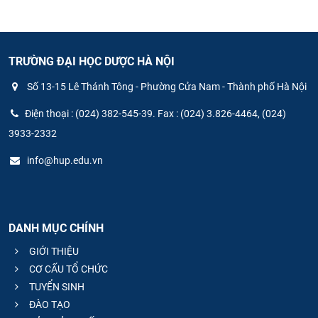
TRƯỜNG ĐẠI HỌC DƯỢC HÀ NỘI
Số 13-15 Lê Thánh Tông - Phường Cửa Nam - Thành phố Hà Nội
Điện thoại : (024) 382-545-39. Fax : (024) 3.826-4464, (024)
3933-2332
info@hup.edu.vn
DANH MỤC CHÍNH
GIỚI THIỆU
CƠ CẤU TỔ CHỨC
TUYỂN SINH
ĐÀO TẠO