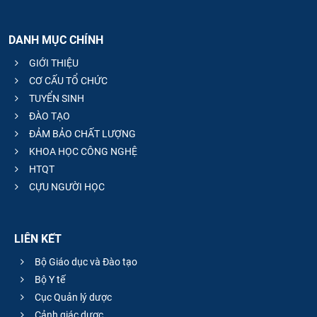
DANH MỤC CHÍNH
GIỚI THIỆU
CƠ CẤU TỔ CHỨC
TUYỂN SINH
ĐÀO TẠO
ĐẢM BẢO CHẤT LƯỢNG
KHOA HỌC CÔNG NGHỆ
HTQT
CỰU NGƯỜI HỌC
LIÊN KẾT
Bộ Giáo dục và Đào tạo
Bộ Y tế
Cục Quản lý dược
Cảnh giác dược