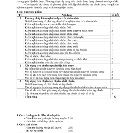
CỰU NGƯỜI HỌC