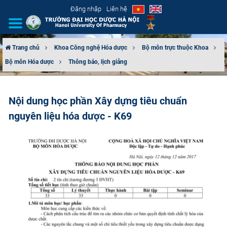
Đăng nhập
Liên hệ
Trang chủ
Khoa Công nghệ Hóa dược
Bộ môn trực thuộc Khoa
Bộ môn Hóa dược
Thông báo, lịch giảng
GIỚI THIỆU
CƠ CẤU TỔ CHỨC
Nội dung học phần Xây dựng tiêu chuẩn
nguyên liệu hóa dược - K69
TUYỂN SINH
ĐÀO TẠO
ĐẢM BẢO CHẤT LƯỢNG
KHOA HỌC CÔNG NGHỆ
HTQT