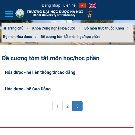
Đăng nhập
Liên hệ
Trang chủ
Khoa Công nghệ Hóa dược
Bộ môn trực thuộc Khoa
Bộ môn Hóa dược
Đề cương tóm tắt môn học/học phần
GIỚI THIỆU
CƠ CẤU TỔ CHỨC
Đề cương tóm tắt môn học/học phần
TUYỂN SINH
Hóa dược - hệ liên thông từ cao đẳng
ĐÀO TẠO
Hóa dược - hệ Cao Đẳng
ĐẢM BẢO CHẤT LƯỢNG
1
2
3
KHOA HỌC CÔNG NGHỆ
HTQT