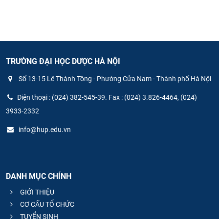
CỰU NGƯỜI HỌC
TRƯỜNG ĐẠI HỌC DƯỢC HÀ NỘI
Số 13-15 Lê Thánh Tông - Phường Cửa Nam - Thành phố Hà Nội
Điện thoại : (024) 382-545-39. Fax : (024) 3.826-4464, (024)
3933-2332
info@hup.edu.vn
DANH MỤC CHÍNH
GIỚI THIỆU
CƠ CẤU TỔ CHỨC
TUYỂN SINH