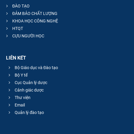
ĐÀO TẠO
ĐẢM BẢO CHẤT LƯỢNG
KHOA HỌC CÔNG NGHỆ
HTQT
CỰU NGƯỜI HỌC
LIÊN KẾT
Bộ Giáo dục và Đào tạo
Bộ Y tế
Cục Quản lý dược
Cảnh giác dược
Thư viện
Email
Quản lý đào tạo