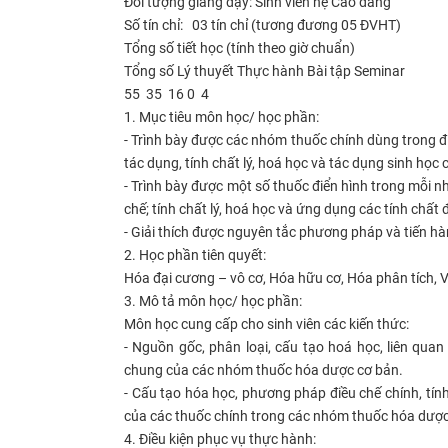
Đối tượng giảng dạy:
Sinh viên hệ Cao đẳng
Số tín chỉ:
03 tín chỉ (tương đương 05 ĐVHT)
Tổng số tiết học (tính theo giờ chuẩn)
Tổng số
Lý thuyết
Thực hành
Bài tập
Seminar
55
35
16
0
4
1. Mục tiêu môn học/ học phần:
- Trình bày được các nhóm thuốc chính dùng trong điề
tác dụng, tính chất lý, hoá học và tác dụng sinh họ
- Trình bày được một số thuốc điển hình trong mỗi 
chế; tính chất lý, hoá học và ứng dụng các tính chất 
- Giải thích được nguyên tắc phương pháp và tiến h
2. Học phần tiên quyết:
Hóa đại cương – vô cơ, Hóa hữu cơ, Hóa phân tích, Vậ
3. Mô tả môn học/ học phần:
Môn học cung cấp cho sinh viên các kiến thức:
- Nguồn gốc, phân loại, cấu tạo hoá học, liên quan
chung của các nhóm thuốc hóa dược cơ bản.
- Cấu tạo hóa học, phương pháp điều chế chính, tín
của các thuốc chính trong các nhóm thuốc hóa dượ
​4
. Điều kiện phục vụ thực hành: