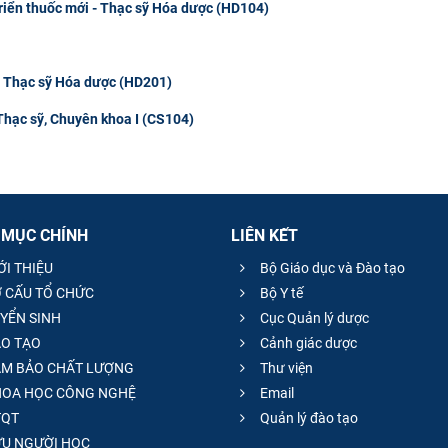
triển thuốc mới - Thạc sỹ Hóa dược (HD104)
- Thạc sỹ Hóa dược (HD201)
Thạc sỹ, Chuyên khoa I (CS104)
 MỤC CHÍNH
LIÊN KẾT
ỚI THIỆU
Bộ Giáo dục và Đào tạo
 CẤU TỔ CHỨC
Bộ Y tế
YỂN SINH
Cục Quản lý dược
O TẠO
Cảnh giác dược
M BẢO CHẤT LƯỢNG
Thư viện
OA HỌC CÔNG NGHỆ
Email
QT
Quản lý đào tạo
̣U NGƯỜI HỌC