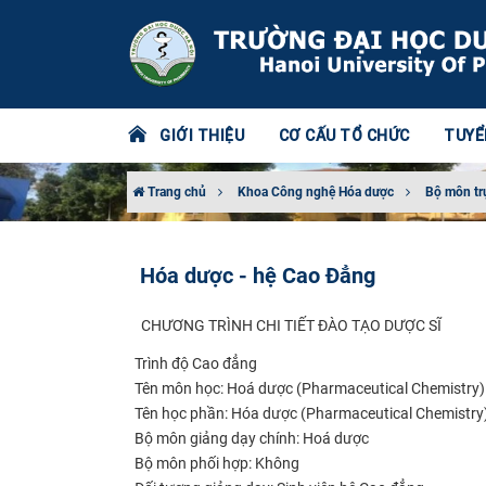
GIỚI THIỆU
CƠ CẤU TỔ CHỨC
TUYỂ
Trang chủ
Khoa Công nghệ Hóa dược
Bộ môn tr
Hóa dược - hệ Cao Đẳng
​​​
CHƯƠNG TRÌNH CHI TIẾT ĐÀO TẠO DƯỢC SĨ
Trình độ Cao đẳng
Tên môn học:
Hoá dược (Pharmaceutical Chemistry)
Tên học phần:
Hóa dược (Pharmaceutical Chemistry
Bộ môn giảng dạy chính:
Hoá dược
Bộ môn phối hợp:
Không