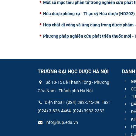
Một số mục tiêu phân tử trong nghiên cứu phát 
Hóa dược phóng xạ - Thạc sỹ Hóa dược (HD202)
Hợp chất dị vòng và ứng dụng trong dược phẩm 
Phương pháp nghiên cứu phát triển thuốc mới - 
TRƯỜNG ĐẠI HỌC DƯỢC HÀ NỘI
DANH
GI
Số 13-15 Lê Thánh Tông - Phường
CƠ
Cửa Nam - Thành phố Hà Nội
TU
Điện thoại : (024) 382-545-39. Fax :
ĐÀ
(024) 3.826-4464, (024) 3933-2332
ĐẢ
KH
info@hup.edu.vn
HT
CƯ