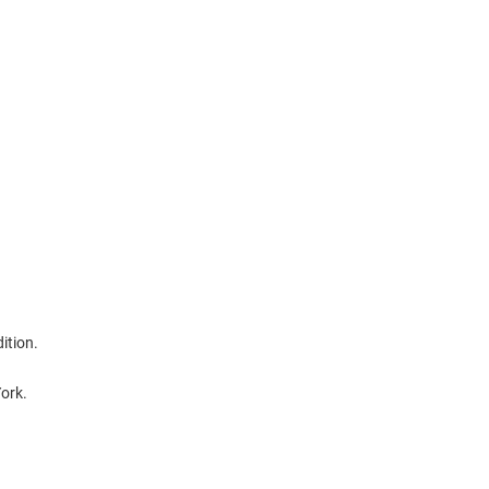
ition.
ork.