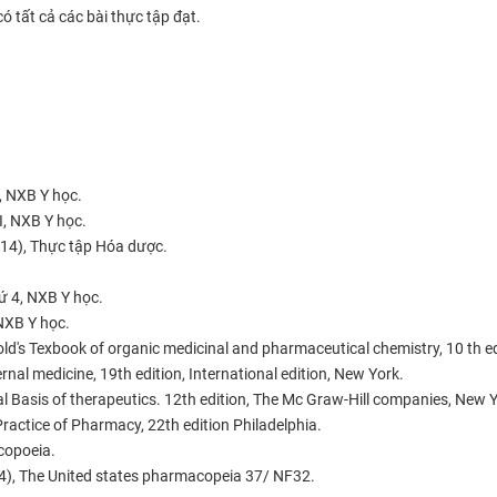
có tất cả các bài thực tập đạt.
, NXB Y học.
I, NXB Y học.
14), Thực tập Hóa dược.
hứ 4, NXB Y học.
 NXB Y học.
old's Texbook of organic medicinal and pharmaceutical chemistry, 10 th ed
ternal medicine, 19th edition, International edition, New York.
 Basis of therapeutics. 12th edition, The Mc Graw-Hill companies, New Y
ractice of Pharmacy, 22th edition Philadelphia.
acopoeia.
14), The United states pharmacopeia 37/ NF32.