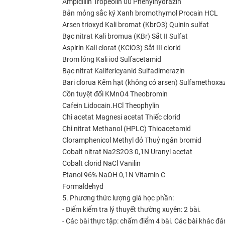
Ampicillin
Tropeolin 00
Phenylhydrazin
Bản mỏng sắc ký
Xanh bromothymol
Procain HCL
Arsen trioxyd
Kali bromat (KbrO3)
Quinin sulfat
Bạc nitrat
Kali bromua (KBr)
Sắt II Sulfat
Aspirin
Kali clorat (KClO3)
Sắt III clorid
Brom lỏng
Kali iod
Sulfacetamid
Bạc nitrat
Kalifericyanid
Sulfadimerazin
Bari clorua
Kẽm hạt (không có arsen)
Sulfamethoxaz
Cồn tuyệt đối
KMnO4
Theobromin
Cafein
Lidocain.HCl
Theophylin
Chì acetat
Magnesi acetat
Thiếc clorid
Chì nitrat
Methanol (HPLC)
Thioacetamid
Cloramphenicol
Methyl đỏ
Thuỷ ngân bromid
Cobalt nitrat
Na2S2O3 0,1N
Uranyl acetat
Cobalt clorid
NaCl
Vanilin
Etanol 96%
NaOH 0,1N
Vitamin C
Formaldehyd
5. Phương thức lượng giá học phần:
- Điểm kiểm tra lý thuyết thường xuyên: 2 bài.
- Các bài thực tập: chấm điểm 4 bài. Các bài khác đ