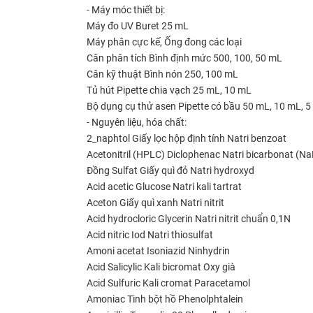
- Máy móc thiết bị:
Máy đo UV
Buret 25 mL
Máy phân cực kế,
Ống đong các loại
Cân phân tích
Bình định mức 500, 100, 50 mL
Cân kỹ thuật
Bình nón 250, 100 mL
Tủ hút
Pipette chia vạch 25 mL, 10 mL
Bộ dụng cụ thử asen
Pipette có bầu 50 mL, 10 mL, 
- Nguyên liệu, hóa chất:
2_naphtol
Giấy lọc hộp định tính
Natri benzoat
Acetonitril (HPLC)
Diclophenac
Natri bicarbonat (N
Đồng Sulfat
Giấy quì đỏ
Natri hydroxyd
Acid acetic
Glucose
Natri kali tartrat
Aceton
Giấy quì xanh
Natri nitrit
Acid hydrocloric
Glycerin
Natri nitrit chuẩn 0,1N
Acid nitric
Iod
Natri thiosulfat
Amoni acetat
Isoniazid
Ninhydrin
Acid Salicylic
Kali bicromat
Oxy già
Acid Sulfuric
Kali cromat
Paracetamol
Amoniac
Tinh bột hồ
Phenolphtalein