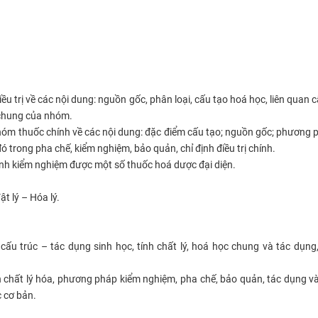
u trị về các nội dung: nguồn gốc, phân loại, cấu tạo hoá học, liên quan c
c chung của nhóm.
nhóm thuốc chính về các nội dung: đặc điểm cấu tạo; nguồn gốc; phương 
đó trong pha chế, kiểm nghiệm, bảo quản, chỉ định điều trị chính.
ành kiểm nghiệm được một số thuốc hoá dược đại diện.
t lý – Hóa lý.
 cấu trúc – tác dụng sinh học, tính chất lý, hoá học chung và tác dụng,
h chất lý hóa, phương pháp kiểm nghiệm, pha chế, bảo quản, tác dụng và
c cơ bản.