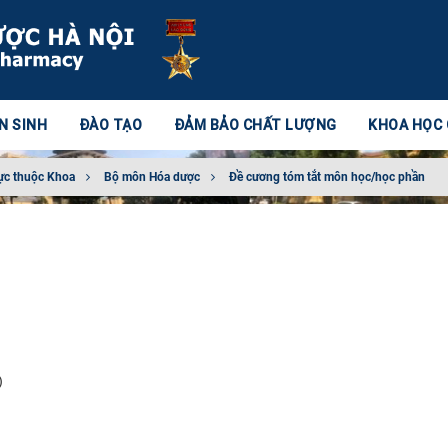
N SINH
ĐÀO TẠO
ĐẢM BẢO CHẤT LƯỢNG
KHOA HỌC
ực thuộc Khoa
Bộ môn Hóa dược
Đề cương tóm tắt môn học/học phần
)