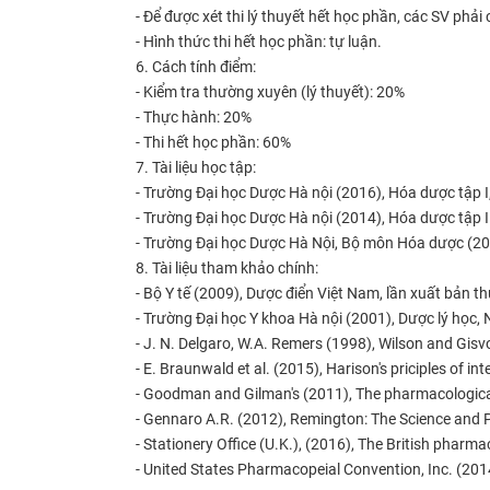
- Để được xét thi lý thuyết hết học phần, các SV phải 
- Hình thức thi hết học phần: tự luận.
6. Cách tính điểm:
- Kiểm tra thường xuyên (lý thuyết):
20%
- Thực hành:
20%
- Thi hết học phần:
60%
7. Tài liệu học tập:
- Trường Đại học Dược Hà nội (2016), Hóa dược tập I
- Trường Đại học Dược Hà nội (2014), Hóa dược tập I
- Trường Đại học Dược Hà Nội, Bộ môn Hóa dược (20
8. Tài liệu tham khảo chính:
- Bộ Y tế (2009), Dược điển Việt Nam, lần xuất bản t
- Trường Đại học Y khoa Hà nội (2001), Dược lý học,
- J. N. Delgaro, W.A. Remers (1998), Wilson and Gisv
- E. Braunwald et al. (2015), Harison's priciples of in
- Goodman and Gilman's (2011), The pharmacological
- Gennaro A.R. (2012), Remington: The Science and P
- Stationery Office (U.K.), (2016), The British pharm
- United States Pharmacopeial Convention, Inc. (20