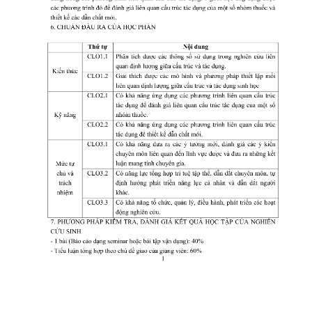
CỰU NGƯỜI HỌC