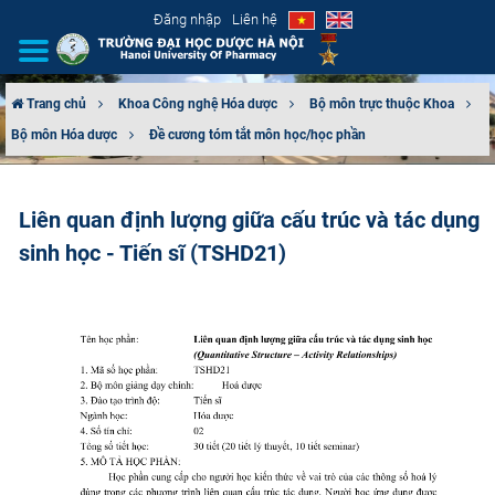
Đăng nhập
Liên hệ
Trang chủ
Khoa Công nghệ Hóa dược
Bộ môn trực thuộc Khoa
Bộ môn Hóa dược
Đề cương tóm tắt môn học/học phần
GIỚI THIỆU
CƠ CẤU TỔ CHỨC
Liên quan định lượng giữa cấu trúc và tác dụng
sinh học - Tiến sĩ (TSHD21)
TUYỂN SINH
ĐÀO TẠO
ĐẢM BẢO CHẤT LƯỢNG
KHOA HỌC CÔNG NGHỆ
HTQT