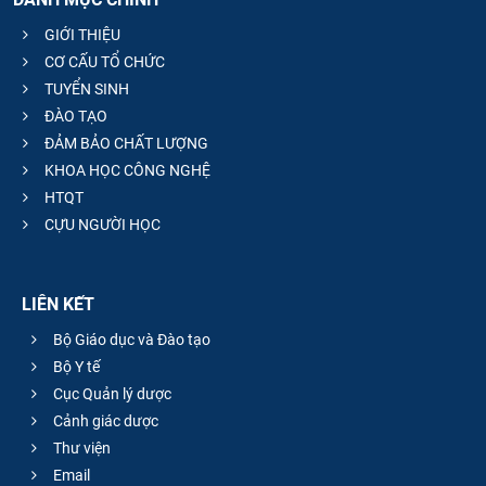
GIỚI THIỆU
CƠ CẤU TỔ CHỨC
TUYỂN SINH
ĐÀO TẠO
ĐẢM BẢO CHẤT LƯỢNG
KHOA HỌC CÔNG NGHỆ
HTQT
CỰU NGƯỜI HỌC
LIÊN KẾT
Bộ Giáo dục và Đào tạo
Bộ Y tế
Cục Quản lý dược
Cảnh giác dược
Thư viện
Email