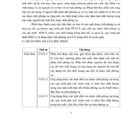
CỰU NGƯỜI HỌC