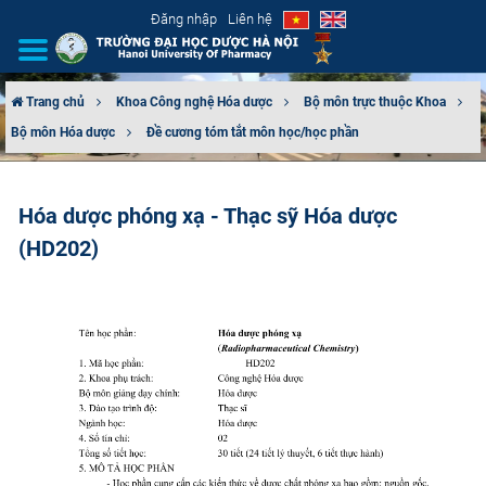
Đăng nhập
Liên hệ
Trang chủ
Khoa Công nghệ Hóa dược
Bộ môn trực thuộc Khoa
Bộ môn Hóa dược
Đề cương tóm tắt môn học/học phần
GIỚI THIỆU
CƠ CẤU TỔ CHỨC
Hóa dược phóng xạ - Thạc sỹ Hóa dược
(HD202)
TUYỂN SINH
ĐÀO TẠO
ĐẢM BẢO CHẤT LƯỢNG
KHOA HỌC CÔNG NGHỆ
HTQT