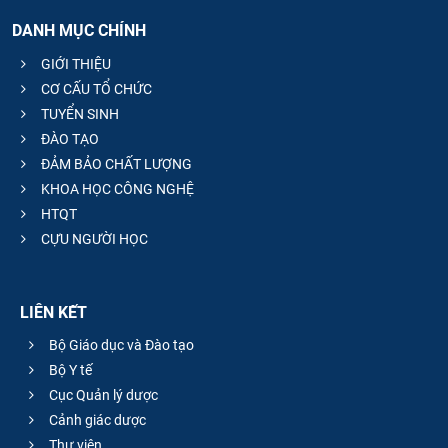
DANH MỤC CHÍNH
GIỚI THIỆU
CƠ CẤU TỔ CHỨC
TUYỂN SINH
ĐÀO TẠO
ĐẢM BẢO CHẤT LƯỢNG
KHOA HỌC CÔNG NGHỆ
HTQT
CỰU NGƯỜI HỌC
LIÊN KẾT
Bộ Giáo dục và Đào tạo
Bộ Y tế
Cục Quản lý dược
Cảnh giác dược
Thư viện