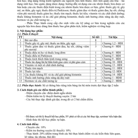
CỰU NGƯỜI HỌC