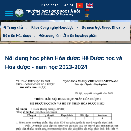
Đăng nhập
Liên hệ
Trang chủ
Khoa Công nghệ Hóa dược
Bộ môn trực thuộc Khoa
Bộ môn Hóa dược
Đề cương tóm tắt môn học/học phần
GIỚI THIỆU
CƠ CẤU TỔ CHỨC
Nội dung học phần Hóa dược Hệ Dược học và
Hóa dược - năm học 2023-2024
TUYỂN SINH
ĐÀO TẠO
ĐẢM BẢO CHẤT LƯỢNG
KHOA HỌC CÔNG NGHỆ
HTQT