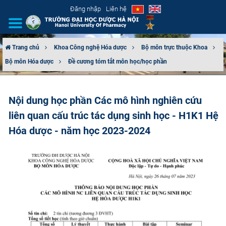
Đăng nhập
Liên hệ
Trang chủ
Khoa Công nghệ Hóa dược
Bộ môn trực thuộc Khoa
Bộ môn Hóa dược
Đề cương tóm tắt môn học/học phần
GIỚI THIỆU
CƠ CẤU TỔ CHỨC
Nội dung học phần Các mô hình nghiên cứu
liên quan cấu trúc tác dụng sinh học - H1K1 Hệ
TUYỂN SINH
Hóa dược - năm học 2023-2024
ĐÀO TẠO
ĐẢM BẢO CHẤT LƯỢNG
KHOA HỌC CÔNG NGHỆ
HTQT