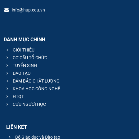
info@hup.edu.vn
DANH MỤC CHÍNH
GIỚI THIỆU
CƠ CẤU TỔ CHỨC
TUYỂN SINH
ĐÀO TẠO
ĐẢM BẢO CHẤT LƯỢNG
KHOA HỌC CÔNG NGHỆ
HTQT
CỰU NGƯỜI HỌC
LIÊN KẾT
Bộ Giáo dục và Đào tạo