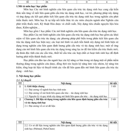
CỰU NGƯỜI HỌC