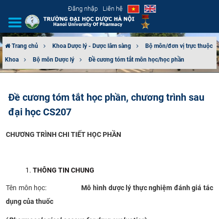
Đăng nhập
Liên hệ
Trang chủ
Khoa Dược lý - Dược lâm sàng
Bộ môn/đơn vị trực thuộc
Khoa
Bộ môn Dược lý
Đề cương tóm tắt môn học/học phần
GIỚI THIỆU
CƠ CẤU TỔ CHỨC
Đề cương tóm tắt học phần, chương trình sau
đại học CS207
TUYỂN SINH
CHƯƠNG TRÌNH CHI TIẾT HỌC
PHẦN
ĐÀO TẠO
ĐẢM BẢO CHẤT LƯỢNG
THÔNG TIN CHUNG
KHOA HỌC CÔNG NGHỆ
Tên môn học:
Mô hình d
ược lý thực nghiệm đánh giá tác
dụng của thuốc
HTQT