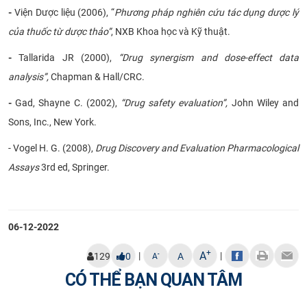
-
Viện Dược liệu (2006), “
Phương pháp nghiên cứu tác dụng dược lý
của thuốc từ dược thảo”
, NXB Khoa học và Kỹ thuật.
-
Tallarida JR (2000),
“Drug synergism and dose-effect data
analysis”,
Chapman & Hall/CRC.
-
Gad, Shayne C. (2002),
“Drug safety evaluation”,
John Wiley and
Sons, Inc., New York.
- Vogel H. G. (2008),
Drug Discovery and Evaluation Pharmacological
Assays
3rd ed, Springer.
06-12-2022
+
A
|
|
-
129
0
A
A
CÓ THỂ BẠN QUAN TÂM