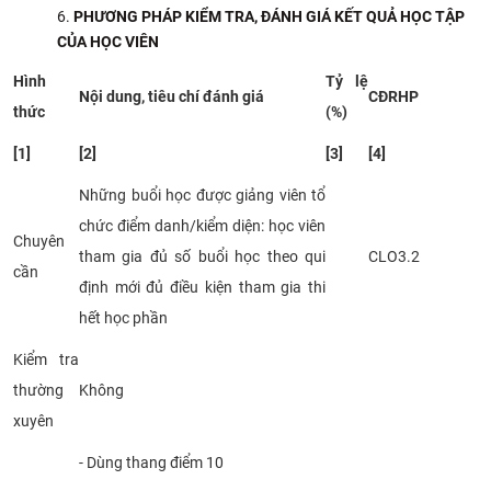
PHƯƠNG PHÁP KIỂM TRA, ĐÁNH GIÁ KẾT QUẢ HỌC TẬP
CỦA HỌC VIÊN
Hình
Tỷ lệ
Nội dung, tiêu chí đánh giá
CĐRHP
thức
(%)
[1]
[2]
[3]
[4]
Những buổi học được giảng viên tổ
chức điểm danh/kiểm diện: học viên
Chuyên
tham gia đủ số buổi học theo qui
CLO3.2
cần
định mới đủ điều kiện tham gia thi
hết học phần
Kiểm tra
thường
Không
xuyên
- Dùng thang điểm 10