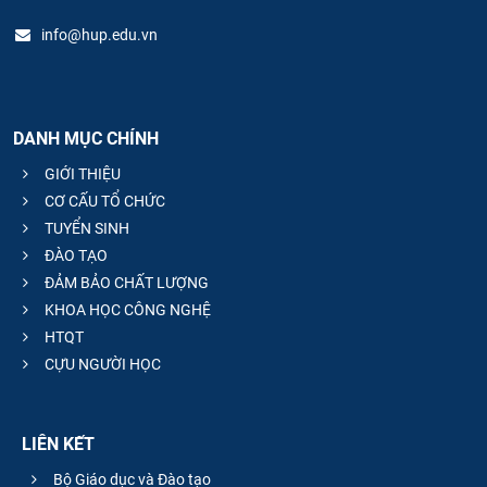
info@hup.edu.vn
DANH MỤC CHÍNH
GIỚI THIỆU
CƠ CẤU TỔ CHỨC
TUYỂN SINH
ĐÀO TẠO
ĐẢM BẢO CHẤT LƯỢNG
KHOA HỌC CÔNG NGHỆ
HTQT
CỰU NGƯỜI HỌC
LIÊN KẾT
Bộ Giáo dục và Đào tạo