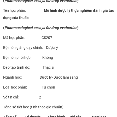
(
Pharmacological assays for drug evaluation
)
CỰU NGƯỜI HỌC
Tên học phần:
Mô hình d
ược lý thực nghiệm đánh giá tác
dụng của thuốc
(
Pharmacological assays for drug evaluation
)
Mã học phần: CS207
Bộ môn giảng dạy chính: Dược lý
Bộ môn phối hợp: Không
Đào tạo trình độ: Thạc sĩ
Ngành học: Dược lý- Dược lâm sàng
Loại học phần: Tự chọn
Số tín chỉ: 2
Tổng số tiết học (tính theo giờ chuẩn):
Tổng số
Lý thuyết
Thực hành
Bài tập
Seminar