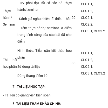
- HV phải đạt tất cả các bài thực
CLO1.1,
hành/seminar
Thực
CLO1.2,
hành/
20
CLO2.1,
- Đánh giá ngẫu nhiên tối thiểu 1 bài.
Seminar
CLO2.2,
- Điểm thực hành/ seminar là điểm
CLO3.1, CLO3.2
trung bình cộng của các bài đã cho
điểm.
Hình thức: Tiểu luận kết thúc học
CLO1.1,
phần
Thi hết
CLO1.2,
80
học phần
Sử dụng tài liệu
CLO2.1,
CLO3.1, CLO3.2
Dùng thang điểm 10
TÀI
LIỆU HỌC TẬP
:
-
Tài liệu do giảng viên biên soạn.
TÀI
LIỆU THAM KHẢO CHÍNH
: