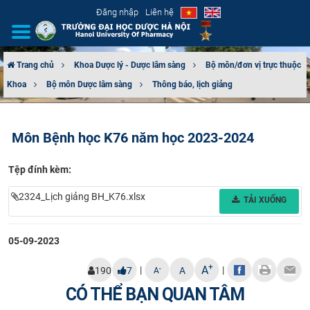
Đăng nhập
Liên hệ
Trang chủ
Khoa Dược lý - Dược lâm sàng
Bộ môn/đơn vị trực thuộc
Khoa
Bộ môn Dược lâm sàng
Thông báo, lịch giảng
GIỚI THIỆU
CƠ CẤU TỔ CHỨC
Môn Bệnh học K76 năm học 2023-2024
TUYỂN SINH
Tệp đính kèm:
ĐÀO TẠO
2324_Lịch giảng BH_K76.xlsx
TẢI XUỐNG
ĐẢM BẢO CHẤT LƯỢNG
05-09-2023
KHOA HỌC CÔNG NGHỆ
+
A
|
|
-
190
7
A
A
CÓ THỂ BẠN QUAN TÂM
HTQT