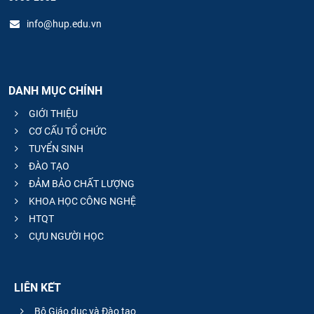
info@hup.edu.vn
DANH MỤC CHÍNH
GIỚI THIỆU
CƠ CẤU TỔ CHỨC
TUYỂN SINH
ĐÀO TẠO
ĐẢM BẢO CHẤT LƯỢNG
KHOA HỌC CÔNG NGHỆ
HTQT
CỰU NGƯỜI HỌC
LIÊN KẾT
Bộ Giáo dục và Đào tạo