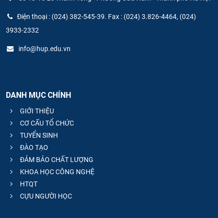
Điện thoại : (024) 382-545-39. Fax : (024) 3.826-4464, (024)
3933-2332
info@hup.edu.vn
DANH MỤC CHÍNH
GIỚI THIỆU
CƠ CẤU TỔ CHỨC
TUYỂN SINH
ĐÀO TẠO
ĐẢM BẢO CHẤT LƯỢNG
KHOA HỌC CÔNG NGHỆ
HTQT
CỰU NGƯỜI HỌC