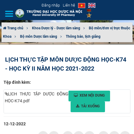
Đăng nhập
Liên hệ
Trang chủ
Khoa Dược lý - Dược lâm sàng
Bộ môn/đơn vị trực thuộc
Khoa
Bộ môn Dược lâm sàng
Thông báo, lịch giảng
GIỚI THIỆU
CƠ CẤU TỔ CHỨC
LỊCH THỰC TẬP MÔN DƯỢC ĐỘNG HỌC-K74
- HỌC KỲ II NĂM HỌC 2021-2022
TUYỂN SINH
Tệp đính kèm:
ĐÀO TẠO
LỊCH THỰC TẬP DƯỢC ĐỘNG
XEM NỘI DUNG
ĐẢM BẢO CHẤT LƯỢNG
HỌC-K74.pdf
TẢI XUỐNG
KHOA HỌC CÔNG NGHỆ
12-12-2022
HTQT