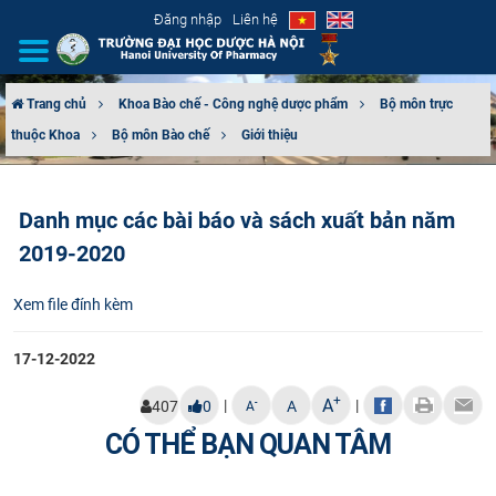
Đăng nhập
Liên hệ
Trang chủ
Khoa Bào chế - Công nghệ dược phẩm
Bộ môn trực
thuộc Khoa
Bộ môn Bào chế
Giới thiệu
GIỚI THIỆU
CƠ CẤU TỔ CHỨC
Danh mục các bài báo và sách xuất bản năm
2019-2020
TUYỂN SINH
Xem file đính kèm
ĐÀO TẠO
17-12-2022
ĐẢM BẢO CHẤT LƯỢNG
+
A
|
|
-
407
0
A
A
KHOA HỌC CÔNG NGHỆ
CÓ THỂ BẠN QUAN TÂM
HTQT