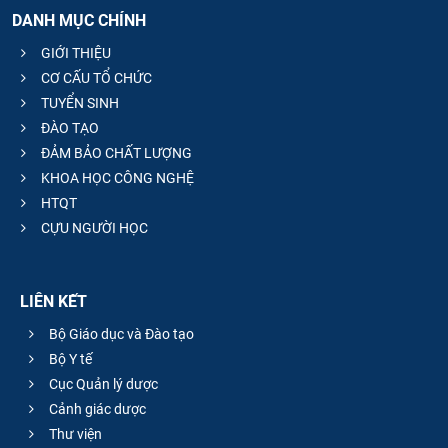
DANH MỤC CHÍNH
GIỚI THIỆU
CƠ CẤU TỔ CHỨC
TUYỂN SINH
ĐÀO TẠO
ĐẢM BẢO CHẤT LƯỢNG
KHOA HỌC CÔNG NGHỆ
HTQT
CỰU NGƯỜI HỌC
LIÊN KẾT
Bộ Giáo dục và Đào tạo
Bộ Y tế
Cục Quản lý dược
Cảnh giác dược
Thư viện