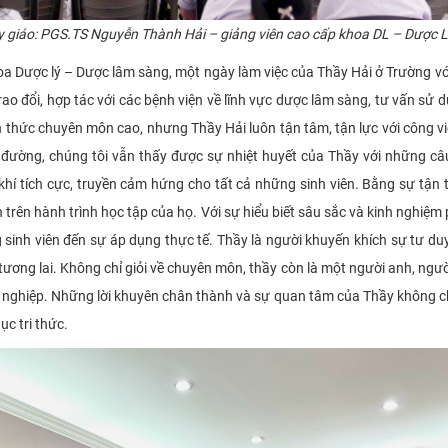
y giáo: PGS.TS Nguyễn Thành Hải – giảng viên cao cấp khoa DL – Dược 
c lý – Dược lâm sàng, một ngày làm việc của Thầy Hải ở Trường với rấ
trao đổi, hợp tác với các bệnh viện về lĩnh vực dược lâm sàng, tư vấn sử
ến thức chuyên môn cao, nhưng Thầy Hải luôn tận tâm, tận lực với công v
đường, chúng tôi vẫn thấy được sự nhiệt huyết của Thầy với những câu h
khí tích cực, truyền cảm hứng cho tất cả những sinh viên. Bằng sự tận 
 trên hành trình học tập của họ. Với sự hiểu biết sâu sắc và kinh nghiệm p
sinh viên đến sự áp dụng thực tế. Thầy là người khuyến khích sự tư duy
tương lai. Không chỉ giỏi về chuyên môn, thầy còn là một người anh, người
 nghiệp. Những lời khuyên chân thành và sự quan tâm của Thầy không ch
c tri thức.