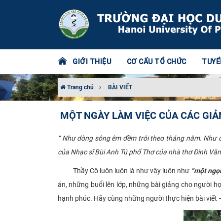
GIỚI THIỆU
CƠ CẤU TỔ CHỨC
TUYỂ
Trang chủ
BÀI VIẾT
MỘT NGÀY LÀM VIỆC CỦA CÁC GIẢN
“ Như dòng sông êm đềm trôi theo tháng năm. Như cá
của Nhạc sĩ Bùi Anh Tú phổ Thơ của nhà thơ Đinh Vă
Thầy Cô luôn luôn là như vậy luôn như
“một ngọn
án, những buổi lên lớp, những bài giảng cho người h
hạnh phúc. Hãy cùng những người thực hiện bài viết –