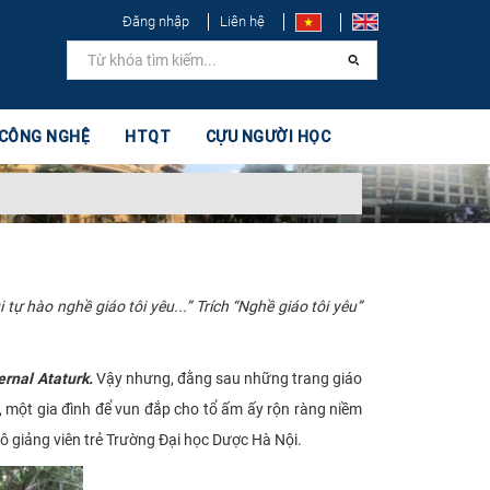
Đăng nhập
Liên hệ
 CÔNG NGHỆ
HTQT
CỰU NGƯỜI HỌC
hào nghề giáo tôi yêu...” Trích “Nghề giáo tôi yêu”
ernal Ataturk.
Vậy nhưng, đằng sau những trang giáo
, một gia đình để vun đắp cho tổ ấm ấy rộn ràng niềm
ô giảng viên trẻ Trường Đại học Dược Hà Nội.