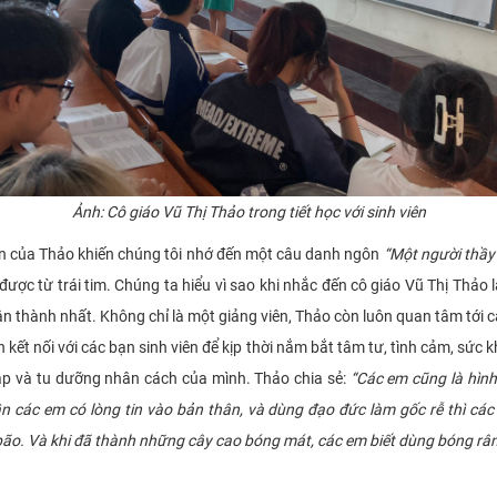
Ảnh:
Cô giáo Vũ Thị Thảo trong tiết học với sinh viên
n của Thảo khiến chúng tôi nhớ đến một câu danh ngôn
“Một người thầy 
n được từ trái tim. Chúng ta hiểu vì sao khi nhắc đến cô giáo Vũ Thị Thả
n thành nhất. Không chỉ là một giảng viên, Thảo còn luôn quan tâm tới cá
kết nối với các bạn sinh viên để kịp thời nắm bắt tâm tư, tình cảm, sức 
ập và tu dưỡng nhân cách của mình. Thảo chia sẻ:
“Các em cũng là hình
ần các em có lòng tin vào bản thân, và dùng đạo đức làm gốc rễ thì các
bão. Và khi đã thành những cây cao bóng mát, các em biết dùng bóng râ