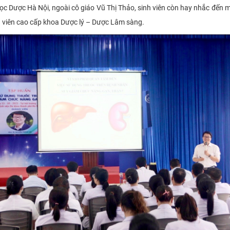
ược Hà Nội, ngoài cô giáo Vũ Thị Thảo, sinh viên còn hay nhắc đến m
g viên cao cấp khoa Dược lý – Dược Lâm sàng.