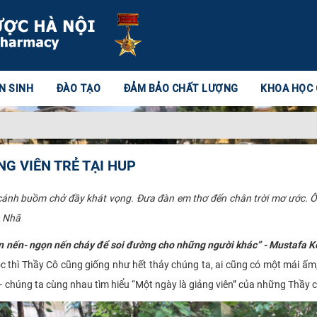
N SINH
ĐÀO TẠO
ĐẢM BẢO CHẤT LƯỢNG
KHOA HỌC
G VIÊN TRẺ TẠI HUP
nh buồm chở đầy khát vọng. Đưa đàn em thơ đến chân trời mơ ước. Ôi tự 
n Nhã
 nến- ngọn nến cháy để soi đường cho những người khác” - Mustafa K
ọc thì Thầy Cô cũng giống như hết thảy chúng ta, ai cũng có một mái ấm
 chúng ta cùng nhau tìm hiểu “Một ngày là giảng viên” của những Thầy c