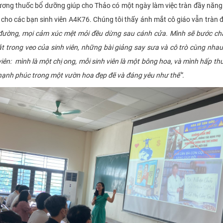
uốc bổ dưỡng giúp cho Thảo có một ngày làm việc tràn đầy năng lư
 cho các bạn sinh viên A4K76. Chúng tôi thấy ánh mắt cô giáo vẫn tràn đầ
 đường, mọi cảm xúc mệt mỏi đều dừng sau cánh cửa. Mình sẽ bước châ
t trong veo của sinh viên, những bài giảng say sưa và cô trò cùng nhau
viên: mình là một chị ong, mỗi sinh viên là một bông hoa, và mình hấp 
g hạnh phúc trong một vườn hoa đẹp đẽ và đáng yêu như thế”.