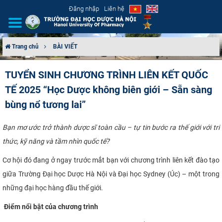
Đăng nhập
Liên hệ
Trang chủ
BÀI VIẾT
GIỚI THIỆU
TUYỂN SINH CHƯƠNG TRÌNH LIÊN KẾT QUỐC
TẾ 2025 “Học Dược không biên giới – Sẵn sàng
CƠ CẤU TỔ CHỨC
bùng nổ tương lai”
TUYỂN SINH
Bạn mơ ước trở thành dược sĩ toàn cầu – tự tin bước ra thế giới với tri
ĐÀO TẠO
thức, kỹ năng và tầm nhìn quốc tế?
Cơ hội đó đang ở ngay trước mắt bạn với chương trình liên kết đào tạo
ĐẢM BẢO CHẤT LƯỢNG
giữa Trường Đại học Dược Hà Nội và Đại học Sydney (Úc) – một trong
KHOA HỌC CÔNG NGHỆ
những đại học hàng đầu thế giới.
Điểm nổi bật của chương trình
HTQT