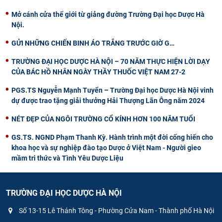
Mở cánh cửa thế giới từ giảng đường Trường Đại học Dược Hà
Nội.
GỬI NHỮNG CHIẾN BINH ÁO TRẮNG TRƯỚC GIỜ G…
TRƯỜNG ĐẠI HỌC DƯỢC HÀ NỘI – 70 NĂM THỰC HIỆN LỜI DẠY
CỦA BÁC HỒ NHÂN NGÀY THẦY THUỐC VIỆT NAM 27-2
PGS.TS Nguyễn Mạnh Tuyển – Trường Đại học Dược Hà Nội vinh
dự được trao tặng giải thưởng Hải Thượng Lãn Ông năm 2024
NÉT ĐẸP CỦA NGÔI TRƯỜNG CỔ KÍNH HƠN 100 NĂM TUỔI
GS.TS. NGND Phạm Thanh Kỳ. Hành trình một đời cống hiến cho
khoa học và sự nghiệp đào tạo Dược ở Việt Nam - Người gieo
mầm tri thức và Tình Yêu Dược Liệu
TRƯỜNG ĐẠI HỌC DƯỢC HÀ NỘI
Số 13-15 Lê Thánh Tông - Phường Cửa Nam - Thành phố Hà Nội