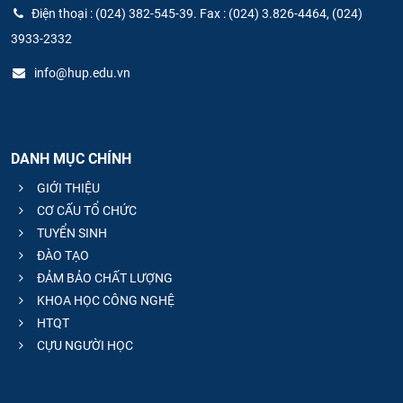
Điện thoại : (024) 382-545-39. Fax : (024) 3.826-4464, (024)
3933-2332
info@hup.edu.vn
DANH MỤC CHÍNH
GIỚI THIỆU
CƠ CẤU TỔ CHỨC
TUYỂN SINH
ĐÀO TẠO
ĐẢM BẢO CHẤT LƯỢNG
KHOA HỌC CÔNG NGHỆ
HTQT
CỰU NGƯỜI HỌC