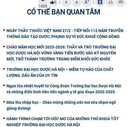
+
A
|
|
-
0
A
A
1008
CÓ THỂ BẠN QUAN TÂM
NGÀY THẦY THUỐC VIỆT NAM 27/2 - TIẾP NỐI 112 NĂM TRUYỀN
THỐNG ĐÀO TẠO DƯỢC, PHỤNG SỰ VÌ SỨC KHOẺ CỘNG ĐỒNG
CHÀO NĂM HỌC MỚI 2025-2026: THẦY VÀ TRÒ TRƯỜNG ĐẠI
HỌC DƯỢC HÀ NỘI VỮNG VÀNG TIẾN BƯỚC VÀO KỶ NGUYÊN
MỚI, TRỞ THÀNH TRƯỜNG TRỌNG ĐIỂM KHỐI SỨC KHỎE
TRƯỜNG ĐẠI HỌC DƯỢC HÀ NỘI – NIỀM TỰ HÀO CỦA CHẤT
LƯỢNG, DẤU ẤN CỦA UY TÍN
Ngọn lửa nhiệt huyết từ Công đoàn Trường Đại học Dược Hà Nội
và những điển hình tiên tiến ngành y tế giai đoạn 2020-2025.
Mùa thu nhập học - Chào mừng những ước mơ vừa chạm ngõ
giảng đường!
HÀNH TRÌNH CHẠM TỚI ƯỚC MƠ CỦA NHỮNG THỦ KHOA TỐT
NGHIỆP TRƯỜNG ĐẠI HỌC DƯỢC HÀ NỘI