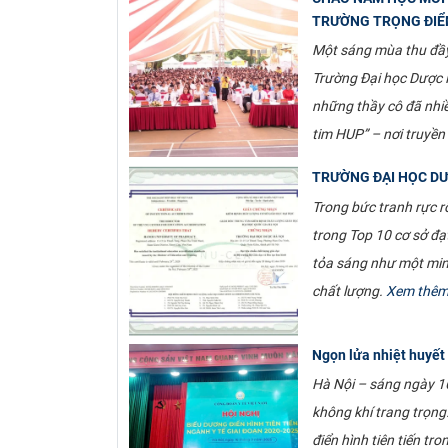
TRƯỜNG TRỌNG ĐIỂ
Một sáng mùa thu đầy
Trường Đại học Dược H
những thầy cô đã nhi
tim HUP” – nơi truyền
TRƯỜNG ĐẠI HỌC DƯ
Trong bức tranh rực r
trong Top 10 cơ sở đạ
tỏa sáng như một min
chất lượng.
Xem thê
Ngọn lửa nhiệt huyết
Hà Nội – sáng ngày 16
không khí trang trọng
điển hình tiên tiến tr