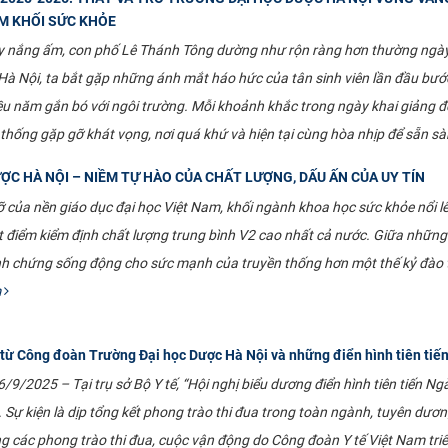
M KHỐI SỨC KHỎE
 nắng ấm, con phố Lê Thánh Tông dường như rộn ràng hơn thường ngày. 
à Nội, ta bắt gặp những ánh mắt háo hức của tân sinh viên lần đầu bướ
ều năm gắn bó với ngôi trường. Mỗi khoảnh khắc trong ngày khai giảng 
 thống gặp gỡ khát vọng, nơi quá khứ và hiện tại cùng hòa nhịp để sẵn s
ỢC HÀ NỘI – NIỀM TỰ HÀO CỦA CHẤT LƯỢNG, DẤU ẤN CỦA UY TÍN
ỡ của nền giáo dục đại học Việt Nam, khối ngành khoa học sức khỏe nổi lên
t điểm kiểm định chất lượng trung bình V2 cao nhất cả nước. Giữa những
h chứng sống động cho sức mạnh của truyền thống hơn một thế kỷ đào t
m
 từ Công đoàn Trường Đại học Dược Hà Nội và những điển hình tiên tiến
/9/2025 – Tại trụ sở Bộ Y tế, “Hội nghị biểu dương điển hình tiên tiến Ng
. Sự kiện là dịp tổng kết phong trào thi đua trong toàn ngành, tuyên dươn
ong các phong trào thi đua, cuộc vận động do Công đoàn Y tế Việt Nam triể