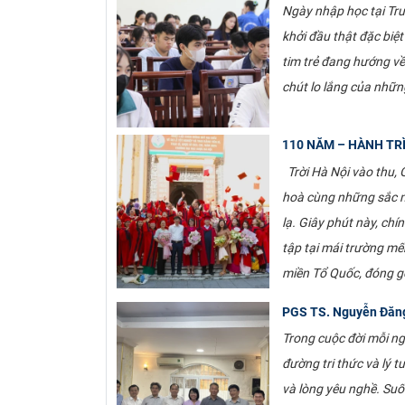
Ngày nhập học tại Tr
khởi đầu thật đặc biệt
tim trẻ đang hướng về
chút lo lắng của nhữn
110 NĂM – HÀNH TR
Trời Hà Nội vào thu,
hoà cùng những sắc mà
lạ. Giây phút này, ch
tập tại mái trường mế
miền Tổ Quốc, đóng gó
PGS TS. Nguyễn Đăng
Trong cuộc đời mỗi ngư
đường tri thức và lý 
và lòng yêu nghề. Suố