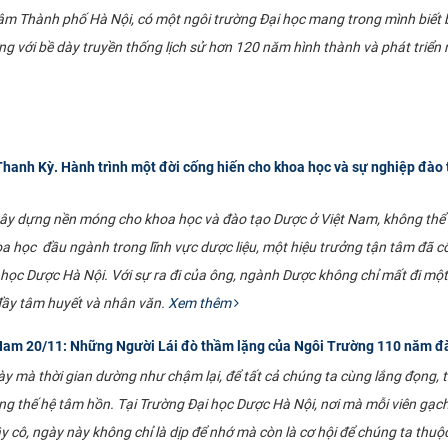
m Thành phố Hà Nội, có một ngôi trường Đại học mang trong mình biết ba
ờng với bề dày truyền thống lịch sử hơn 120 năm hình thành và phát triể
nh Kỳ. Hành trình một đời cống hiến cho khoa học và sự nghiệp đào t
 xây dựng nền móng cho khoa học và đào tạo Dược ở Việt Nam, không thể
a học đầu ngành trong lĩnh vực dược liệu, một hiệu trưởng tận tâm đã cố
học Dược Hà Nội. Với sự ra đi của ông, ngành Dược không chỉ mất đi mộ
đầy tâm huyết và nhân văn.
Xem thêm
 Nam 20/11: Những Người Lái đò thầm lặng của Ngôi Trường 110 năm đ
 mà thời gian dường như chậm lại, để tất cả chúng ta cùng lắng đọng, tr
ng thế hệ tâm hồn. Tại Trường Đại học Dược Hà Nội, nơi mà mỗi viên gạ
y cô, ngày này không chỉ là dịp để nhớ mà còn là cơ hội để chúng ta thuộ