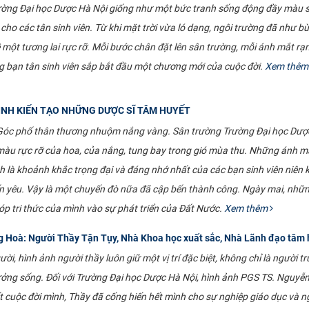
ường Đại học Dược Hà Nội giống như một bức tranh sống động đầy màu s
 cho các tân sinh viên. Từ khi mặt trời vừa ló dạng, ngôi trường đã như b
 một tương lai rực rỡ. Mỗi bước chân đặt lên sân trường, mỗi ánh mắt r
g bạn tân sinh viên sắp bắt đầu một chương mới của cuộc đời.
Xem thê
ÌNH KIẾN TẠO NHỮNG DƯỢC SĨ TÂM HUYẾT
 Góc phố thân thương nhuộm nắng vàng. Sân trường Trường Đại học Dượ
u rực rỡ của hoa, của nắng, tung bay trong gió mùa thu. Những ánh mắt
ính là khoảnh khắc trọng đại và đáng nhớ nhất của các bạn sinh viên n
n yêu. Vậy là một chuyến đò nữa đã cập bến thành công. Ngày mai, những 
p tri thức của mình vào sự phát triển của Đất Nước.
Xem thêm
 Hoà: Người Thầy Tận Tụy, Nhà Khoa học xuất sắc, Nhà Lãnh đạo tâm 
ời, hình ảnh người thầy luôn giữ một vị trí đặc biệt, không chỉ là người 
tưởng sống. Đối với Trường Đại học Dược Hà Nội, hình ảnh PGS TS. Nguyễ
t cuộc đời mình, Thầy đã cống hiến hết mình cho sự nghiệp giáo dục và n