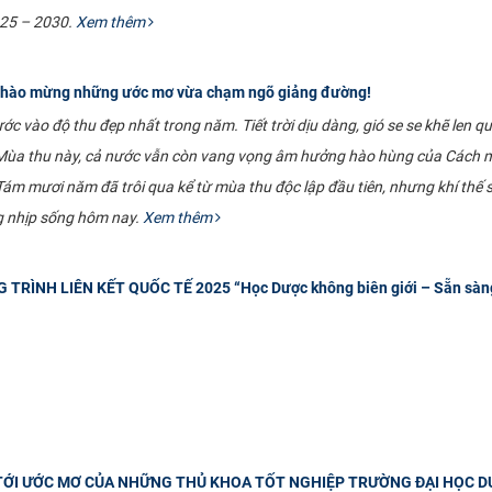
025 – 2030.
Xem thêm
Chào mừng những ước mơ vừa chạm ngõ giảng đường!
ớc vào độ thu đẹp nhất trong năm. Tiết trời dịu dàng, gió se se khẽ len q
. Mùa thu này, cả nước vẫn còn vang vọng âm hưởng hào hùng của Các
m mươi năm đã trôi qua kể từ mùa thu độc lập đầu tiên, nhưng khí thế s
ng nhịp sống hôm nay.
Xem thêm
RÌNH LIÊN KẾT QUỐC TẾ 2025 “Học Dược không biên giới – Sẵn sàng 
ỚI ƯỚC MƠ CỦA NHỮNG THỦ KHOA TỐT NGHIỆP TRƯỜNG ĐẠI HỌC D