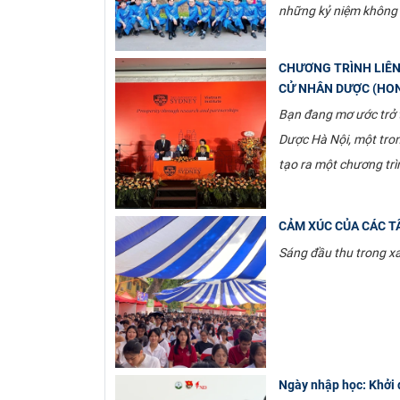
những kỷ niệm không 
CHƯƠNG TRÌNH LIÊN
CỬ NHÂN DƯỢC (HON
Bạn đang mơ ước trở t
Dược Hà Nội, một tron
tạo ra một chương trì
CẢM XÚC CỦA CÁC T
Sáng đầu thu trong xa
Ngày nhập học: Khởi 