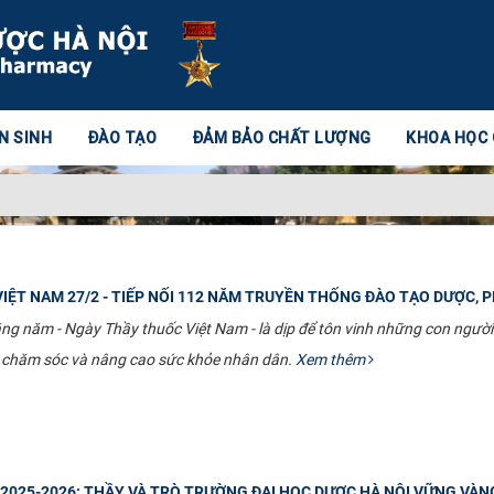
N SINH
ĐÀO TẠO
ĐẢM BẢO CHẤT LƯỢNG
KHOA HỌC
IỆT NAM 27/2 - TIẾP NỐI 112 NĂM TRUYỀN THỐNG ĐÀO TẠO DƯỢC, 
năm - Ngày Thầy thuốc Việt Nam - là dịp để tôn vinh những con người đ
, chăm sóc và nâng cao sức khỏe nhân dân.
Xem thêm
2025-2026: THẦY VÀ TRÒ TRƯỜNG ĐẠI HỌC DƯỢC HÀ NỘI VỮNG VÀN