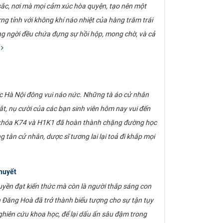
ắc, nơi mà mọi cảm xúc hòa quyện, tạo nên một
ừng tỉnh với không khí náo nhiệt của hàng trăm trái
ạng ngời đều chứa đựng sự hồi hộp, mong chờ, và cả
m
c Hà Nội đông vui náo nức. Những tà áo cử nhân
, nụ cười của các bạn sinh viên hôm nay vui đến
iên khóa K74 và H1K1 đã hoàn thành chặng đường học
tân cử nhân, dược sĩ tương lai lại toả đi khắp mọi
huyết
truyền đạt kiến thức mà còn là người thắp sáng con
n Đăng Hoà đã trở thành biểu tượng cho sự tận tụy
ghiên cứu khoa học, để lại dấu ấn sâu đậm trong