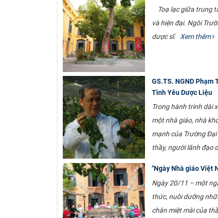
Toạ lạc giữa trung tâ
và hiện đại. Ngôi Trư
dược sĩ.
Xem thêm
GS.TS. NGND Phạm Tha
Tình Yêu Dược Liệu
Trong hành trình dài
một nhà giáo, nhà kho
mạnh của Trường Đại 
thầy, người lãnh đạo 
"Ngày Nhà giáo Việt
Ngày 20/11 – một ngày
thức, nuôi dưỡng nhữ
chân miệt mài của thầ