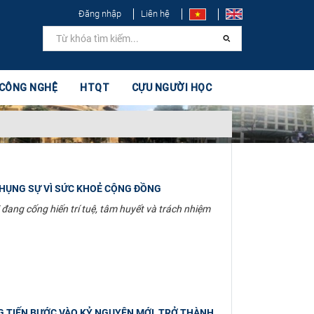
Đăng nhập
Liên hệ
 CÔNG NGHỆ
HTQT
CỰU NGƯỜI HỌC
PHỤNG SỰ VÌ SỨC KHOẺ CỘNG ĐỒNG
ang cống hiến trí tuệ, tâm huyết và trách nhiệm
G TIẾN BƯỚC VÀO KỶ NGUYÊN MỚI, TRỞ THÀNH