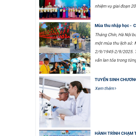
nhiệm vụ giai đoạn 2
Mùa thu nhập học - 
Tháng Chín, Hà Nội bư
một mùa thu lịch sử
2/9/1945-2/9/2025. Tá
vẫn lan tỏa trong từ
TUYỂN SINH CHƯƠNG T
Xem thêm
HÀNH TRÌNH CHẠM T