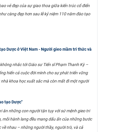
o vẻ đẹp của sự giao thoa giữa kiến trúc cổ điển
n như càng đẹp hơn sau lễ kỷ niệm 110 năm đào tạo
ạo Dược ở Việt Nam - Người gieo mầm tri thức và
 không nhắc tới Giáo sư Tiến sĩ Phạm Thanh Kỳ –
ng hiến cả cuộc đời mình cho sự phát triển vững
t nhà khoa học xuất sắc mà còn mất đi một người
ào tạo Dược"
i ân những con người tận tụy với sứ mệnh gieo tri
ch, mỗi hành lang đều mang dấu ấn của những bước
c về nhau – những người thầy, người trò, và cả