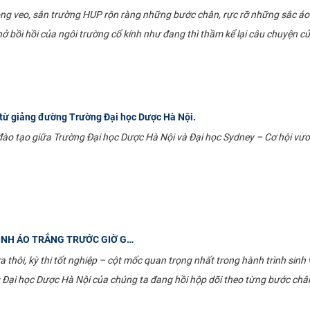
g veo, sân trường HUP rộn ràng những bước chân, rực rỡ những sắc áo cử
hở bồi hồi của ngôi trường cổ kính như đang thì thầm kể lại câu chuyện c
 từ giảng đường Trường Đại học Dược Hà Nội.
t đào tạo giữa Trường Đại học Dược Hà Nội và Đại học Sydney – Cơ hội 
INH ÁO TRẮNG TRƯỚC GIỜ G…
thôi, kỳ thi tốt nghiệp – cột mốc quan trọng nhất trong hành trình sinh
 Đại học Dược Hà Nội của chúng ta đang hồi hộp dõi theo từng bước châ