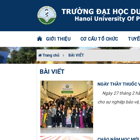
GIỚI THIỆU
CƠ CẤU TỔ CHỨC
TUYỂ
Trang chủ
BÀI VIẾT
BÀI VIẾT
NGÀY THẦY THUỐC V
Ngày 27 tháng 2 hằng 
cho sự nghiệp bảo vệ
CHÀO NĂM HỌC MỚI 