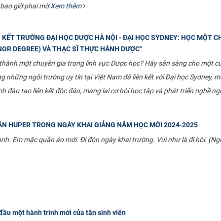
bao giờ phai mờ
Xem thêm
 KẾT TRƯỜNG ĐẠI HỌC DƯỢC HÀ NỘI - ĐẠI HỌC SYDNEY: HỌC MỘT CH
OR DEGREE) VÀ THẠC SĨ THỰC HÀNH DƯỢC"
hành một chuyên gia trong lĩnh vực Dược học? Hãy sẵn sàng cho một cuộ
g những ngôi trường uy tín tại Việt Nam đã liên kết với Đại học Sydney, 
nh đào tạo liên kết độc đáo, mang lại cơ hội học tập và phát triển nghề n
ÂN HUPER TRONG NGÀY KHAI GIẢNG NĂM HỌC MỚI 2024-2025
nh. Em mặc quần áo mới. Đi đón ngày khai trường. Vui như là đi hội. (Ng
đầu một hành trình mới của tân sinh viên