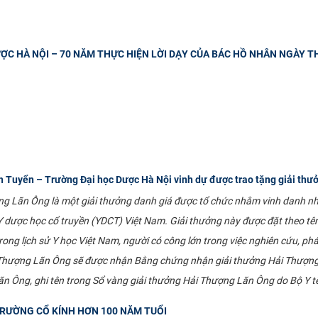
ỢC HÀ NỘI – 70 NĂM THỰC HIỆN LỜI DẠY CỦA BÁC HỒ NHÂN NGÀY T
Tuyển – Trường Đại học Dược Hà Nội vinh dự được trao tặng giải th
ng Lãn Ông là một giải thưởng danh giá được tổ chức nhằm vinh danh nh
 Y dược học cổ truyền (YDCT) Việt Nam. Giải thưởng này được đặt theo t
rong lịch sử Y học Việt Nam, người có công lớn trong việc nghiên cứu, ph
 Thượng Lãn Ông sẽ được nhận Bằng chứng nhận giải thưởng Hải Thượng L
 Ông, ghi tên trong Sổ vàng giải thưởng Hải Thượng Lãn Ông do Bộ Y tế
TRƯỜNG CỔ KÍNH HƠN 100 NĂM TUỔI