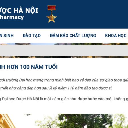
N SINH
ĐÀO TẠO
ĐẢM BẢO CHẤT LƯỢNG
KHOA HỌC
NH HƠN 100 NĂM TUỔI
 trường Đại học mang trong mình biết bao vẻ đẹp của sự giao thoa giữa 
 triển như càng đẹp hơn sau lễ kỷ niệm 110 năm đào tạo dược sĩ.
i học Dược Hà Nội là một cảm giác như được bước vào một không gi