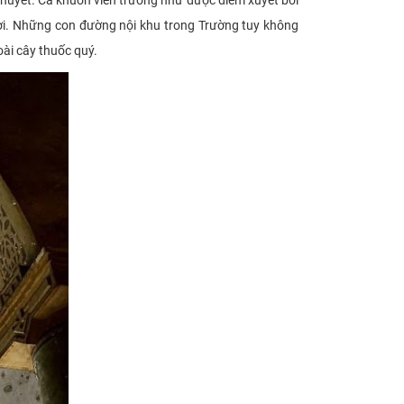
m huyết. Cả khuôn viên trường như được điểm xuyết bởi
đời. Những con đường nội khu trong Trường tuy không
ài cây thuốc quý.