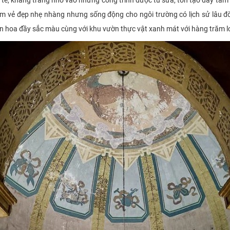
h tế, khang trang nhờ vào những công trình được tu sửa, tôn tạo đầy tâ
êm vẻ đẹp nhẹ nhàng nhưng sống động cho ngôi trường có lịch sử lâu 
n hoa đầy sắc màu cùng với khu vườn thực vật xanh mát với hàng trăm lo