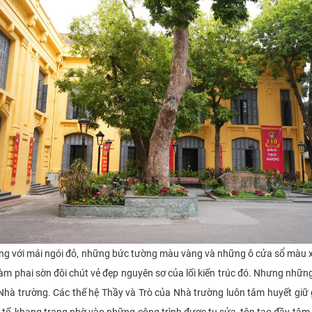
với mái ngói đỏ, những bức tường màu vàng và những ô cửa sổ màu xa
 làm phai sờn đôi chút vẻ đẹp nguyên sơ của lối kiến trúc đó. Nhưng nhữ
a Nhà trường. Các thế hệ Thầy và Trò của Nhà trường luôn tâm huyết giữ 