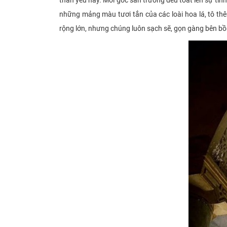
thân yêu này. Mỗi góc sân trường đều toát lên sự tin
những mảng màu tươi tắn của các loài hoa lá, tô th
rộng lớn, nhưng chúng luôn sạch sẽ, gọn gàng bên bồ