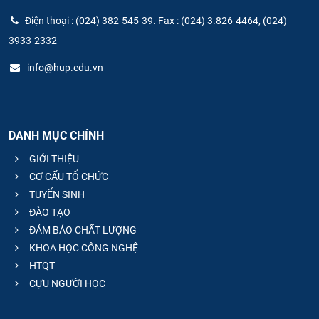
Điện thoại : (024) 382-545-39. Fax : (024) 3.826-4464, (024)
3933-2332
info@hup.edu.vn
DANH MỤC CHÍNH
GIỚI THIỆU
CƠ CẤU TỔ CHỨC
TUYỂN SINH
ĐÀO TẠO
ĐẢM BẢO CHẤT LƯỢNG
KHOA HỌC CÔNG NGHỆ
HTQT
CỰU NGƯỜI HỌC