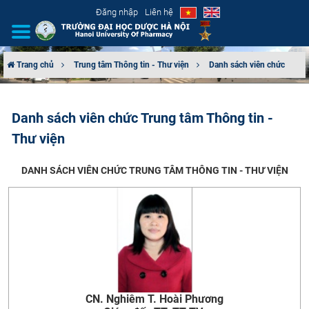
Đăng nhập
Liên hệ
Trang chủ
Trung tâm Thông tin - Thư viện
Danh sách viên chức
GIỚI THIỆU
Danh sách viên chức Trung tâm Thông tin -
CƠ CẤU TỔ CHỨC
Thư viện
TUYỂN SINH
DANH SÁCH VIÊN CHỨC TRUNG TÂM THÔNG TIN - THƯ VIỆN
ĐÀO TẠO
ĐẢM BẢO CHẤT LƯỢNG
KHOA HỌC CÔNG NGHỆ
HTQT
CN. Nghiêm T. Hoài Phương