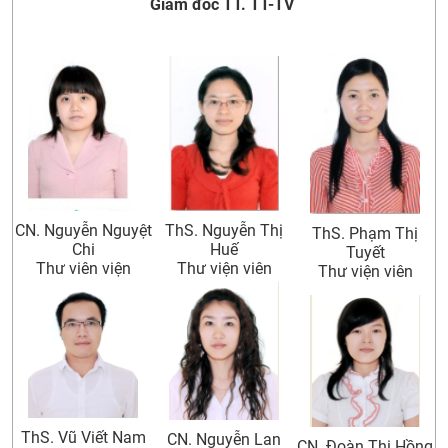
Giám đốc TT. TT-TV
CỰU NGƯỜI HỌC
ThS. Nguyễn Thị
CN. Nguyễn Nguyệt
ThS. Phạm Thị
Huế
Chi
Tuyết
Thư viện viên
Thư viên viện
Thư viện viên
ThS. Vũ Viết Nam
CN. Nguyễn Lan
CN. Đoàn Thị Hồng