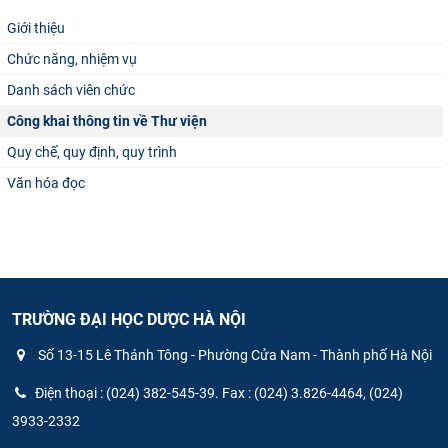
CỰU NGƯỜI HỌC
Giới thiệu
Chức năng, nhiệm vụ
Danh sách viên chức
Công khai thông tin về Thư viện
Quy chế, quy định, quy trình
Văn hóa đọc
TRƯỜNG ĐẠI HỌC DƯỢC HÀ NỘI
Số 13-15 Lê Thánh Tông - Phường Cửa Nam - Thành phố Hà Nội
Điện thoại : (024) 382-545-39. Fax : (024) 3.826-4464, (024)
3933-2332