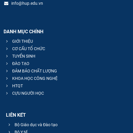
info@hup.edu.vn
DANH MỤC CHÍNH
GIỚI THIỆU
CƠ CẤU TỔ CHỨC
TUYỂN SINH
ĐÀO TẠO
ĐẢM BẢO CHẤT LƯỢNG
KHOA HỌC CÔNG NGHỆ
HTQT
CỰU NGƯỜI HỌC
LIÊN KẾT
Bộ Giáo dục và Đào tạo
Bộ Y tế