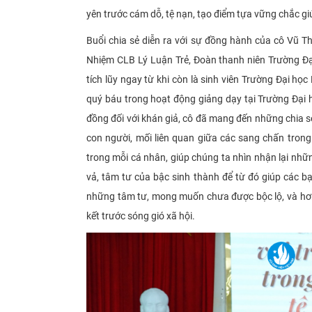
yên trước cám dỗ, tệ nạn, tạo điểm tựa vững chắc g
Buổi chia sẻ diễn ra với sự đồng hành của cô Vũ Th
Nhiệm CLB Lý Luận Trẻ, Đoàn thanh niên Trường Đạ
tích lũy ngay từ khi còn là sinh viên Trường Đại h
quý báu trong hoạt động giảng dạy tại Trường Đại 
đồng đối với khán giả, cô đã mang đến những chia sẻ 
con người, mối liên quan giữa các sang chấn trong 
trong mỗi cá nhân, giúp chúng ta nhìn nhận lại nhữ
vả, tâm tư của bậc sinh thành để từ đó giúp các b
những tâm tư, mong muốn chưa được bộc lộ, và hơn 
kết trước sóng gió xã hội.