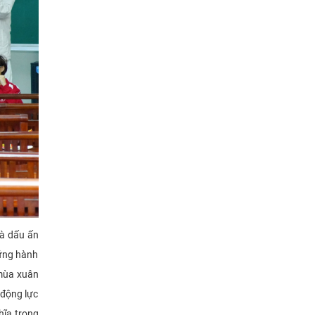
là dấu ấn
hững hành
 mùa xuân
 động lực
hĩa trong