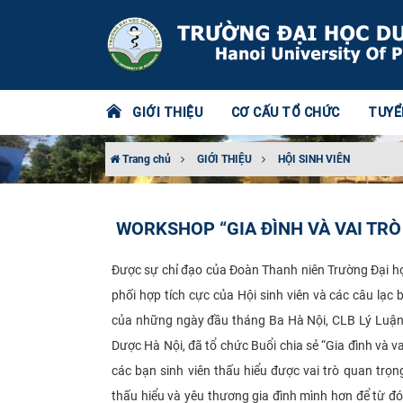
GIỚI THIỆU
CƠ CẤU TỔ CHỨC
TUYỂ
Trang chủ
GIỚI THIỆU
HỘI SINH VIÊN
WORKSHOP “GIA ĐÌNH VÀ VAI TRÒ
Được sự chỉ đạo của Đoàn Thanh niên Trường Đại h
phối hợp tích cực của Hội sinh viên và các câu lạ
của những ngày đầu tháng Ba Hà Nội, CLB Lý Luận T
Dược Hà Nội, đã tổ chức Buổi chia sẻ “Gia đình và v
các bạn sinh viên thấu hiểu được vai trò quan trọn
thấu hiểu và yêu thương gia đình mình hơn để từ đ