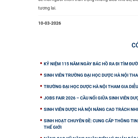
tương lai.
10-03-2026
C
KỶ NIỆM 115 NĂM NGÀY BÁC HỒ RA ĐI TÌM ĐƯỜ
SINH VIÊN TRƯỜNG ĐẠI HỌC DƯỢC HÀ NỘI THA
TRƯỜNG ĐẠI HỌC DƯỢC HÀ NỘI THAM GIA DIỄ
JOBS FAIR 2026 – CẦU NỐI GIỮA SINH VIÊN D
SINH VIÊN DƯỢC HÀ NỘI NÂNG CAO TRÁCH NH
SINH HOẠT CHUYÊN ĐỀ: CUNG CẤP THÔNG TIN, 
THẾ GIỚI