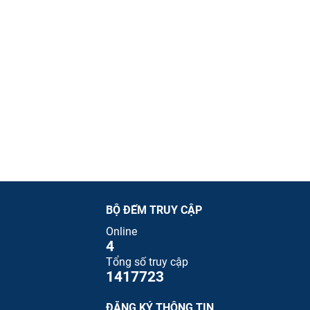
BỘ ĐẾM TRUY CẬP
Online
4
Tổng số truy cập
1417723
ĐĂNG KÝ THÔNG TIN