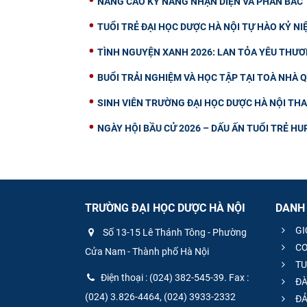
NÂNG CAO KỸ NĂNG NHẬN DIỆN VÀ PHẢN BÁC T
TUỔI TRẺ ĐẠI HỌC DƯỢC HÀ NỘI TỰ HÀO KỶ N
TÌNH NGUYỆN XANH 2026: LAN TỎA YÊU THƯ
BUỔI TRẢI NGHIỆM VÀ HỌC TẬP TẠI TOÀ NHÀ 
SINH VIÊN TRƯỜNG ĐẠI HỌC DƯỢC HÀ NỘI TH
NGÀY HỘI BẦU CỬ 2026 – DẤU ẤN TUỔI TRẺ H
TRƯỜNG ĐẠI HỌC DƯỢC HÀ NỘI
DANH
GI
Số 13-15 Lê Thánh Tông - Phường
CƠ
Cửa Nam - Thành phố Hà Nội
TU
Điện thoại : (024) 382-545-39. Fax :
ĐÀ
(024) 3.826-4464, (024) 3933-2332
ĐẢ