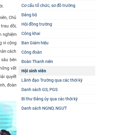
Cơ cấu tổ chức, sơ đồ trường
i.
Đảng bộ
niên, Chủ
Hội đồng trường
trau dồi,
Công khai
nh nghiệm
g vì cộng
Ban Giám hiệu
nhân cách
Công đoàn
u sâu bên
Đoàn Thanh niên
những vất
Hội sinh viên
iải quyết
Lãnh đạo Trường qua các thời kỳ
ạnh, đoàn
Danh sách GS, PGS
Bí thư Đảng ủy qua các thời kỳ
Danh sách NGND, NGƯT