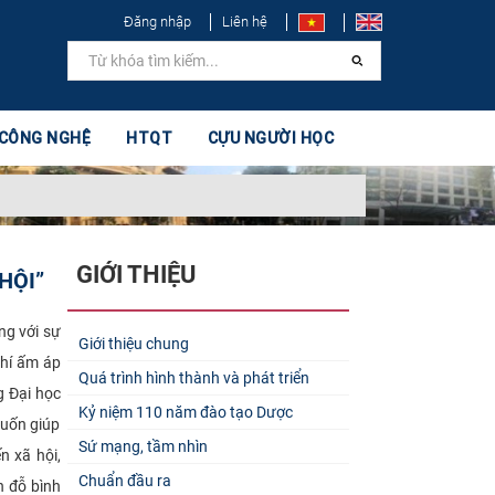
Đăng nhập
Liên hệ
 CÔNG NGHỆ
HTQT
CỰU NGƯỜI HỌC
GIỚI THIỆU
HỘI”
ng với sự
Giới thiệu chung
khí ấm áp
Quá trình hình thành và phát triển
g Đại học
Kỷ niệm 110 năm đào tạo Dược
muốn giúp
Sứ mạng, tầm nhìn
n xã hội,
Chuẩn đầu ra
n đỗ bình