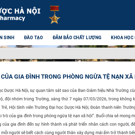
N SINH
ĐÀO TẠO
ĐẢM BẢO CHẤT LƯỢNG
KHOA HỌC
 CỦA GIA ĐÌNH TRONG PHÒNG NGỪA TỆ NẠN XÃ 
ọc Dược Hà Nội, sự quan tâm sát sao của Ban Giám hiệu Nhà Trường cù
c bộ, đội nhóm trong Trường, sáng thứ 7 ngày 07/03/2026, trong không 
rẻ, Hội Sinh viên Trường Đại học Dược Hà Nội, Đoàn thanh niên Trườn
ai trò của gia đình trong phòng ngừa tệ nạn xã hội”. Buổi chia sẻ mong 
g của gia đình đến sự hình thành và phát triển nhân cách con người, đế
ó mỗi người sẽ biết cách cùng người thân xây dựng mái ấm trở thành bế