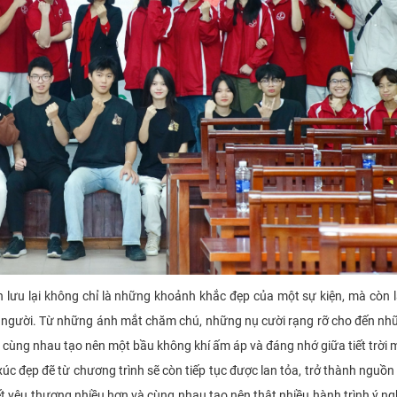
n lưu lại không chỉ là những khoảnh khắc đẹp của một sự kiện, mà còn 
mọi người. Từ những ánh mắt chăm chú, những nụ cười rạng rỡ cho đến n
 cùng nhau tạo nên một bầu không khí ấm áp và đáng nhớ giữa tiết trời
xúc đẹp đẽ từ chương trình sẽ còn tiếp tục được lan tỏa, trở thành nguồn
ết yêu thương nhiều hơn và cùng nhau tạo nên thật nhiều hành trình ý ng