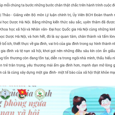
iúp mỗi chúng ta bước những bước chân thật chắc trên hành trình cuộc đờ
ị Thảo - Giảng viên Bộ môn Lý luận chính trị, Ủy Viên BCH Đoàn thanh 
i học Dược Hà Nội. Bằng những kiến thức sâu sắc, uyên thâm đã được 
ọc Khoa học xã hội và Nhân văn- Đại học Quốc gia Hà Nội cùng những ki
học Dược Hà Nội, và hơn hết, đó là sự quan tâm, chân thành và tấm lòn
bổ ích, thiết thực về gia đình, vai trò của gia đình trong sự hình thành 
gia đình và tệ nạn xã hội, khơi gợi nên những điều sâu kín còn ẩn giấ
ng tổn thương còn đang tồn tại, diễn ra trong ngôi nhà mình, thấu hiểu 
ạn trẻ trân trọng, yêu thương mái ấm gia đình hơn, mạnh dạn mở lòng g
cả là cùng xây dựng một gia đình- một tế bào của xã hội thật khỏe m