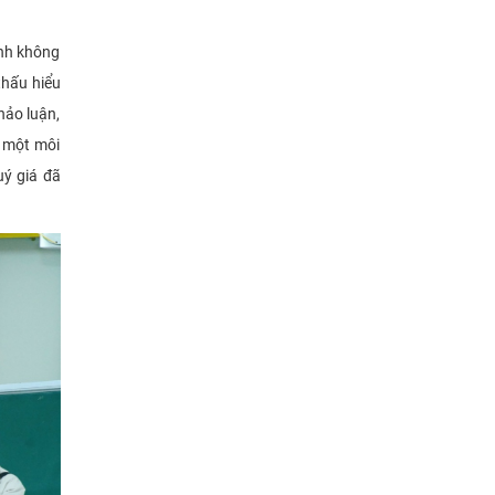
ình không
thấu hiểu
hảo luận,
n một môi
uý giá đã