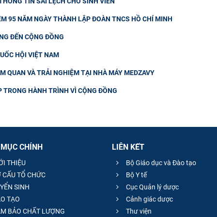
HÔNG TIN SAI LỆCH CHO SINH VIÊN
IỆM 95 NĂM NGÀY THÀNH LẬP ĐOÀN TNCS HỒ CHÍ MINH
ƠNG ĐẾN CỘNG ĐỒNG
QUỐC HỘI VIỆT NAM
AM QUAN VÀ TRẢI NGHIỆM TẠI NHÀ MÁY MEDZAVY
UP TRONG HÀNH TRÌNH VÌ CỘNG ĐỒNG
 MỤC CHÍNH
LIÊN KẾT
ỚI THIỆU
Bộ Giáo dục và Đào tạo
 CẤU TỔ CHỨC
Bộ Y tế
YỂN SINH
Cục Quản lý dược
O TẠO
Cảnh giác dược
M BẢO CHẤT LƯỢNG
Thư viện