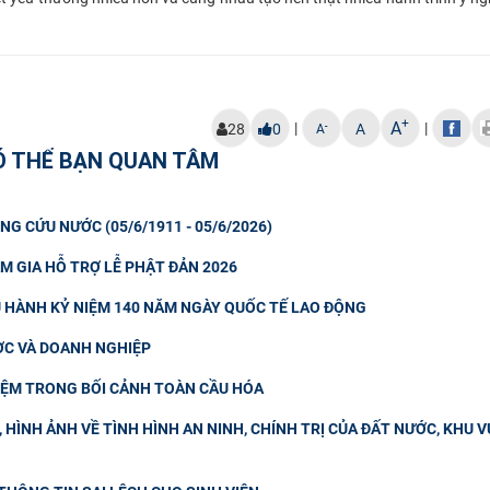
+
A
|
|
-
28
0
A
A
Ó THỂ BẠN QUAN TÂM
NG CỨU NƯỚC (05/6/1911 - 05/6/2026)
M GIA HỖ TRỢ LỄ PHẬT ĐẢN 2026
U HÀNH KỶ NIỆM 140 NĂM NGÀY QUỐC TẾ LAO ĐỘNG
ƯỢC VÀ DOANH NGHIỆP
IỆM TRONG BỐI CẢNH TOÀN CẦU HÓA
HÌNH ẢNH VỀ TÌNH HÌNH AN NINH, CHÍNH TRỊ CỦA ĐẤT NƯỚC, KHU V