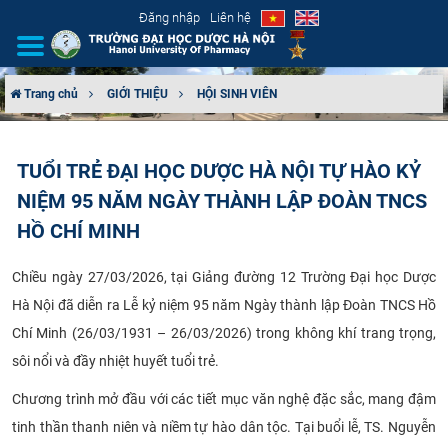
Đăng nhập
Liên hệ
Trang chủ
GIỚI THIỆU
HỘI SINH VIÊN
GIỚI THIỆU
TUỔI TRẺ ĐẠI HỌC DƯỢC HÀ NỘI TỰ HÀO KỶ
CƠ CẤU TỔ CHỨC
NIỆM 95 NĂM NGÀY THÀNH LẬP ĐOÀN TNCS
TUYỂN SINH
HỒ CHÍ MINH
ĐÀO TẠO
Chiều ngày 27/03/2026, tại Giảng đường 12 Trường Đại học Dược
Hà Nội đã diễn ra Lễ kỷ niệm 95 năm Ngày thành lập Đoàn TNCS Hồ
ĐẢM BẢO CHẤT LƯỢNG
Chí Minh (26/03/1931 – 26/03/2026) trong không khí trang trọng,
sôi nổi và đầy nhiệt huyết tuổi trẻ.
KHOA HỌC CÔNG NGHỆ
Chương trình mở đầu với các tiết mục văn nghệ đặc sắc, mang đậm
HTQT
tinh thần thanh niên và niềm tự hào dân tộc. Tại buổi lễ, TS. Nguyễn