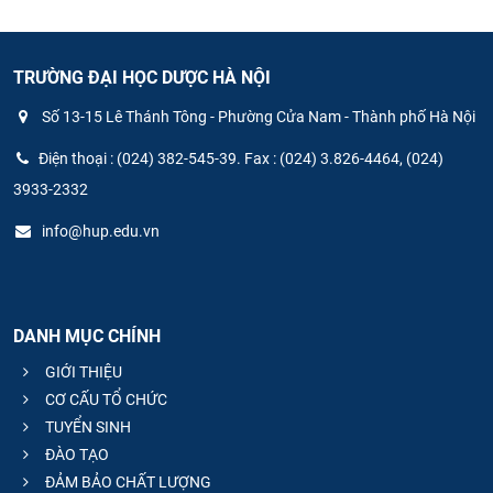
TRƯỜNG ĐẠI HỌC DƯỢC HÀ NỘI
Số 13-15 Lê Thánh Tông - Phường Cửa Nam - Thành phố Hà Nội
Điện thoại : (024) 382-545-39. Fax : (024) 3.826-4464, (024)
3933-2332
info@hup.edu.vn
DANH MỤC CHÍNH
GIỚI THIỆU
CƠ CẤU TỔ CHỨC
TUYỂN SINH
ĐÀO TẠO
ĐẢM BẢO CHẤT LƯỢNG