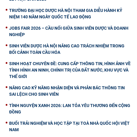
TRƯỜNG ĐẠI HỌC DƯỢC HÀ NỘI THAM GIA DIỄU HÀNH KỶ
NIỆM 140 NĂM NGÀY QUỐC TẾ LAO ĐỘNG
JOBS FAIR 2026 – CẦU NỐI GIỮA SINH VIÊN DƯỢC VÀ DOANH
NGHIỆP
SINH VIÊN DƯỢC HÀ NỘI NÂNG CAO TRÁCH NHIỆM TRONG
BỐI CẢNH TOÀN CẦU HÓA
SINH HOẠT CHUYÊN ĐỀ: CUNG CẤP THÔNG TIN, HÌNH ẢNH VỀ
TÌNH HÌNH AN NINH, CHÍNH TRỊ CỦA ĐẤT NƯỚC, KHU VỰC VÀ
THẾ GIỚI
NÂNG CAO KỸ NĂNG NHẬN DIỆN VÀ PHẢN BÁC THÔNG TIN
SAI LỆCH CHO SINH VIÊN
TÌNH NGUYỆN XANH 2026: LAN TỎA YÊU THƯƠNG ĐẾN CỘNG
ĐỒNG
BUỔI TRẢI NGHIỆM VÀ HỌC TẬP TẠI TOÀ NHÀ QUỐC HỘI VIỆT
NAM