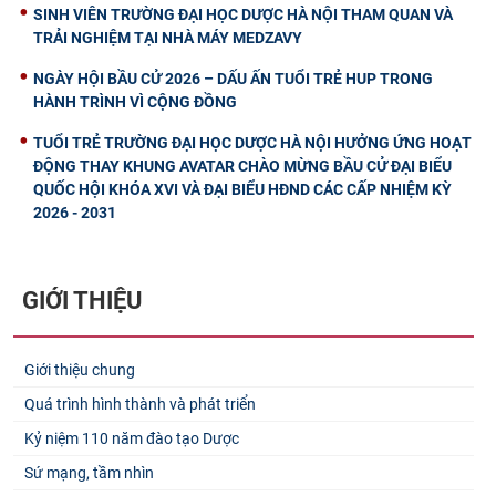
SINH VIÊN TRƯỜNG ĐẠI HỌC DƯỢC HÀ NỘI THAM QUAN VÀ
TRẢI NGHIỆM TẠI NHÀ MÁY MEDZAVY
NGÀY HỘI BẦU CỬ 2026 – DẤU ẤN TUỔI TRẺ HUP TRONG
HÀNH TRÌNH VÌ CỘNG ĐỒNG
TUỔI TRẺ TRƯỜNG ĐẠI HỌC DƯỢC HÀ NỘI HƯỞNG ỨNG HOẠT
ĐỘNG THAY KHUNG AVATAR CHÀO MỪNG BẦU CỬ ĐẠI BIỂU
QUỐC HỘI KHÓA XVI VÀ ĐẠI BIỂU HĐND CÁC CẤP NHIỆM KỲ
2026 - 2031
GIỚI THIỆU
Giới thiệu chung
Quá trình hình thành và phát triển
Kỷ niệm 110 năm đào tạo Dược
Sứ mạng, tầm nhìn