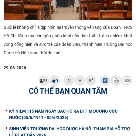
Buổi lễ không chỉ là dịp nhìn lại truyền thống vẻ vang của Đoàn TNCS
Hồ Chí Minh mà còn góp phần khơi dậy tinh thần trách nhiệm, khát
vọng cống hiến và sức trẻ của đoàn viên, thanh niên Trường Đại học
Dược Hà Nội trong thời đại mới.
29-03-2026
+
A
|
|
-
23
0
A
A
CÓ THỂ BẠN QUAN TÂM
KỶ NIỆM 115 NĂM NGÀY BÁC HỒ RA ĐI TÌM ĐƯỜNG CỨU
NƯỚC (05/6/1911 - 05/6/2026)
SINH VIÊN TRƯỜNG ĐẠI HỌC DƯỢC HÀ NỘI THAM GIA HỖ TRỢ
LỄ PHẬT ĐẢN 2026