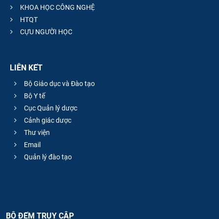
KHOA HỌC CÔNG NGHỆ
HTQT
CỰU NGƯỜI HỌC
LIÊN KẾT
Bộ Giáo dục và Đào tạo
Bộ Y tế
Cục Quản lý dược
Cảnh giác dược
Thư viện
Email
Quản lý đào tạo
BỘ ĐẾM TRUY CẬP