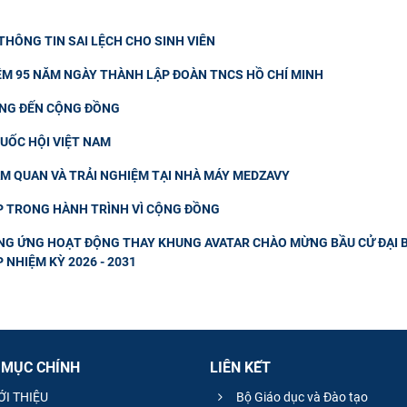
HÔNG TIN SAI LỆCH CHO SINH VIÊN
IỆM 95 NĂM NGÀY THÀNH LẬP ĐOÀN TNCS HỒ CHÍ MINH
ƠNG ĐẾN CỘNG ĐỒNG
QUỐC HỘI VIỆT NAM
AM QUAN VÀ TRẢI NGHIỆM TẠI NHÀ MÁY MEDZAVY
UP TRONG HÀNH TRÌNH VÌ CỘNG ĐỒNG
ỞNG ỨNG HOẠT ĐỘNG THAY KHUNG AVATAR CHÀO MỪNG BẦU CỬ ĐẠI B
 NHIỆM KỲ 2026 - 2031
 MỤC CHÍNH
LIÊN KẾT
ỚI THIỆU
Bộ Giáo dục và Đào tạo