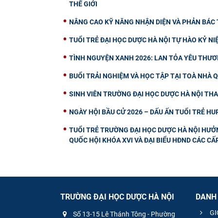
THẾ GIỚI
NÂNG CAO KỸ NĂNG NHẬN DIỆN VÀ PHẢN BÁC T
TUỔI TRẺ ĐẠI HỌC DƯỢC HÀ NỘI TỰ HÀO KỶ N
TÌNH NGUYỆN XANH 2026: LAN TỎA YÊU THƯ
BUỔI TRẢI NGHIỆM VÀ HỌC TẬP TẠI TOÀ NHÀ 
SINH VIÊN TRƯỜNG ĐẠI HỌC DƯỢC HÀ NỘI TH
NGÀY HỘI BẦU CỬ 2026 – DẤU ẤN TUỔI TRẺ H
TUỔI TRẺ TRƯỜNG ĐẠI HỌC DƯỢC HÀ NỘI HƯ
QUỐC HỘI KHÓA XVI VÀ ĐẠI BIỂU HĐND CÁC CẤP
TRƯỜNG ĐẠI HỌC DƯỢC HÀ NỘI
DANH
GI
Số 13-15 Lê Thánh Tông - Phường