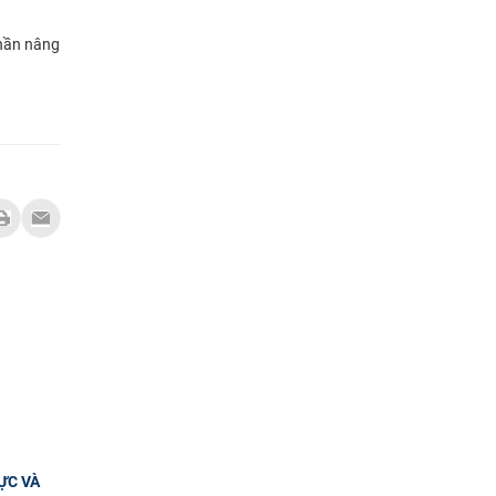
phần nâng
ỰC VÀ