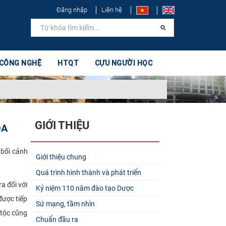
Đăng nhập
Liên hệ
 CÔNG NGHỆ
HTQT
CỰU NGƯỜI HỌC
GIỚI THIỆU
ÓA
 bối cảnh
Giới thiệu chung
Quá trình hình thành và phát triển
a đối với
Kỷ niệm 110 năm đào tạo Dược
được tiếp
Sứ mạng, tầm nhìn
 tộc cũng
Chuẩn đầu ra