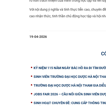
rõ hơn trách nhiệm của mình trong học tập và rèn lu
Với nội dung ý nghĩa và tính thực tiễn cao, chuyên 
cao nhận thức, tinh thần chủ động học tập và hội nh
19-04-2026
C
KỶ NIỆM 115 NĂM NGÀY BÁC HỒ RA ĐI TÌM ĐƯỜ
SINH VIÊN TRƯỜNG ĐẠI HỌC DƯỢC HÀ NỘI THA
TRƯỜNG ĐẠI HỌC DƯỢC HÀ NỘI THAM GIA DIỄ
JOBS FAIR 2026 – CẦU NỐI GIỮA SINH VIÊN D
SINH HOẠT CHUYÊN ĐỀ: CUNG CẤP THÔNG TIN, 