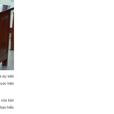
i dự kiến
Dược hiện
ò của bản
 bạn hiểu