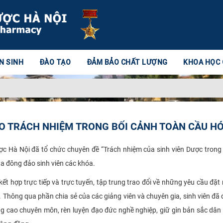
N SINH
ĐÀO TẠO
ĐẢM BẢO CHẤT LƯỢNG
KHOA HỌC
AO TRÁCH NHIỆM TRONG BỐI CẢNH TOÀN CẦU H
c Hà Nội đã tổ chức chuyên đề “Trách nhiệm của sinh viên Dược trong
ủa đông đảo sinh viên các khóa.
t hợp trực tiếp và trực tuyến, tập trung trao đổi về những yêu cầu đặt r
. Thông qua phần chia sẻ của các giảng viên và chuyên gia, sinh viên đã 
âng cao chuyên môn, rèn luyện đạo đức nghề nghiệp, giữ gìn bản sắc dân