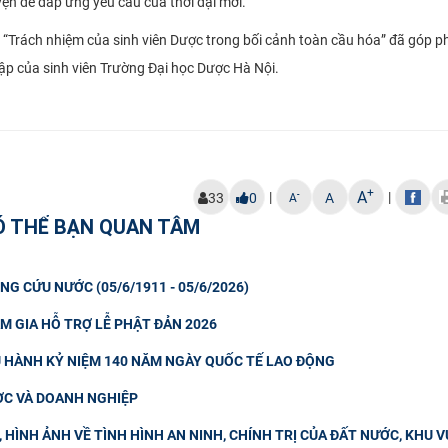
yện để đáp ứng yêu cầu của thời đại mới.
đề “Trách nhiệm của sinh viên Dược trong bối cảnh toàn cầu hóa” đã góp 
ập của sinh viên Trường Đại học Dược Hà Nội.
+
A
|
|
-
33
0
A
A
Ó THỂ BẠN QUAN TÂM
NG CỨU NƯỚC (05/6/1911 - 05/6/2026)
M GIA HỖ TRỢ LỄ PHẬT ĐẢN 2026
U HÀNH KỶ NIỆM 140 NĂM NGÀY QUỐC TẾ LAO ĐỘNG
ƯỢC VÀ DOANH NGHIỆP
HÌNH ẢNH VỀ TÌNH HÌNH AN NINH, CHÍNH TRỊ CỦA ĐẤT NƯỚC, KHU V