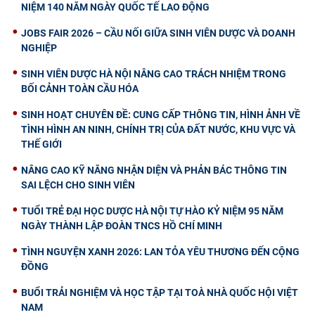
NIỆM 140 NĂM NGÀY QUỐC TẾ LAO ĐỘNG
JOBS FAIR 2026 – CẦU NỐI GIỮA SINH VIÊN DƯỢC VÀ DOANH
NGHIỆP
SINH VIÊN DƯỢC HÀ NỘI NÂNG CAO TRÁCH NHIỆM TRONG
BỐI CẢNH TOÀN CẦU HÓA
SINH HOẠT CHUYÊN ĐỀ: CUNG CẤP THÔNG TIN, HÌNH ẢNH VỀ
TÌNH HÌNH AN NINH, CHÍNH TRỊ CỦA ĐẤT NƯỚC, KHU VỰC VÀ
THẾ GIỚI
NÂNG CAO KỸ NĂNG NHẬN DIỆN VÀ PHẢN BÁC THÔNG TIN
SAI LỆCH CHO SINH VIÊN
TUỔI TRẺ ĐẠI HỌC DƯỢC HÀ NỘI TỰ HÀO KỶ NIỆM 95 NĂM
NGÀY THÀNH LẬP ĐOÀN TNCS HỒ CHÍ MINH
TÌNH NGUYỆN XANH 2026: LAN TỎA YÊU THƯƠNG ĐẾN CỘNG
ĐỒNG
BUỔI TRẢI NGHIỆM VÀ HỌC TẬP TẠI TOÀ NHÀ QUỐC HỘI VIỆT
NAM