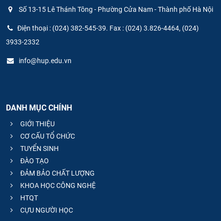
Số 13-15 Lê Thánh Tông - Phường Cửa Nam - Thành phố Hà Nội
Điện thoại : (024) 382-545-39. Fax : (024) 3.826-4464, (024)
3933-2332
info@hup.edu.vn
DANH MỤC CHÍNH
GIỚI THIỆU
CƠ CẤU TỔ CHỨC
TUYỂN SINH
ĐÀO TẠO
ĐẢM BẢO CHẤT LƯỢNG
KHOA HỌC CÔNG NGHỆ
HTQT
CỰU NGƯỜI HỌC