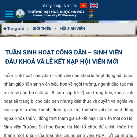
Đăng nhập
Liên hệ
Trang chủ
GIỚI THIỆU
HỘI SINH VIÊN
GIỚI THIỆU
TUẦN SINH HOẠT CÔNG DÂN – SINH VIÊN
CƠ CẤU TỔ CHỨC
ĐẦU KHOÁ VÀ LỄ KẾT NẠP HỘI VIÊN MỚI
TUYỂN SINH
Tuần sinh hoạt công dân - sinh viên đầu khóa là hoạt động bắt buộc
nhằm giúp Tân sinh viên hiểu hơn về ngôi trường, ngành đào tạo mà
ĐÀO TẠO
mình sẽ gắn bó suốt 4 - 5 năm sắp tới. Quan trọng hơn, khóa sinh
ĐẢM BẢO CHẤT LƯỢNG
hoạt sẽ trang bị cho các bạn những kiến thức về quyền và nghĩa vụ
của người trưởng thành; được giao lưu, thử sức với các hoạt động
KHOA HỌC CÔNG NGHỆ
ngoại khóa thú vị; đồng thời tham gia Lễ kết nạp Hội viên mới do
Hội
Sinh viên Trường Đại học Dược Hà Nội
tổ chức để chính thức trở
HTQT
thành một phần của mái nhà chung sinh viên HUP. Tất cả những