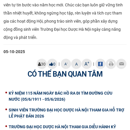
viên tự tin bước vào năm học mới. Chúc các bạn luôn giữ vững tinh
thần nhiệt huyết, không ngừng học tập, rèn luyện và tích cực tham
gia các hoạt động Hội, phong trào sinh viên, góp phần xây dựng
cộng đồng sinh viên Trường Đại học Dược Hà Nội ngày càng năng
động và phát triển.
05-10-2025
+
A
|
|
-
30
0
A
A
CÓ THỂ BẠN QUAN TÂM
KỶ NIỆM 115 NĂM NGÀY BÁC HỒ RA ĐI TÌM ĐƯỜNG CỨU
NƯỚC (05/6/1911 - 05/6/2026)
SINH VIÊN TRƯỜNG ĐẠI HỌC DƯỢC HÀ NỘI THAM GIA HỖ TRỢ
LỄ PHẬT ĐẢN 2026
TRƯỜNG ĐẠI HỌC DƯỢC HÀ NỘI THAM GIA DIỄU HÀNH KỶ