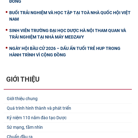
ĐỒNG
BUỔI TRẢI NGHIỆM VÀ HỌC TẬP TẠI TOÀ NHÀ QUỐC HỘI VIỆT
NAM
SINH VIÊN TRƯỜNG ĐẠI HỌC DƯỢC HÀ NỘI THAM QUAN VÀ
TRẢI NGHIỆM TẠI NHÀ MÁY MEDZAVY
NGÀY HỘI BẦU CỬ 2026 – DẤU ẤN TUỔI TRẺ HUP TRONG
HÀNH TRÌNH VÌ CỘNG ĐỒNG
GIỚI THIỆU
Giới thiệu chung
Quá trình hình thành và phát triển
Kỷ niệm 110 năm đào tạo Dược
Sứ mạng, tầm nhìn
Chuẩn đầu ra