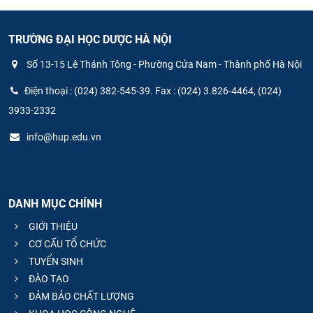
TRƯỜNG ĐẠI HỌC DƯỢC HÀ NỘI
Số 13-15 Lê Thánh Tông - Phường Cửa Nam - Thành phố Hà Nội
Điện thoại : (024) 382-545-39. Fax : (024) 3.826-4464, (024)
3933-2332
info@hup.edu.vn
DANH MỤC CHÍNH
GIỚI THIỆU
CƠ CẤU TỔ CHỨC
TUYỂN SINH
ĐÀO TẠO
ĐẢM BẢO CHẤT LƯỢNG