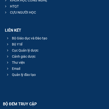
KHOA HỌC CÔNG NGHỆ
HTQT
CỰU NGƯỜI HỌC
LIÊN KẾT
Bộ Giáo dục và Đào tạo
Bộ Y tế
Cục Quản lý dược
Cảnh giác dược
Thư viện
Email
Quản lý đào tạo
BỘ ĐẾM TRUY CẬP