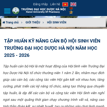
Đăng nhập
Liên hệ
Trang chủ
GIỚI THIỆU
HỘI SINH VIÊN
GIỚI THIỆU
TẬP HUẤN KỸ NĂNG CÁN BỘ HỘI SINH VIÊN
CƠ CẤU TỔ CHỨC
TRƯỜNG ĐẠI HỌC DƯỢC HÀ NỘI NĂM HỌC
TUYỂN SINH
2025 - 2026
ĐÀO TẠO
Tập huấn cán bộ Hội là một hoạt động của Hội Sinh viên Trường Đại
học Dược Hà Nội tổ chức thường niên 1 năm 2 lần, nhằm mục đích
ĐẢM BẢO CHẤT LƯỢNG
giúp các cán bộ, các cộng tác viên Hội gắn kết với nhau hơn, tăng
cường, phát triển các kỹ năng tổ chức, sáng tạo thông qua chuyến
KHOA HỌC CÔNG NGHỆ
tập huấn, là dịp để các cán bộ và cộng tác viên Hội Sinh viên nghỉ
ngơi sau một quãng thời gian chạy chương trình vất vả, nâng cao
HTQT
tinh thần đoàn kết, sự nhiệt huyết, tạo ra những sân chơi lành mạnh