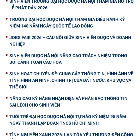
SINH VIÊN TRƯỜNG ĐẠI HỌC DƯỢC HÀ NỘI THAM GIA HỖ TRỢ
LỄ PHẬT ĐẢN 2026
TRƯỜNG ĐẠI HỌC DƯỢC HÀ NỘI THAM GIA DIỄU HÀNH KỶ
NIỆM 140 NĂM NGÀY QUỐC TẾ LAO ĐỘNG
JOBS FAIR 2026 – CẦU NỐI GIỮA SINH VIÊN DƯỢC VÀ DOANH
NGHIỆP
SINH VIÊN DƯỢC HÀ NỘI NÂNG CAO TRÁCH NHIỆM TRONG
BỐI CẢNH TOÀN CẦU HÓA
SINH HOẠT CHUYÊN ĐỀ: CUNG CẤP THÔNG TIN, HÌNH ẢNH VỀ
TÌNH HÌNH AN NINH, CHÍNH TRỊ CỦA ĐẤT NƯỚC, KHU VỰC VÀ
THẾ GIỚI
NÂNG CAO KỸ NĂNG NHẬN DIỆN VÀ PHẢN BÁC THÔNG TIN
SAI LỆCH CHO SINH VIÊN
TUỔI TRẺ ĐẠI HỌC DƯỢC HÀ NỘI TỰ HÀO KỶ NIỆM 95 NĂM
NGÀY THÀNH LẬP ĐOÀN TNCS HỒ CHÍ MINH
TÌNH NGUYỆN XANH 2026: LAN TỎA YÊU THƯƠNG ĐẾN CỘNG